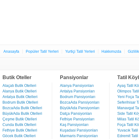
Anasayfa
Popüler Tatil Yerleri
Yurtiçi Tatil Yerleri
Hakkımızda
Gizlili
Butik Oteller
Pansiyonlar
Tatil Köyl
Alaçatı Butik Otelleri
Alanya Pansiyonları
Ayaş Tatil Kö
Alanya Butik Otelleri
Antalya Pansiyonları
Olimpos Tatil
Antalya Butik Otelleri
Bodrum Pansiyonları
Yeni Foça Tat
Bodrum Butik Otelleri
BozcaAda Pansiyonları
Seferihisar Ta
BozcaAda Butik Otelleri
BüyükAda Pansiyonları
Manavgat Tat
BüyükAda Butik Otelleri
Datça Pansiyonları
Side Tatil Kö
Çeşme Butik Otelleri
Fethiye Pansiyonları
Milas Tatil Kö
Cunda Butik Otelleri
Kaş Pansiyonları
Foça Tatil Kö
Fethiye Butik Otelleri
Kuşadasi Pansiyonları
Yuvacık Tatil
Göcek Butik Otelleri
Marmaris Pansiyonları
Edremit Tatil