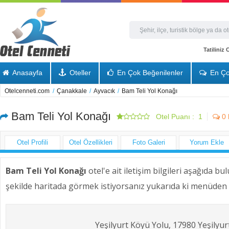
Tatiliniz
Anasayfa
Oteller
En Çok Beğenilenler
En Ço
Otelcenneti.com
/
Çanakkale
/
Ayvacık
/
Bam Teli Yol Konağı
Bam Teli Yol Konağı
Otel Puanı :
1
0
Otel Profili
Otel Özellikleri
Foto Galeri
Yorum Ekle
Bam Teli Yol Konağı
otel'e ait iletişim bilgileri aşağıda b
şekilde haritada görmek istiyorsanız yukarıda ki menüden H
Yeşilyurt Köyü Yolu, 17980 Yeşilyu