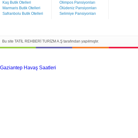
Kaş Butik Otelleri
Olimpos Pansiyonları
Marmaris Butik Otelleri
Ölüdeniz Pansiyonları
Safranbolu Butik Otelleri
Selimiye Pansiyonları
Bu site TATİL REHBERİ TURİZM A.Ş tarafından yapılmıştır.
Gaziantep Havaş Saatleri
Haartransplantatie Tilburg & Turkije
Haartransplantatie Heerlen & Turkije
Haartransplantatie
Nijmegen & Turkije
Haartransplantatie Arnhem & Turkije
Haartransplantatie Amersfoort & Turkije
Haartransplantatie
Zoetermeer & Turkije
Haartransplantatie Zwolle & Turkije
Haartransplantatie Maastricht & Turkije
Haartransplantatie
Emmen & Turkije
Haartransplantatie Ede & Turkije