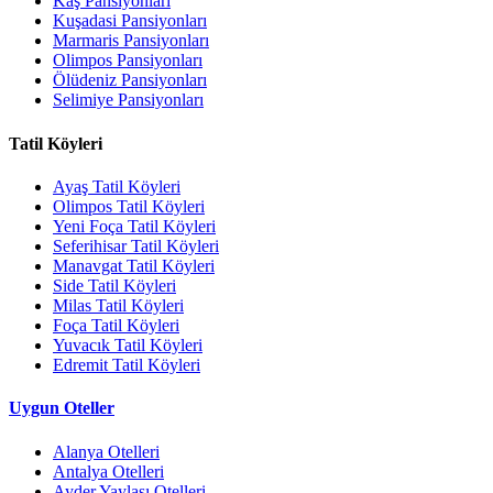
Kaş Pansiyonları
Kuşadasi Pansiyonları
Marmaris Pansiyonları
Olimpos Pansiyonları
Ölüdeniz Pansiyonları
Selimiye Pansiyonları
Tatil Köyleri
Ayaş Tatil Köyleri
Olimpos Tatil Köyleri
Yeni Foça Tatil Köyleri
Seferihisar Tatil Köyleri
Manavgat Tatil Köyleri
Side Tatil Köyleri
Milas Tatil Köyleri
Foça Tatil Köyleri
Yuvacık Tatil Köyleri
Edremit Tatil Köyleri
Uygun Oteller
Alanya Otelleri
Antalya Otelleri
Ayder Yaylası Otelleri