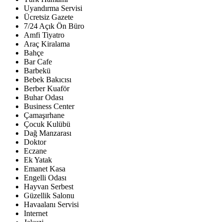
Uyandırma Servisi
Ücretsiz Gazete
7/24 Açık Ön Büro
Amfi Tiyatro
Araç Kiralama
Bahçe
Bar Cafe
Barbekü
Bebek Bakıcısı
Berber Kuaför
Buhar Odası
Business Center
Çamaşırhane
Çocuk Kulübü
Dağ Manzarası
Doktor
Eczane
Ek Yatak
Emanet Kasa
Engelli Odası
Hayvan Serbest
Güzellik Salonu
Havaalanı Servisi
Internet