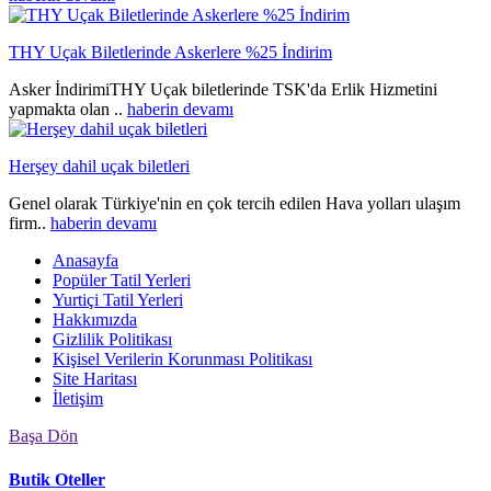
THY Uçak Biletlerinde Askerlere %25 İndirim
Asker İndirimiTHY Uçak biletlerinde TSK'da Erlik Hizmetini
yapmakta olan ..
haberin devamı
Herşey dahil uçak biletleri
Genel olarak Türkiye'nin en çok tercih edilen Hava yolları ulaşım
firm..
haberin devamı
Anasayfa
Popüler Tatil Yerleri
Yurtiçi Tatil Yerleri
Hakkımızda
Gizlilik Politikası
Kişisel Verilerin Korunması Politikası
Site Haritası
İletişim
Başa Dön
Butik Oteller