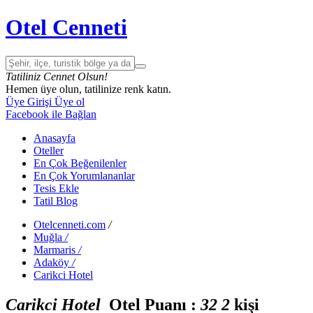
Otel Cenneti
Tatiliniz Cennet Olsun!
Hemen üye olun, tatilinize renk katın.
Üye Girişi
Üye ol
Facebook ile Bağlan
Anasayfa
Oteller
En Çok Beğenilenler
En Çok Yorumlananlar
Tesis Ekle
Tatil Blog
Otelcenneti.com
/
Muğla
/
Marmaris
/
Adaköy
/
Carikci Hotel
Carikci Hotel
Otel Puanı :
3
2
2
kişi