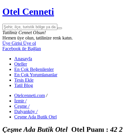
Otel Cenneti
Tatiliniz Cennet Olsun!
Hemen üye olun, tatilinize renk katın.
Üye Girişi
Üye ol
Facebook ile Bağlan
Anasayfa
Oteller
En Çok Beğenilenler
En Çok Yorumlananlar
Tesis Ekle
Tatil Blog
Otelcenneti.com
/
İzmir
/
Çeşme
/
Dalyanköy
/
Çeşme Ada Butik Otel
Çeşme Ada Butik Otel
Otel Puanı :
4
2
2