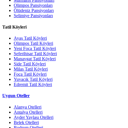
Marmaris Pansiyonları
Olimpos Pansiyonları
Ölüdeniz Pansiyonları
Selimiye Pansiyonları
Tatil Köyleri
Ayaş Tatil Köyleri
Olimpos Tatil Köyleri
Yeni Foça Tatil Köyleri
Seferihisar Tatil Köyleri
Manavgat Tatil Köyleri
Side Tatil Köyleri
Milas Tatil Köyleri
Foça Tatil Köyleri
Yuvacık Tatil Köyleri
Edremit Tatil Köyleri
Uygun Oteller
Alanya Otelleri
Antalya Otelleri
Ayder Yaylası Otelleri
Belek Otelleri
Bodrum Otelleri