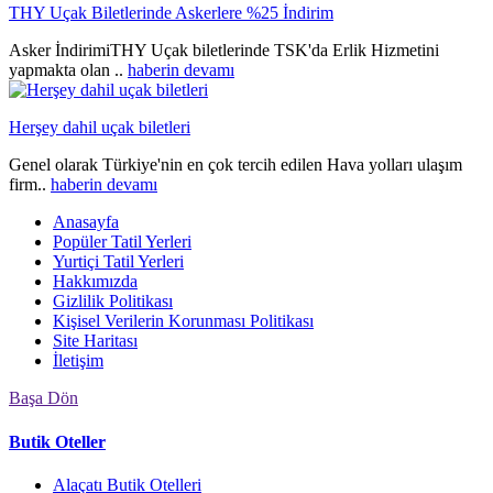
THY Uçak Biletlerinde Askerlere %25 İndirim
Asker İndirimiTHY Uçak biletlerinde TSK'da Erlik Hizmetini
yapmakta olan ..
haberin devamı
Herşey dahil uçak biletleri
Genel olarak Türkiye'nin en çok tercih edilen Hava yolları ulaşım
firm..
haberin devamı
Anasayfa
Popüler Tatil Yerleri
Yurtiçi Tatil Yerleri
Hakkımızda
Gizlilik Politikası
Kişisel Verilerin Korunması Politikası
Site Haritası
İletişim
Başa Dön
Butik Oteller
Alaçatı Butik Otelleri