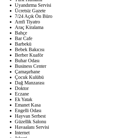
Uyandırma Servisi
Ücretsiz Gazete
7/24 Açık Ön Büro
Amfi Tiyatro
Araç Kiralama
Bahçe
Bar Cafe
Barbekü
Bebek Bakıcısı
Berber Kuaför
Buhar Odası
Business Center
Çamaşırhane
Çocuk Kulübü
Dağ Manzarası
Doktor
Eczane
Ek Yatak
Emanet Kasa
Engelli Odası
Hayvan Serbest
Güzellik Salonu
Havaalanı Servisi
Internet