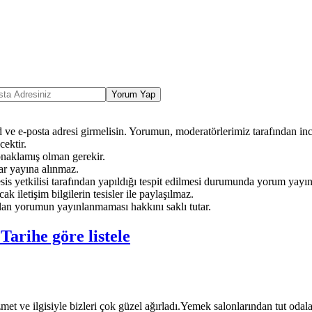
Yorum Yap
ve e-posta adresi girmelisin. Yorumun, moderatörlerimiz tarafından ince
ektir.
onaklamış olman gerekir.
ar yayına alınmaz.
sis yetkilisi tarafından yapıldığı tespit edilmesi durumunda yorum yayı
ak iletişim bilgilerin tesisler ile paylaşılmaz.
an yorumun yayınlanmaması hakkını saklı tutar.
e
Tarihe göre listele
met ve ilgisiyle bizleri çok güzel ağırladı.Yemek salonlarından tut oda