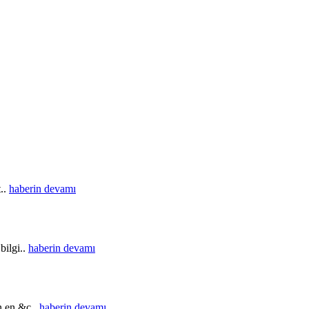
t..
haberin devamı
bilgi..
haberin devamı
in en &c..
haberin devamı