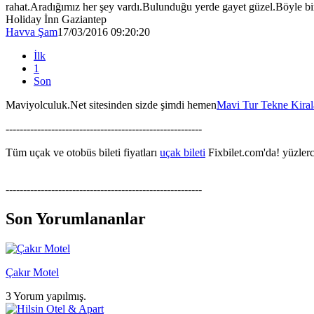
rahat.Aradığımız her şey vardı.Bulunduğu yerde gayet güzel.Böyle bir
Holiday İnn Gaziantep
Havva Şam
17/03/2016 09:20:20
İlk
1
Son
Maviyolculuk.Net sitesinden sizde şimdi hemen
Mavi Tur Tekne Kira
--------------------------------------------------------
Tüm uçak ve otobüs bileti fiyatları
uçak bileti
Fixbilet.com'da! yüzlerce
--------------------------------------------------------
Son Yorumlananlar
Çakır Motel
3 Yorum yapılmış.