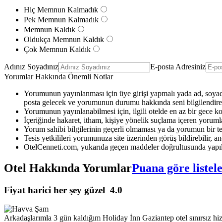
Hiç Memnun Kalmadık
Pek Memnun Kalmadık
Memnun Kaldık
Oldukça Memnun Kaldık
Çok Memnun Kaldık
Adınız Soyadınız
E-posta Adresiniz
Yorumlar Hakkında Önemli Notlar
Yorumunun yayınlanması için üye girişi yapmalı yada ad, soyad 
posta gelecek ve yorumunun durumu hakkında seni bilgilendirec
Yorumunun yayınlanabilmesi için, ilgili otelde en az bir gece k
İçeriğinde hakaret, itham, kişiye yönelik suçlama içeren yoruml
Yorum sahibi bilgilerinin geçerli olmaması ya da yorumun bir te
Tesis yetkilileri yorumunuza site üzerinden görüş bildirebilir, anc
OtelCenneti.com, yukarıda geçen maddeler doğrultusunda yapıl
Otel Hakkında Yorumlar
Puana göre listel
Fiyat harici her şey güzel
4.0
Arkadaşlarımla 3 gün kaldığım Holiday İnn Gaziantep otel sınırsız hiz