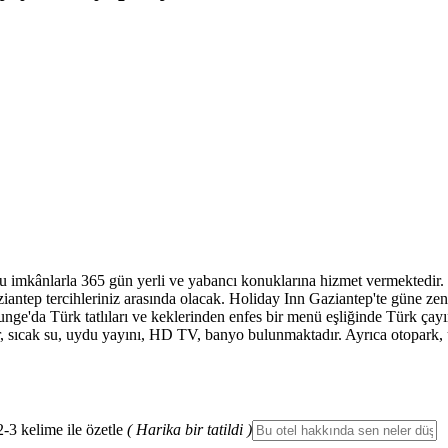
ğu imkânlarla 365 gün yerli ve yabancı konuklarına hizmet vermektedir
iantep tercihleriniz arasında olacak. Holiday Inn Gaziantep'te güne zengi
nge'da Türk tatlıları ve keklerinden enfes bir menü eşliğinde Türk çayını
lar, sıcak su, uydu yayını, HD TV, banyo bulunmaktadır. Ayrıca otopark,
2-3 kelime ile özetle
( Harika bir tatildi )