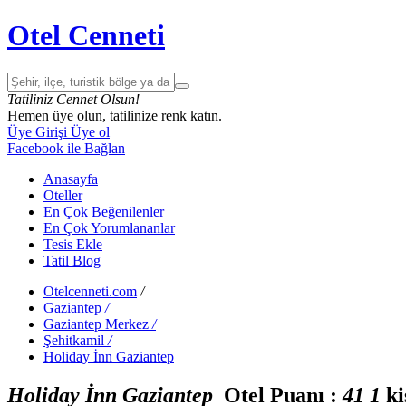
Otel Cenneti
Tatiliniz Cennet Olsun!
Hemen üye olun, tatilinize renk katın.
Üye Girişi
Üye ol
Facebook ile Bağlan
Anasayfa
Oteller
En Çok Beğenilenler
En Çok Yorumlananlar
Tesis Ekle
Tatil Blog
Otelcenneti.com
/
Gaziantep
/
Gaziantep Merkez
/
Şehitkamil
/
Holiday İnn Gaziantep
Holiday İnn Gaziantep
Otel Puanı :
4
1
1
ki