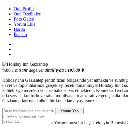
Otel Profili
Otel Özellikleri
Foto Galeri
Yorum Ekle
Harita
İletişim
%80
1 misafir değerlendirdi
Fiyatı : 197,00 ₺
Holiday İnn Gaziantep şehrin ticari bölgesinde yer almakta ve sundu
davet ve toplantılarınızı gerçekleştirecek donanımıyla Holiday İnn Gaz
kaliteli Ege mezeleri ve taze balık servis etmektedir. Konuklar Tea Lou
oda servisi, konforlu ve rahat mobilyalar, manzaralı ve geniş balkon
Gaziantep farkıyla kaliteli bir konaklama yaşarsınız.
Yorum Yap
Yorumunuza bir başlık ekleyin Bu tesisi 