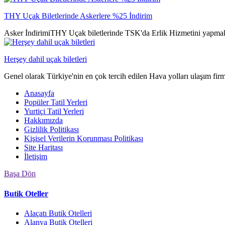
THY Uçak Biletlerinde Askerlere %25 İndirim
Asker İndirimiTHY Uçak biletlerinde TSK'da Erlik Hizmetini yapmak
Herşey dahil uçak biletleri
Genel olarak Türkiye'nin en çok tercih edilen Hava yolları ulaşım fir
Anasayfa
Popüler Tatil Yerleri
Yurtiçi Tatil Yerleri
Hakkımızda
Gizlilik Politikası
Kişisel Verilerin Korunması Politikası
Site Haritası
İletişim
Başa Dön
Butik Oteller
Alaçatı Butik Otelleri
Alanya Butik Otelleri