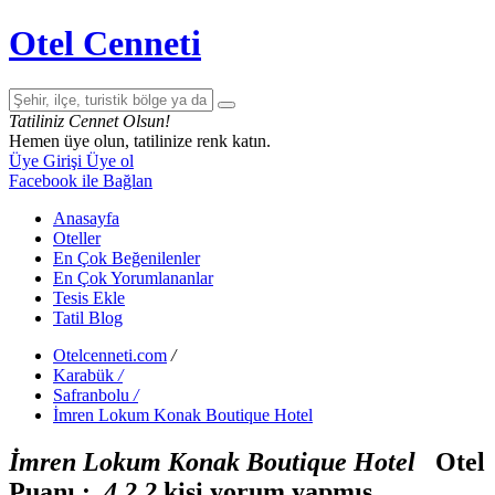
Otel Cenneti
Tatiliniz Cennet Olsun!
Hemen üye olun, tatilinize renk katın.
Üye Girişi
Üye ol
Facebook ile Bağlan
Anasayfa
Oteller
En Çok Beğenilenler
En Çok Yorumlananlar
Tesis Ekle
Tatil Blog
Otelcenneti.com
/
Karabük
/
Safranbolu
/
İmren Lokum Konak Boutique Hotel
İmren Lokum Konak Boutique Hotel
Otel
Puanı :
4
2
2
kişi yorum yapmış.