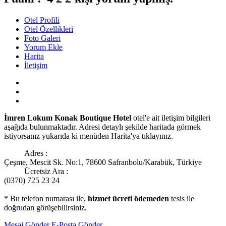
Otel Profili
Otel Özellikleri
Foto Galeri
Yorum Ekle
Harita
İletişim
İmren Lokum Konak Boutique Hotel
otel'e ait iletişim bilgileri
aşağıda bulunmaktadır. Adresi detaylı şekilde haritada görmek
istiyorsanız yukarıda ki menüden Harita'ya tıklayınız.
Adres :
Çeşme, Mescit Sk. No:1, 78600 Safranbolu/Karabük, Türkiye
Ücretsiz Ara :
(0370) 725 23 24
* Bu telefon numarası ile,
hizmet ücreti ödemeden
tesis ile
doğrudan görüşebilirsiniz.
Mesaj Gönder
E-Posta Gönder