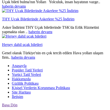
Uçak bileti bulma'nın Yolları Yolculuk, insan hayatının vazge..
haberin devamı
THY Uçak Biletlerinde Askerlere %25 İndirim
Asker İndirimi THY Uçak biletlerinde TSK'da Erlik Hizmetini
yapmakta olan ..
haberin devamı
Herşey dahil uçak biletleri
Genel olarak Türkiye'nin en çok tercih edilen Hava yolları ulaşım
firm..
haberin devamı
Anasayfa
Popüler Tatil Yerleri
Yurtiçi Tatil Yerleri
Hakkımızda
Gizlilik Politikası
Kişisel Verilerin Korunması Politikası
Site Haritası
İletişim
Başa Dön