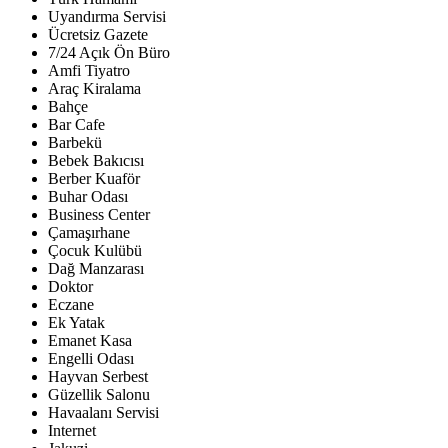
Uyandırma Servisi
Ücretsiz Gazete
7/24 Açık Ön Büro
Amfi Tiyatro
Araç Kiralama
Bahçe
Bar Cafe
Barbekü
Bebek Bakıcısı
Berber Kuaför
Buhar Odası
Business Center
Çamaşırhane
Çocuk Kulübü
Dağ Manzarası
Doktor
Eczane
Ek Yatak
Emanet Kasa
Engelli Odası
Hayvan Serbest
Güzellik Salonu
Havaalanı Servisi
Internet