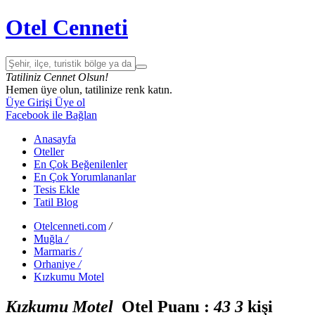
Otel Cenneti
Tatiliniz Cennet Olsun!
Hemen üye olun, tatilinize renk katın.
Üye Girişi
Üye ol
Facebook ile Bağlan
Anasayfa
Oteller
En Çok Beğenilenler
En Çok Yorumlananlar
Tesis Ekle
Tatil Blog
Otelcenneti.com
/
Muğla
/
Marmaris
/
Orhaniye
/
Kızkumu Motel
Kızkumu Motel
Otel Puanı :
4
3
3
kişi