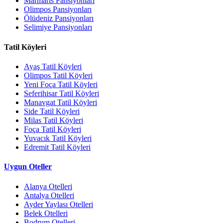
Marmaris Pansiyonları
Olimpos Pansiyonları
Ölüdeniz Pansiyonları
Selimiye Pansiyonları
Tatil Köyleri
Ayaş Tatil Köyleri
Olimpos Tatil Köyleri
Yeni Foça Tatil Köyleri
Seferihisar Tatil Köyleri
Manavgat Tatil Köyleri
Side Tatil Köyleri
Milas Tatil Köyleri
Foça Tatil Köyleri
Yuvacık Tatil Köyleri
Edremit Tatil Köyleri
Uygun Oteller
Alanya Otelleri
Antalya Otelleri
Ayder Yaylası Otelleri
Belek Otelleri
Bodrum Otelleri