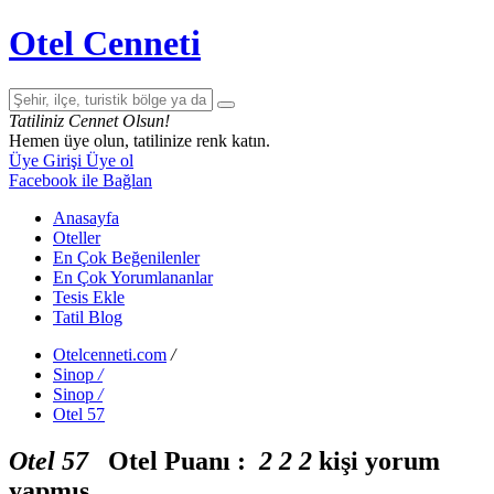
Otel Cenneti
Tatiliniz Cennet Olsun!
Hemen üye olun, tatilinize renk katın.
Üye Girişi
Üye ol
Facebook ile Bağlan
Anasayfa
Oteller
En Çok Beğenilenler
En Çok Yorumlananlar
Tesis Ekle
Tatil Blog
Otelcenneti.com
/
Sinop
/
Sinop
/
Otel 57
Otel 57
Otel Puanı :
2
2
2
kişi yorum
yapmış.