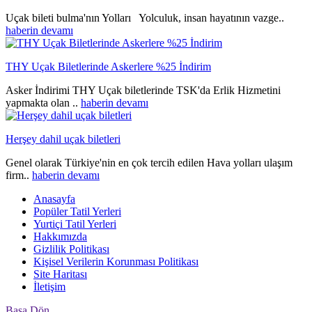
Uçak bileti bulma'nın Yolları Yolculuk, insan hayatının vazge..
haberin devamı
THY Uçak Biletlerinde Askerlere %25 İndirim
Asker İndirimi THY Uçak biletlerinde TSK'da Erlik Hizmetini
yapmakta olan ..
haberin devamı
Herşey dahil uçak biletleri
Genel olarak Türkiye'nin en çok tercih edilen Hava yolları ulaşım
firm..
haberin devamı
Anasayfa
Popüler Tatil Yerleri
Yurtiçi Tatil Yerleri
Hakkımızda
Gizlilik Politikası
Kişisel Verilerin Korunması Politikası
Site Haritası
İletişim
Başa Dön