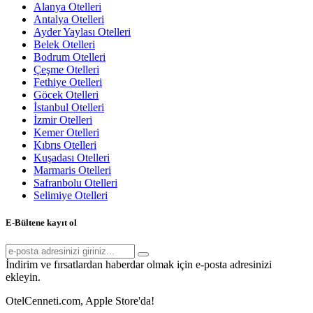
Alanya Otelleri
Antalya Otelleri
Ayder Yaylası Otelleri
Belek Otelleri
Bodrum Otelleri
Çeşme Otelleri
Fethiye Otelleri
Göcek Otelleri
İstanbul Otelleri
İzmir Otelleri
Kemer Otelleri
Kıbrıs Otelleri
Kuşadası Otelleri
Marmaris Otelleri
Safranbolu Otelleri
Selimiye Otelleri
E-Bültene kayıt ol
İndirim ve fırsatlardan haberdar olmak için e-posta adresinizi
ekleyin.
OtelCenneti.com, Apple Store'da!