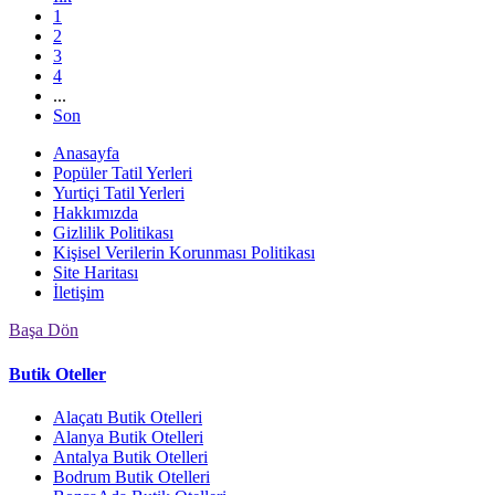
1
2
3
4
...
Son
Anasayfa
Popüler Tatil Yerleri
Yurtiçi Tatil Yerleri
Hakkımızda
Gizlilik Politikası
Kişisel Verilerin Korunması Politikası
Site Haritası
İletişim
Başa Dön
Butik Oteller
Alaçatı Butik Otelleri
Alanya Butik Otelleri
Antalya Butik Otelleri
Bodrum Butik Otelleri