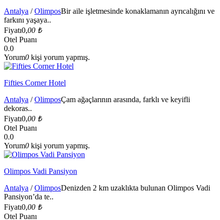
Antalya
/
Olimpos
Bir aile işletmesinde konaklamanın ayrıcalığını ve
farkını yaşaya..
Fiyatı
0,
00 ₺
Otel Puanı
0.0
Yorum
0
kişi yorum yapmış.
Fifties Corner Hotel
Antalya
/
Olimpos
Çam ağaçlarının arasında, farklı ve keyifli
dekoras..
Fiyatı
0,
00 ₺
Otel Puanı
0.0
Yorum
0
kişi yorum yapmış.
Olimpos Vadi Pansiyon
Antalya
/
Olimpos
Denizden 2 km uzaklıkta bulunan Olimpos Vadi
Pansiyon’da te..
Fiyatı
0,
00 ₺
Otel Puanı