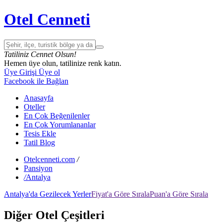
Otel Cenneti
Tatiliniz Cennet Olsun!
Hemen üye olun, tatilinize renk katın.
Üye Girişi
Üye ol
Facebook ile Bağlan
Anasayfa
Oteller
En Çok Beğenilenler
En Çok Yorumlananlar
Tesis Ekle
Tatil Blog
Otelcenneti.com
/
Pansiyon
/
Antalya
Antalya'da Gezilecek Yerler
Fiyat'a Göre Sırala
Puan'a Göre Sırala
Diğer Otel Çeşitleri