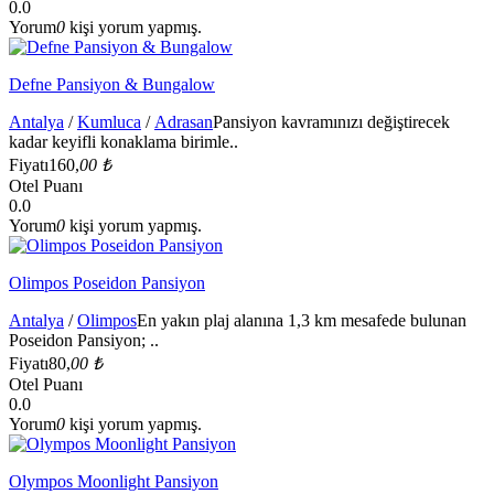
0.0
Yorum
0
kişi yorum yapmış.
Defne Pansiyon & Bungalow
Antalya
/
Kumluca
/
Adrasan
Pansiyon kavramınızı değiştirecek
kadar keyifli konaklama birimle..
Fiyatı
160,
00 ₺
Otel Puanı
0.0
Yorum
0
kişi yorum yapmış.
Olimpos Poseidon Pansiyon
Antalya
/
Olimpos
En yakın plaj alanına 1,3 km mesafede bulunan
Poseidon Pansiyon; ..
Fiyatı
80,
00 ₺
Otel Puanı
0.0
Yorum
0
kişi yorum yapmış.
Olympos Moonlight Pansiyon