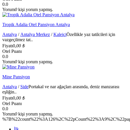
0.0
Yorum
0
kişi yorum yapmış.
Tropik Adalia Otel Pansiyon Antalya
Antalya
/
Antalya Merkez
/
Kaleiçi
Özellikle yaz tatilcileri için
vazgeçilmez tat..
Fiyatı
0,
00 ₺
Otel Puanı
0.0
Yorum
0
kişi yorum yapmış.
Mine Pansiyon
Antalya
/
Side
Portakal ve nar ağaçları arasında, deniz manzarası
eşliğin..
Fiyatı
0,
00 ₺
Otel Puanı
0.0
Yorum
0
kişi yorum yapmış.
%7B%22count%22%3A126%2C%22pCount%22%3A9%2C%22pag
İlk