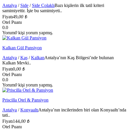
Antalya
/
Side
/
Side Çolaklı
Bazı kişilerin ilk tatil kriteri
samimiyettir. İşte bu samimiyeti..
Fiyatı
49,
00 ₺
Otel Puanı
0.0
Yorum
0
kişi yorum yapmış.
Kalkan Gül Pansiyon
Antalya
/
Kaş
/
Kalkan
Antalya’nın Kaş Bölgesi’nde bulunan
Kalkan Mevki..
Fiyatı
0,
00 ₺
Otel Puanı
0.0
Yorum
0
kişi yorum yapmış.
Priscilla Otel & Pansiyon
Antalya
/
Konyaaltı
Antalya’nın incilerinden biri olan Konyaaltı’nda
tati..
Fiyatı
144,
00 ₺
Otel Puanı