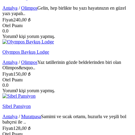
Antalya
/
Olimpos
Gelin, hep birlikte bu yazı hayatınızın en güzel
yazı yapalı..
Fiyatı
240,
00 ₺
Otel Puanı
0.0
Yorum
0
kişi yorum yapmış.
Olympos Baykuş Lodge
Antalya
/
Olimpos
Yaz tatillerinin gözde beldelerinden biri olan
Olimpos&rsquo..
Fiyatı
150,
00 ₺
Otel Puanı
0.0
Yorum
0
kişi yorum yapmış.
Sibel Pansiyon
Antalya
/
Muratpaşa
Samimi ve sıcak ortamı, huzurlu ve yeşili bol
bahçesi ile ..
Fiyatı
128,
00 ₺
Otel Puanı