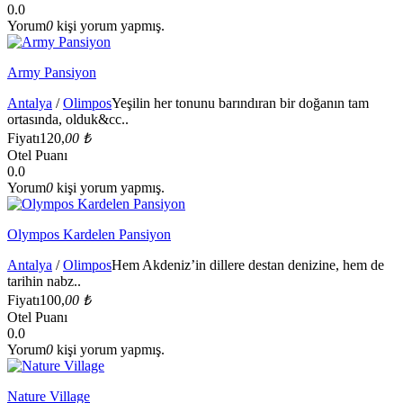
0.0
Yorum
0
kişi yorum yapmış.
Army Pansiyon
Antalya
/
Olimpos
Yeşilin her tonunu barındıran bir doğanın tam
ortasında, olduk&cc..
Fiyatı
120,
00 ₺
Otel Puanı
0.0
Yorum
0
kişi yorum yapmış.
Olympos Kardelen Pansiyon
Antalya
/
Olimpos
Hem Akdeniz’in dillere destan denizine, hem de
tarihin nabz..
Fiyatı
100,
00 ₺
Otel Puanı
0.0
Yorum
0
kişi yorum yapmış.
Nature Village