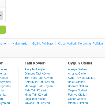
Yerleri
Hakkımızda
Gizlilik Politikası
Kişisel Verilerin Korunması Politikası
ar
Tatil Köyleri
Uygun Oteller
nları
Ayaş Tatil Köyleri
Alanya Otelleri
onları
Olimpos Tatil Köyleri
Antalya Otelleri
onları
Yeni Foça Tatil Köyleri
Ayder Yaylası Otelleri
iyonları
Seferihisar Tatil Köyleri
Belek Otelleri
iyonları
Manavgat Tatil Köyleri
Bodrum Otelleri
ları
Side Tatil Köyleri
Çeşme Otelleri
onları
Milas Tatil Köyleri
Fethiye Otelleri
rı
Foça Tatil Köyleri
Göcek Otelleri
iyonları
Yuvacık Tatil Köyleri
İstanbul Otelleri