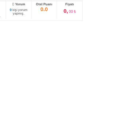
Yorum
Otel Puanı
Fiyatı
0.0
0
kişi yorum
0,
00 ₺
yapmış.
.