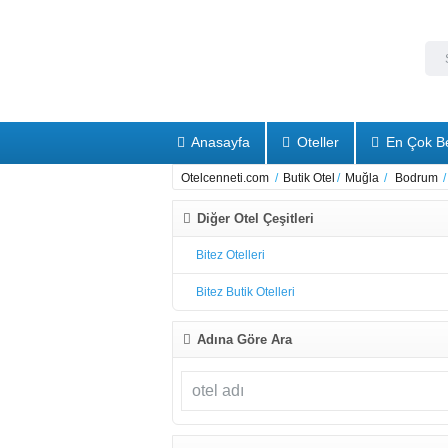
Anasayfa
Oteller
En Çok Be
Otelcenneti.com
/
Butik Otel
/
Muğla
/
Bodrum
/
Diğer Otel Çeşitleri
Bitez Otelleri
Bitez Butik Otelleri
Adına Göre Ara