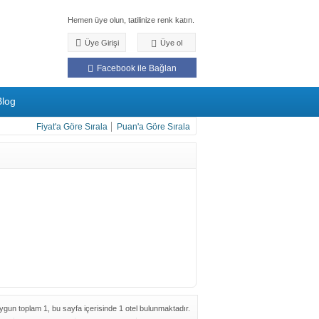
Hemen üye olun, tatilinize renk katın.
Üye Girişi
Üye ol
Facebook ile Bağlan
Blog
Fiyat'a Göre Sırala
Puan'a Göre Sırala
uygun toplam 1, bu sayfa içerisinde 1 otel bulunmaktadır.