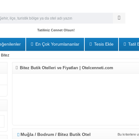
Tatiliniz Cennet Olsun!
ğenilenler
En Çok Yorumlananlar
Tesis Ekle
Tatil 
Bitez
Bitez Butik Otelleri ve Fiyatları | Otelcenneti.com
Muğla / Bodrum / Bitez Butik Otel
Bu kriterlere 