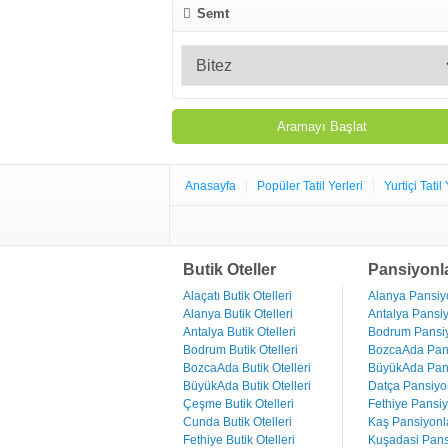
Semt
Anasayfa
Popüler Tatil Yerleri
Yurtiçi Tatil 
Butik Oteller
Pansiyonl
Alaçatı Butik Otelleri
Alanya Pansiyo
Alanya Butik Otelleri
Antalya Pansiy
Antalya Butik Otelleri
Bodrum Pansiy
Bodrum Butik Otelleri
BozcaAda Pans
BozcaAda Butik Otelleri
BüyükAda Pans
BüyükAda Butik Otelleri
Datça Pansiyon
Çeşme Butik Otelleri
Fethiye Pansiy
Cunda Butik Otelleri
Kaş Pansiyonla
Fethiye Butik Otelleri
Kuşadasi Pans