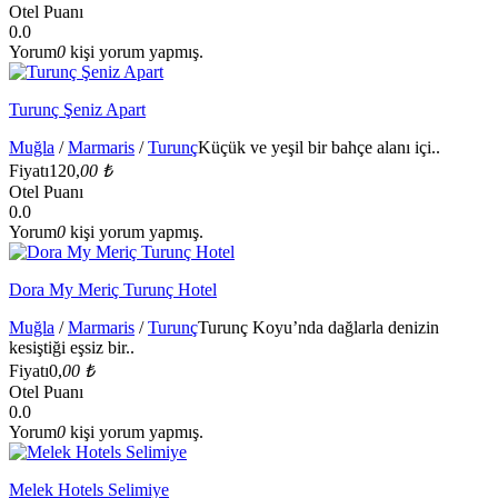
Otel Puanı
0.0
Yorum
0
kişi yorum yapmış.
Turunç Şeniz Apart
Muğla
/
Marmaris
/
Turunç
Küçük ve yeşil bir bahçe alanı içi..
Fiyatı
120,
00 ₺
Otel Puanı
0.0
Yorum
0
kişi yorum yapmış.
Dora My Meriç Turunç Hotel
Muğla
/
Marmaris
/
Turunç
Turunç Koyu’nda dağlarla denizin
kesiştiği eşsiz bir..
Fiyatı
0,
00 ₺
Otel Puanı
0.0
Yorum
0
kişi yorum yapmış.
Melek Hotels Selimiye