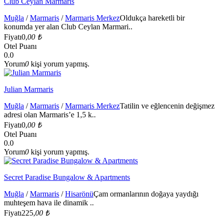
Club Ceylan Marmaris
Muğla
/
Marmaris
/
Marmaris Merkez
Oldukça hareketli bir
konumda yer alan Club Ceylan Marmari..
Fiyatı
0,
00 ₺
Otel Puanı
0.0
Yorum
0
kişi yorum yapmış.
Julian Marmaris
Muğla
/
Marmaris
/
Marmaris Merkez
Tatilin ve eğlencenin değişmez
adresi olan Marmaris’e 1,5 k..
Fiyatı
0,
00 ₺
Otel Puanı
0.0
Yorum
0
kişi yorum yapmış.
Secret Paradise Bungalow & Apartments
Muğla
/
Marmaris
/
Hisarönü
Çam ormanlarının doğaya yaydığı
muhteşem hava ile dinamik ..
Fiyatı
225,
00 ₺