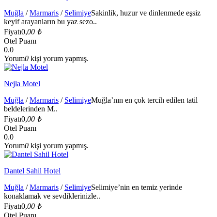
Muğla
/
Marmaris
/
Selimiye
Sakinlik, huzur ve dinlenmede eşsiz
keyif arayanların bu yaz sezo..
Fiyatı
0,
00 ₺
Otel Puanı
0.0
Yorum
0
kişi yorum yapmış.
Nejla Motel
Muğla
/
Marmaris
/
Selimiye
Muğla’nın en çok tercih edilen tatil
beldelerinden M..
Fiyatı
0,
00 ₺
Otel Puanı
0.0
Yorum
0
kişi yorum yapmış.
Dantel Sahil Hotel
Muğla
/
Marmaris
/
Selimiye
Selimiye’nin en temiz yerinde
konaklamak ve sevdiklerinizle..
Fiyatı
0,
00 ₺
Otel Puanı