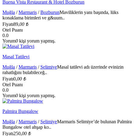
Buena Vista Restaurant & Hotel Bozburun
Muğla
/
Marmaris
/
Bozburun
Maviliklerin yanı başında, lüks
konaklama birimleri ve g&uum..
Fiyatı
89,
00 ₺
Otel Puanı
0.0
Yorum
0
kişi yorum yapmış.
Masal Tatilevi
Muğla
/
Marmaris
/
Selimiye
Masal tatilevi adı üzerinde evinizin
rahatlığını bulabileceğ..
Fiyatı
0,
00 ₺
Otel Puanı
0.0
Yorum
0
kişi yorum yapmış.
Palmira Bungalow
Muğla
/
Marmaris
/
Selimiye
Marmaris Selimiye’de bulunan Palmira
Bungalow otel ahşap ko..
Fiyatı
250,
00 ₺