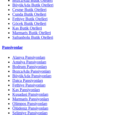
BozcaAda Butik Otelleri
BüyükAda Butik Otelleri
Çeşme Butik Otelleri
Cunda Butik Otelleri
Fethiye Butik Otelleri
Göcek Butik Otelleri
Kaş Butik Otelleri
Marmaris Butik Otelleri
Safranbolu Butik Otelleri
Pansiyonlar
Alanya Pansiyonları
Antalya Pansiyonları
Bodrum Pansiyonları
BozcaAda Pansiyonları
BüyükAda Pansiyonları
Datça Pansiyonları
Fethiye Pansiyonları
Kaş Pansiyonları
Kuşadasi Pansiyonları
Marmaris Pansiyonları
Olimpos Pansiyonları
Ölüdeniz Pansiyonları
Selimiye Pansiyonları