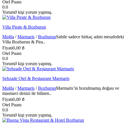
Otel Puanı
0.0
Yorum
0
kişi yorum yapmış.
Villa Pirate & Bozburun
Muğla
/
Marmaris
/
Bozburun
Sahile sadece birkaç adım mesafedeki
Villa Bozburun & Pira..
Fiyatı
0,
00 ₺
Otel Puanı
0.0
Yorum
0
kişi yorum yapmış.
Şehzade Otel & Restaurant Marmaris
Muğla
/
Marmaris
/
Bozburun
Marmaris’in bozulmamış doğası ve
masmavi denizi ile bilinen..
Fiyatı
0,
00 ₺
Otel Puanı
0.0
Yorum
0
kişi yorum yapmış.