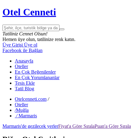
Otel Cenneti
Tatiliniz Cennet Olsun!
Hemen üye olun, tatilinize renk katın.
Üye Girişi
Üye ol
Facebook ile Bağlan
Anasayfa
Oteller
En Çok Beğenilenler
En Çok Yorumlananlar
Tesis Ekle
Tatil Blog
Otelcenneti.com
/
Oteller
/
Muğla
/
Marmaris
Marmaris'de gezilecek yerler
Fiyat'a Göre Sırala
Puan'a Göre Sırala