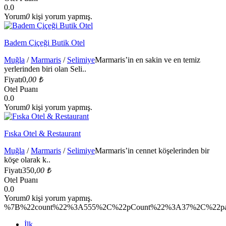
0.0
Yorum
0
kişi yorum yapmış.
Badem Çiçeği Butik Otel
Muğla
/
Marmaris
/
Selimiye
Marmaris’in en sakin ve en temiz
yerlerinden biri olan Seli..
Fiyatı
0,
00 ₺
Otel Puanı
0.0
Yorum
0
kişi yorum yapmış.
Fıska Otel & Restaurant
Muğla
/
Marmaris
/
Selimiye
Marmaris’in cennet köşelerinden bir
köşe olarak k..
Fiyatı
350,
00 ₺
Otel Puanı
0.0
Yorum
0
kişi yorum yapmış.
%7B%22count%22%3A555%2C%22pCount%22%3A37%2C%22pag
İlk