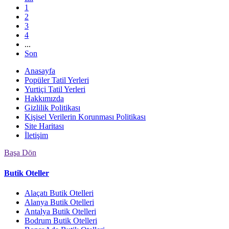
1
2
3
4
...
Son
Anasayfa
Popüler Tatil Yerleri
Yurtiçi Tatil Yerleri
Hakkımızda
Gizlilik Politikası
Kişisel Verilerin Korunması Politikası
Site Haritası
İletişim
Başa Dön
Butik Oteller
Alaçatı Butik Otelleri
Alanya Butik Otelleri
Antalya Butik Otelleri
Bodrum Butik Otelleri