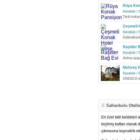
Rüya Kon
Karabük
/
Tarih koka
Çeşmeli 
Karabük
/
Geleneksel 
Raşitler 
Karabük
/
Aslına uygu
Mehveş H
Karabük
/
UNESCO kayı
Safranbolu Oteller
En özel tatil beldeleri
biçilmiş kaftan olarak 
çıkmasına kaynaklık et