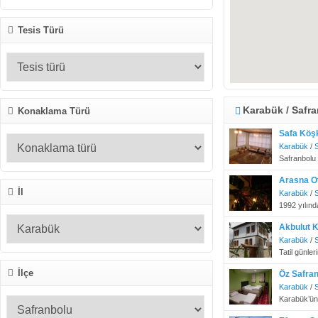
Tesis Türü
Karabük / Safra
Konaklama Türü
Safa Köş
Karabük
/
Safranbolu 
Arasna O
İl
Karabük
/
1992 yılınd
Akbulut 
Karabük
/
Tatil günler
İlçe
Öz Safran
Karabük
/
Karabük’ün 