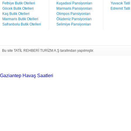
Fethiye Butik Otelleri
Kuşadasi Pansiyonları
Yuvacık Tatil
Göcek Butik Otelleri
Marmaris Pansiyonları
Edremit Tatil
Kaş Butik Otelleri
Olimpos Pansiyonları
Marmaris Butik Otelleri
Ölüdeniz Pansiyonları
Safranbolu Butik Otelleri
Selimiye Pansiyonları
Bu site TATİL REHBERİ TURİZM A.Ş tarafından yapılmıştır.
Gaziantep Havaş Saatleri
Haartransplantatie Tilburg &
Turkije
Haartransplantatie Heerlen & Turkije
Haartransplantatie
Nijmegen & Turkije
Haartransplantatie Arnhem &
Turkije
Haartransplantatie Amersfoort &
Turkije
Haartransplantatie Zoetermeer &
Turkije
Haartransplantatie Zwolle & Turkije
Haartransplantatie
Maastricht & Turkije
Haartransplantatie Emmen &
Turkije
Haartransplantatie Ede & Turkije