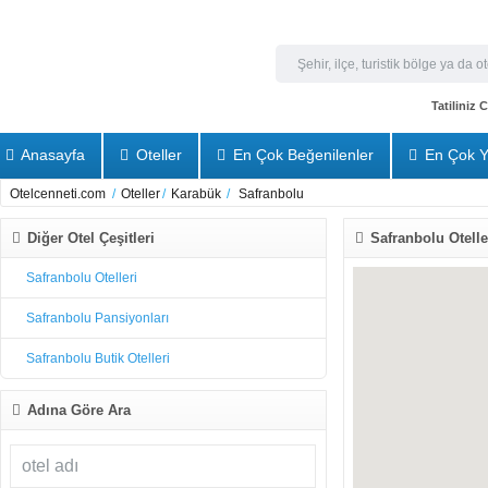
Tatiliniz
Anasayfa
Oteller
En Çok Beğenilenler
En Çok Y
Otelcenneti.com
/
Oteller
/
Karabük
/
Safranbolu
Diğer Otel Çeşitleri
Safranbolu Oteller
Safranbolu Otelleri
Safranbolu Pansiyonları
Safranbolu Butik Otelleri
Adına Göre Ara