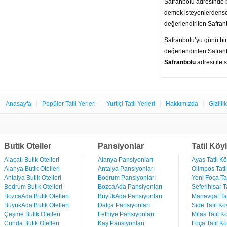
Safranbolu adresinde 
demek isteyenlerdenseni
değerlendirilen Safranb
Safranbolu’yu günü birli
değerlendirilen Safran
Safranbolu
adresi ile 
Anasayfa
Popüler Tatil Yerleri
Yurtiçi Tatil Yerleri
Hakkımızda
Gizlili
Butik Oteller
Pansiyonlar
Tatil Köyl
Alaçatı Butik Otelleri
Alanya Pansiyonları
Ayaş Tatil Kö
Alanya Butik Otelleri
Antalya Pansiyonları
Olimpos Tatil
Antalya Butik Otelleri
Bodrum Pansiyonları
Yeni Foça Tat
Bodrum Butik Otelleri
BozcaAda Pansiyonları
Seferihisar Ta
BozcaAda Butik Otelleri
BüyükAda Pansiyonları
Manavgat Tat
BüyükAda Butik Otelleri
Datça Pansiyonları
Side Tatil Kö
Çeşme Butik Otelleri
Fethiye Pansiyonları
Milas Tatil Kö
Cunda Butik Otelleri
Kaş Pansiyonları
Foça Tatil Kö