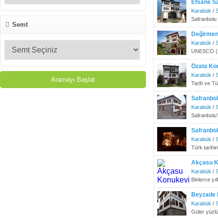
Efsane Sa
Karabük
/
Safranbolu
Semt
Değirmen
Karabük
/
UNESCO (Dün
Özata Kon
Karabük
/
Tarih ve Tü
Safranbo
Karabük
/
Safranbolu’
Safranbol
Karabük
/
Türk tarihin
Akçasu K
Karabük
/
Binlerce yı
Beyzade 
Karabük
/
Güler yüzlü