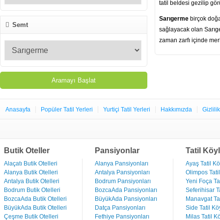
tatil beldesi gezilip g
Sarıgerme
birçok doğa 
Semt
sağlayacak olan Sarıge
zaman zarfı içinde mer
Anasayfa
Popüler Tatil Yerleri
Yurtiçi Tatil Yerleri
Hakkımızda
Gizlili
Butik Oteller
Pansiyonlar
Tatil Köyl
Alaçatı Butik Otelleri
Alanya Pansiyonları
Ayaş Tatil Kö
Alanya Butik Otelleri
Antalya Pansiyonları
Olimpos Tatil
Antalya Butik Otelleri
Bodrum Pansiyonları
Yeni Foça Tat
Bodrum Butik Otelleri
BozcaAda Pansiyonları
Seferihisar Ta
BozcaAda Butik Otelleri
BüyükAda Pansiyonları
Manavgat Tat
BüyükAda Butik Otelleri
Datça Pansiyonları
Side Tatil Kö
Çeşme Butik Otelleri
Fethiye Pansiyonları
Milas Tatil Kö