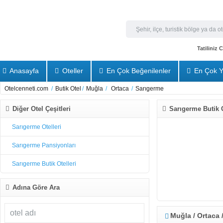
Tatiliniz
Anasayfa
Oteller
En Çok Beğenilenler
En Çok Y
Otelcenneti.com
/
Butik Otel
/
Muğla
/
Ortaca
/
Sarıgerme
Diğer Otel Çeşitleri
Sarıgerme Butik Ot
Sarıgerme Otelleri
Sarıgerme Pansiyonları
Sarıgerme Butik Otelleri
Adına Göre Ara
Muğla / Ortaca 