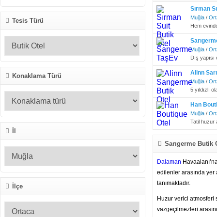
Sırman Su
Muğla
/
Ort
Tesis Türü
Hem evinde 
Sarıgerm
Muğla
/
Ort
Dış yapısı 
Alinn Sar
Konaklama Türü
Muğla
/
Ort
5 yıldızlı 
Han Bouti
Muğla
/
Ort
Tatil huzur
İl
Sarıgerme Butik Ot
Dalaman
Havaalanı’na
edilenler arasında yer
tanımaktadır.
İlçe
Huzur verici atmosferi
vazgeçilmezleri arasın