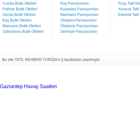
Cunda Butik Otelleri
Kaş Pansiyonları
Foça Tatil Kö
Fethiye Butik Otelleri
Kuşadasi Pansiyonları
Yuvacık Tatil
Göcek Butik Otelleri
Marmaris Pansiyonları
Edremit Tatil
Kaş Butik Otelleri
Olimpos Pansiyonları
Marmaris Butik Otelleri
Ölüdeniz Pansiyonları
Safranbolu Butik Otelleri
Selimiye Pansiyonları
Bu site TATİL REHBERİ TURİZM A.Ş tarafından yapılmıştır.
Gaziantep Havaş Saatleri
Haartransplantatie Tilburg &
Turkije
Haartransplantatie Heerlen & Turkije
Haartransplantatie
Nijmegen & Turkije
Haartransplantatie Arnhem &
Turkije
Haartransplantatie Amersfoort &
Turkije
Haartransplantatie Zoetermeer &
Turkije
Haartransplantatie Zwolle & Turkije
Haartransplantatie
Maastricht & Turkije
Haartransplantatie Emmen &
Turkije
Haartransplantatie Ede & Turkije