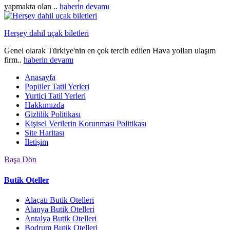
yapmakta olan ..
haberin devamı
Herşey dahil uçak biletleri
Genel olarak Türkiye'nin en çok tercih edilen Hava yolları ulaşım
firm..
haberin devamı
Anasayfa
Popüler Tatil Yerleri
Yurtiçi Tatil Yerleri
Hakkımızda
Gizlilik Politikası
Kişisel Verilerin Korunması Politikası
Site Haritası
İletişim
Başa Dön
Butik Oteller
Alaçatı Butik Otelleri
Alanya Butik Otelleri
Antalya Butik Otelleri
Bodrum Butik Otelleri