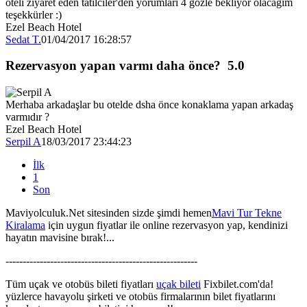
oteli ziyaret eden tatilciler'den yorumları 4 gözle bekliyor olacağım
teşekkürler :)
Ezel Beach Hotel
Sedat T.
01/04/2017 16:28:57
Rezervasyon yapan varmı daha önce?
5.0
Merhaba arkadaşlar bu otelde dsha önce konaklama yapan arkadaş
varmıdır ?
Ezel Beach Hotel
Serpil A
18/03/2017 23:44:23
İlk
1
Son
Maviyolculuk.Net sitesinden sizde şimdi hemen
Mavi Tur Tekne
Kiralama
için uygun fiyatlar ile online rezervasyon yap, kendinizi
hayatın mavisine bırak!...
--------------------------------------------------------
Tüm uçak ve otobüs bileti fiyatları
uçak bileti
Fixbilet.com'da!
yüzlerce havayolu şirketi ve otobüs firmalarının bilet fiyatlarını