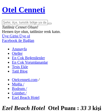
Otel Cenneti
Tatiliniz Cennet Olsun!
Hemen üye olun, tatilinize renk katın.
Üye Girişi
Üye ol
Facebook ile Bağlan
Anasayfa
Oteller
En Çok Beğenilenler
En Çok Yorumlananlar
Tesis Ekle
Tatil Blog
Otelcenneti.com
/
Muğla
/
Bodrum
/
Gümbet
/
Ezel Beach Hotel
Ezel Beach Hotel
Otel Puanı :
3
3
3
kişi