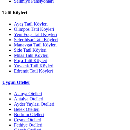
Selimiye Pansiyonları
Tatil Köyleri
Ayaş Tatil Köyleri
Olimpos Tatil Köyleri
Yeni Foça Tatil Köyleri
Seferihisar Tatil Köyleri
Manavgat Tatil Köyleri
Side Tatil Köyleri
Milas Tatil Köyleri
Foça Tatil Köyleri
Yuvacık Tatil Köyleri
Edremit Tatil Köyleri
Uygun Oteller
Alanya Otelleri
Antalya Otelleri
Ayder Yaylası Otelleri
Belek Otelleri
Bodrum Otelleri
Çeşme Otelleri
Fethiye Otelleri