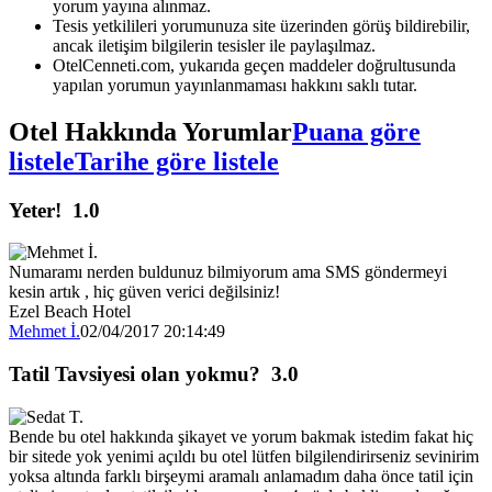
yorum yayına alınmaz.
Tesis yetkilileri yorumunuza site üzerinden görüş bildirebilir,
ancak iletişim bilgilerin tesisler ile paylaşılmaz.
OtelCenneti.com, yukarıda geçen maddeler doğrultusunda
yapılan yorumun yayınlanmaması hakkını saklı tutar.
Otel Hakkında Yorumlar
Puana göre
listele
Tarihe göre listele
Yeter!
1.0
Numaramı nerden buldunuz bilmiyorum ama SMS göndermeyi
kesin artık , hiç güven verici değilsiniz!
Ezel Beach Hotel
Mehmet İ.
02/04/2017 20:14:49
Tatil Tavsiyesi olan yokmu?
3.0
Bende bu otel hakkında şikayet ve yorum bakmak istedim fakat hiç
bir sitede yok yenimi açıldı bu otel lütfen bilgilendirirseniz sevinirim
yoksa altında farklı birşeymi aramalı anlamadım daha önce tatil için