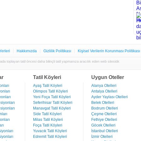
Yerleri
Hakkımızda
Gizlilik Politikası
Kişisel Verilerin Korunması Politikası
rada toplayan tatil öncesi daha bilinçli tatil yapmanıza aracılık eden web sitesidir.
ar
Tatil Köyleri
Uygun Oteller
nları
Ayaş Tatil Köyleri
Alanya Otelleri
onları
Olimpos Tatil Köyleri
Antalya Otelleri
onları
Yeni Foça Tatil Köyleri
Ayder Yaylası Otelleri
iyonları
Seferihisar Tatil Köyleri
Belek Otelleri
iyonları
Manavgat Tatil Köyleri
Bodrum Otelleri
ları
Side Tatil Köyleri
Çeşme Otelleri
onları
Milas Tatil Köyleri
Fethiye Otelleri
rı
Foça Tatil Köyleri
Göcek Otelleri
iyonları
Yuvacık Tatil Köyleri
İstanbul Otelleri
iyonları
Edremit Tatil Köyleri
İzmir Otelleri