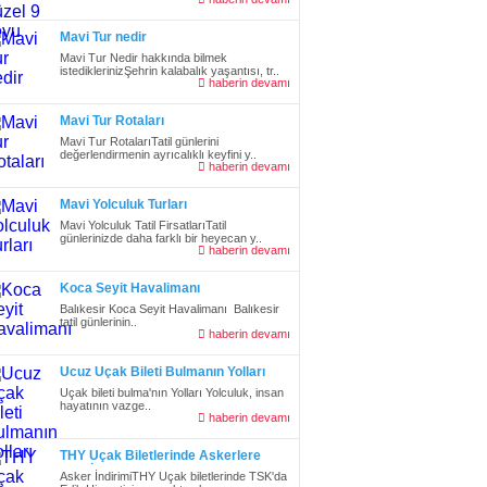
Mavi Tur nedir
Mavi Tur Nedir hakkında bilmek
istediklerinizŞehrin kalabalık yaşantısı, tr..
haberin devamı
Mavi Tur Rotaları
Mavi Tur RotalarıTatil günlerini
değerlendirmenin ayrıcalıklı keyfini y..
haberin devamı
Mavi Yolculuk Turları
Mavi Yolculuk Tatil FirsatlarıTatil
günlerinizde daha farklı bir heyecan y..
haberin devamı
Koca Seyit Havalimanı
Balıkesir Koca Seyit Havalimanı Balıkesir
tatil günlerinin..
haberin devamı
Ucuz Uçak Bileti Bulmanın Yolları
Uçak bileti bulma'nın Yolları Yolculuk, insan
hayatının vazge..
haberin devamı
THY Uçak Biletlerinde Askerlere
%25 İndirim
Asker İndirimiTHY Uçak biletlerinde TSK'da