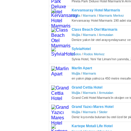
Pineta Park Deluxe Hotel Marmaris’in Armu
Kervansaray Hotel Marmaris
Muğla
/
Marmaris
/
Marmaris Merkez
Kervansaray Hotel Marmaris 190 adet stan
Class Beach Otel Marmaris
Muğla
/
Marmaris
/
Armutalan
Denize yakın bir otel arayışındaysanız ve 
SylviaHotel
Rodos
/
Rodos Merkez
Sylvia Hotel, Yeni Yat Limanı'nın yanında, 
Marlin Apart
Muğla
/
Marmaris
en yakın plaja yalnızca 450 metre mesafed
Grand Cettia Hotel
Muğla
/
Marmaris
/
Armutalan
Grand Cetti Hotel Marmaris’in oksijen ve tem
Grand Yazıcı Mares Hotel
Muğla
/
Marmaris
/
Siteler
Deniz kıyısında bulunan bu otel özel bir pla
Kartepe Motali Life Hotel