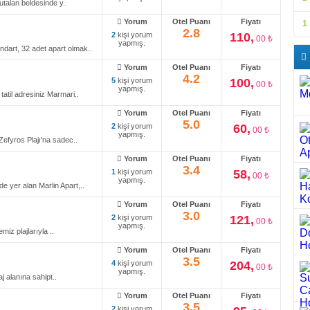
talan beldesinde y..
Yorum
Otel Puanı
Fiyatı
1
2.8
2
kişi yorum
110,
00 ₺
yapmış.
dart, 32 adet apart olmak..
Yorum
Otel Puanı
Fiyatı
4.2
5
kişi yorum
100,
00 ₺
yapmış.
tatil adresiniz Marmari..
Yorum
Otel Puanı
Fiyatı
5.0
2
kişi yorum
60,
00 ₺
yapmış.
Zefyros Plajı'na sadec..
Yorum
Otel Puanı
Fiyatı
3.4
1
kişi yorum
58,
00 ₺
yapmış.
e yer alan Marlin Apart,..
Yorum
Otel Puanı
Fiyatı
3.0
2
kişi yorum
121,
00 ₺
yapmış.
iz plajlarıyla ..
Yorum
Otel Puanı
Fiyatı
3.5
4
kişi yorum
204,
00 ₺
yapmış.
j alanına sahipt..
Yorum
Otel Puanı
Fiyatı
3.5
2
kişi yorum