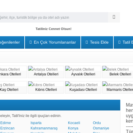
Tatiliniz Cennet Olsun!
ğenilenler
En Çok Yorumlananlar
Tesis Ekle
Tatil 
nkara Otelleri
Antalya Otelleri
Ayvalık Otelleri
Belek Otelleri
Kaş Otelleri
Kıbrıs Otelleri
Kuşadası Otelleri
Marmaris Oteller
Mav
he
uyg
eyin, Tatil'iniz ile ilgili ipuçları edinin.
ken
Edirne
Isparta
Kocaeli
Ordu
----
Erzincan
Kahramanmaraş
Konya
Osmaniye
Tüm