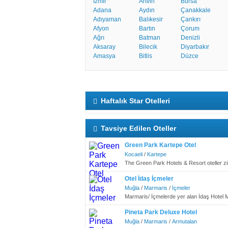
İzmir
Artvin
Bursa
Adana
Aydın
Çanakkale
Adıyaman
Balıkesir
Çankırı
Afyon
Bartın
Çorum
Ağrı
Batman
Denizli
Aksaray
Bilecik
Diyarbakır
Amasya
Bitlis
Düzce
Haftalık Star Otelleri
Tavsiye Edilen Oteller
Green Park Kartepe Otel
Kocaeli
/
Kartepe
The Green Park Hotels & Resort oteller zin
Otel İdaş İçmeler
Muğla
/
Marmaris
/
İçmeler
Marmaris/ İçmelerde yer alan İdaş Hotel M
Pineta Park Deluxe Hotel
Muğla
/
Marmaris
/
Armutalan