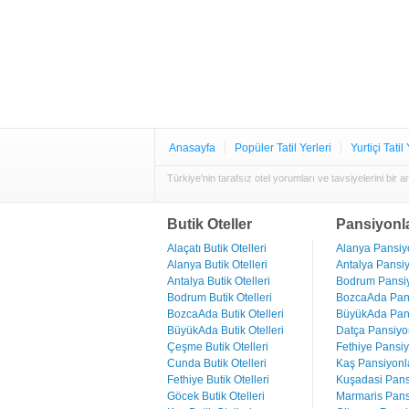
Anasayfa
Popüler Tatil Yerleri
Yurtiçi Tatil 
Türkiye'nin tarafsız otel yorumları ve tavsiyelerini bir a
Butik Oteller
Pansiyonl
Alaçatı Butik Otelleri
Alanya Pansiyo
Alanya Butik Otelleri
Antalya Pansiy
Antalya Butik Otelleri
Bodrum Pansiy
Bodrum Butik Otelleri
BozcaAda Pans
BozcaAda Butik Otelleri
BüyükAda Pans
BüyükAda Butik Otelleri
Datça Pansiyon
Çeşme Butik Otelleri
Fethiye Pansiy
Cunda Butik Otelleri
Kaş Pansiyonla
Fethiye Butik Otelleri
Kuşadasi Pans
Göcek Butik Otelleri
Marmaris Pans