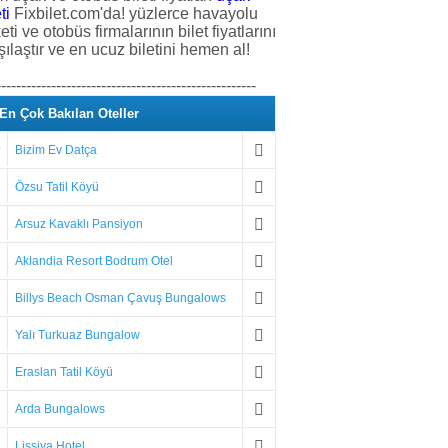
ti
Fixbilet.com'da! yüzlerce havayolu
keti ve otobüs firmalarının bilet fiyatlarını
şılaştır ve en ucuz biletini hemen al!
----------------------------------------------------
En Çok Bakılan Oteller
0
Bizim Ev Datça
Özsu Tatil Köyü
Arsuz Kavaklı Pansiyon
Aklandia Resort Bodrum Otel
Billys Beach Osman Çavuş Bungalows
Yalı Turkuaz Bungalow
Eraslan Tatil Köyü
Arda Bungalows
Lissiya Hotel