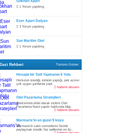
Gökhan Apart
1 Yorum yapılmış.
Eser Apart Dalyan
3 Yorum yapılmış.
Sun Maritim Otel
1 Yorum yapılmış.
Gezi Rehberi
Tümünü Göster
Hesaplı bir Tatil Yapmanın 6 Yolu
Herkesin istediği, kiminin yaptığı, pek azının
çok uygun şartlarda yapt..
haberin devamı
Otel Pazarlama Stratejileri
Otelcenneti ekibi olarak sizlere Otel
Pazarlama Nasıl yapılır hakkında bilgi..
haberin devamı
Marmaris’in en güzel 9 koyu
Marmaris'in saklı cennetlerini Sizinle
paylaşmak istedik.Yaz tatillerinin en &c..
haberin devamı