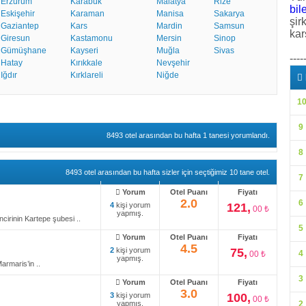
Erzurum
Karabük
Malatya
Rize
bile
Eskişehir
Karaman
Manisa
Sakarya
şir
Gaziantep
Kars
Mardin
Samsun
kar
Giresun
Kastamonu
Mersin
Sinop
Gümüşhane
Kayseri
Muğla
Sivas
----
Hatay
Kırıkkale
Nevşehir
Iğdır
Kırklareli
Niğde
1
9
8493 otel arasından bu hafta 1 tanesi yorumlandı.
8
8493 otel arasından bu hafta sizler için seçtiğimiz 10 tane otel.
7
Yorum
Otel Puanı
Fiyatı
2.0
6
4
kişi yorum
121,
00 ₺
yapmış.
cirinin Kartepe şubesi ..
5
Yorum
Otel Puanı
Fiyatı
4.5
2
kişi yorum
75,
4
00 ₺
yapmış.
armaris’in ..
3
Yorum
Otel Puanı
Fiyatı
3.0
3
kişi yorum
100,
00 ₺
yapmış.
2