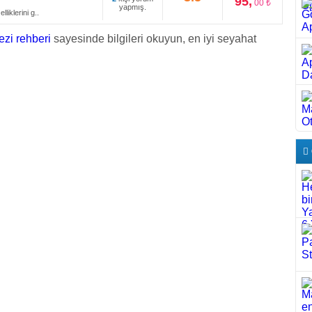
95,
00 ₺
yapmış.
liklerini g..
ezi rehberi
sayesinde bilgileri okuyun, en iyi seyahat