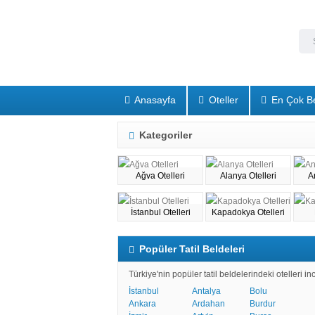
Anasayfa
Oteller
En Çok Be
Kategoriler
Ağva Otelleri
Alanya Otelleri
A
İstanbul Otelleri
Kapadokya Otelleri
Popüler Tatil Beldeleri
Türkiye'nin popüler tatil beldelerindeki otelleri incel
İstanbul
Antalya
Bolu
Ankara
Ardahan
Burdur