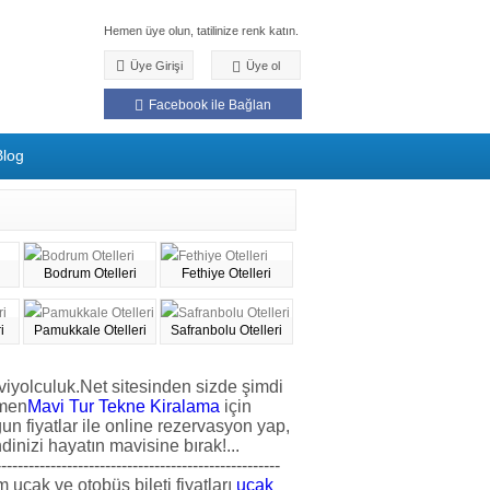
Hemen üye olun, tatilinize renk katın.
Üye Girişi
Üye ol
Facebook ile Bağlan
Blog
Bodrum Otelleri
Fethiye Otelleri
i
Pamukkale Otelleri
Safranbolu Otelleri
iyolculuk.Net sitesinden sizde şimdi
men
Mavi Tur Tekne Kiralama
için
un fiyatlar ile online rezervasyon yap,
dinizi hayatın mavisine bırak!...
----------------------------------------------------
 uçak ve otobüs bileti fiyatları
uçak