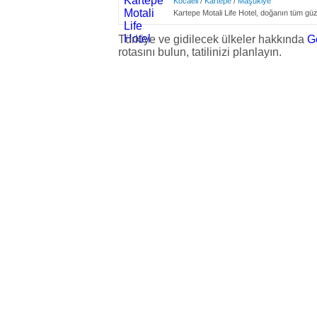
Kocaeli
/
Kartepe
/
Maşukiye
Kartepe Motali Life Hotel, doğanın tüm güzel
Türkiye ve gidilecek ülkeler hakkında
G
rotasını bulun, tatilinizi planlayın.