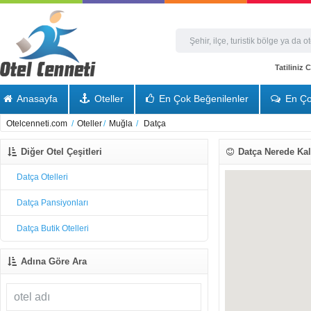
Tatiliniz
Anasayfa
Oteller
En Çok Beğenilenler
En Ço
Otelcenneti.com
/
Oteller
/
Muğla
/
Datça
Diğer Otel Çeşitleri
Datça Nerede Kalı
Datça Otelleri
Datça Pansiyonları
Datça Butik Otelleri
Adına Göre Ara