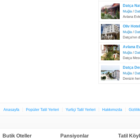
Datça Nat
Muğla
/
Da
Avlana Evle
Oliv Hotel
Muğla
/
Da
Datça’nın d
Avlana Ev
Muğla
/
Da
Datça Mesu
Datça Den
Muğla
/
Da
Denizin he
Anasayfa
Popüler Tatil Yerleri
Yurtiçi Tatil Yerleri
Hakkımızda
Gizlili
Butik Oteller
Pansiyonlar
Tatil Köyl