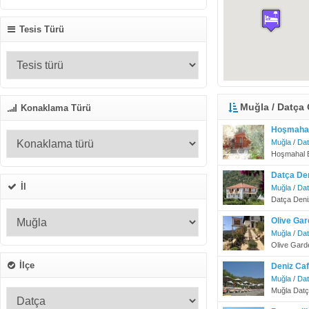
Tesis Türü
Muğla / Datça 
Konaklama Türü
Hoşmaha
Muğla
/
Da
Hoşmahal Bu
Datça De
İl
Muğla
/
Da
Datça Deni
Olive Ga
Muğla
/
Da
Olive Gard
İlçe
Deniz Ca
Muğla
/
Da
Muğla Datç