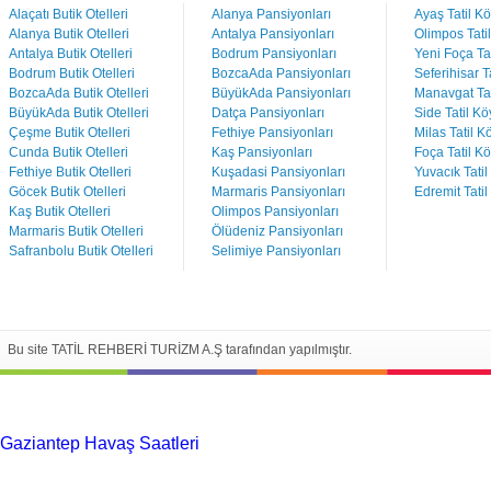
Alaçatı Butik Otelleri
Alanya Pansiyonları
Ayaş Tatil Kö
Alanya Butik Otelleri
Antalya Pansiyonları
Olimpos Tatil
Antalya Butik Otelleri
Bodrum Pansiyonları
Yeni Foça Tat
Bodrum Butik Otelleri
BozcaAda Pansiyonları
Seferihisar Ta
BozcaAda Butik Otelleri
BüyükAda Pansiyonları
Manavgat Tat
BüyükAda Butik Otelleri
Datça Pansiyonları
Side Tatil Kö
Çeşme Butik Otelleri
Fethiye Pansiyonları
Milas Tatil Kö
Cunda Butik Otelleri
Kaş Pansiyonları
Foça Tatil Kö
Fethiye Butik Otelleri
Kuşadasi Pansiyonları
Yuvacık Tatil
Göcek Butik Otelleri
Marmaris Pansiyonları
Edremit Tatil
Kaş Butik Otelleri
Olimpos Pansiyonları
Marmaris Butik Otelleri
Ölüdeniz Pansiyonları
Safranbolu Butik Otelleri
Selimiye Pansiyonları
Bu site TATİL REHBERİ TURİZM A.Ş tarafından yapılmıştır.
Gaziantep Havaş Saatleri
Haartransplantatie Tilburg &
Turkije
Haartransplantatie Heerlen & Turkije
Haartransplantatie
Nijmegen & Turkije
Haartransplantatie Arnhem &