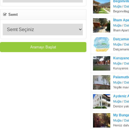
Begonvill
Muğla
/
Da
Begonvillag
Semt
İlham Apa
Muğla
/
Da
İlham Apart
Datçaman
Muğla
/
Da
Datçamania
Kuruyano
Muğla
/
Da
Kuruyanos 
Palamutbü
Muğla
/
Da
Yeşille mavi
Aydeniz A
Muğla
/
Da
Denize yakın
My Bunga
Muğla
/
Da
Henüz daha 