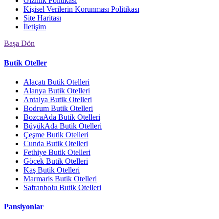
Gizlilik Politikası
Kişisel Verilerin Korunması Politikası
Site Haritası
İletişim
Başa Dön
Butik Oteller
Alaçatı Butik Otelleri
Alanya Butik Otelleri
Antalya Butik Otelleri
Bodrum Butik Otelleri
BozcaAda Butik Otelleri
BüyükAda Butik Otelleri
Çeşme Butik Otelleri
Cunda Butik Otelleri
Fethiye Butik Otelleri
Göcek Butik Otelleri
Kaş Butik Otelleri
Marmaris Butik Otelleri
Safranbolu Butik Otelleri
Pansiyonlar