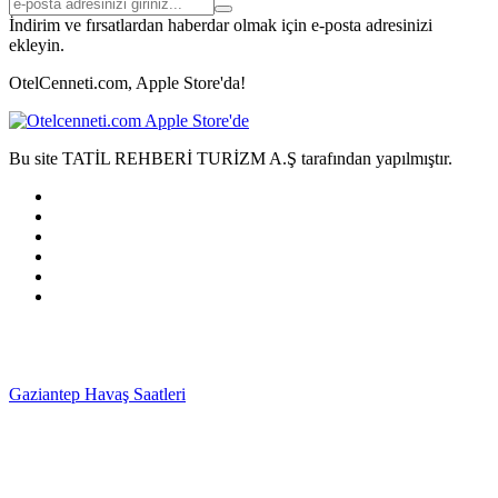
İndirim ve fırsatlardan haberdar olmak için e-posta adresinizi
ekleyin.
OtelCenneti.com, Apple Store'da!
Bu site TATİL REHBERİ TURİZM A.Ş tarafından yapılmıştır.
Gaziantep Havaş Saatleri
Haartransplantatie Tilburg &
Turkije
Haartransplantatie Heerlen & Turkije
Haartransplantatie
Nijmegen & Turkije
Haartransplantatie Arnhem &
Turkije
Haartransplantatie Amersfoort & Turkije
Haartransplantatie
Zoetermeer & Turkije
Haartransplantatie Zwolle &
Turkije
Haartransplantatie Maastricht & Turkije
Haartransplantatie