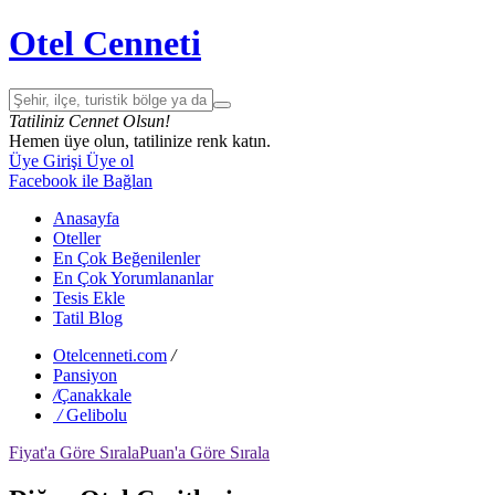
Otel Cenneti
Tatiliniz Cennet Olsun!
Hemen üye olun, tatilinize renk katın.
Üye Girişi
Üye ol
Facebook ile Bağlan
Anasayfa
Oteller
En Çok Beğenilenler
En Çok Yorumlananlar
Tesis Ekle
Tatil Blog
Otelcenneti.com
/
Pansiyon
/
Çanakkale
/
Gelibolu
Fiyat'a Göre Sırala
Puan'a Göre Sırala