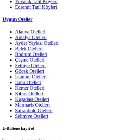
Yuvacık Tatil Köyleri
Edremit Tatil Köyleri
Uygun Oteller
Alanya Otelleri
Antalya Otelleri
Ayder Yaylası Otelleri
Belek Otelleri
Bodrum Otelleri
Çeşme Otelleri
Fethiye Otelleri
Göcek Otelleri
İstanbul Otelleri
İzmir Otelleri
Kemer Otelleri
Kıbrıs Otelleri
Kuşadası Otelleri
Marmaris Otelleri
Safranbolu Otelleri
Selimiye Otelleri
E-Bültene kayıt ol