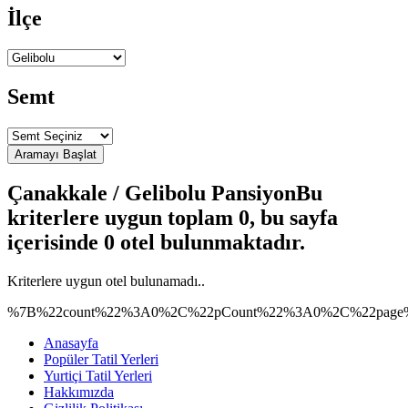
İlçe
Semt
Çanakkale / Gelibolu Pansiyon
Bu
kriterlere uygun toplam 0, bu sayfa
içerisinde 0 otel bulunmaktadır.
Kriterlere uygun otel bulunamadı..
%7B%22count%22%3A0%2C%22pCount%22%3A0%2C%22page%
Anasayfa
Popüler Tatil Yerleri
Yurtiçi Tatil Yerleri
Hakkımızda