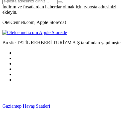
İndirim ve fırsatlardan haberdar olmak için e-posta adresinizi
ekleyin.
OtelCenneti.com, Apple Store'da!
Bu site TATİL REHBERİ TURİZM A.Ş tarafından yapılmıştır.
Gaziantep Havaş Saatleri
Haartransplantatie Tilburg &
Turkije
Haartransplantatie Heerlen & Turkije
Haartransplantatie
Nijmegen & Turkije
Haartransplantatie Arnhem &
Turkije
Haartransplantatie Amersfoort & Turkije
Haartransplantatie
Zoetermeer & Turkije
Haartransplantatie Zwolle &
Turkije
Haartransplantatie Maastricht & Turkije
Haartransplantatie