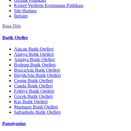
Gizlilik Politikası
Kişisel Verilerin Korunması Politikası
Site Haritası
İletişim
Başa Dön
Butik Oteller
Alaçatı Butik Otelleri
Alanya Butik Otelleri
Antalya Butik Otelleri
Bodrum Butik Otelleri
BozcaAda Butik Otelleri
BüyükAda Butik Otelleri
Çeşme Butik Otelleri
Cunda Butik Otelleri
Fethiye Butik Otelleri
Göcek Butik Otelleri
Kaş Butik Otelleri
Marmaris Butik Otelleri
Safranbolu Butik Otelleri
Pansiyonlar