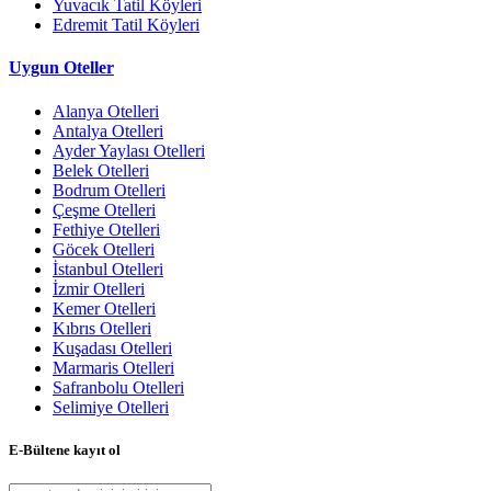
Yuvacık Tatil Köyleri
Edremit Tatil Köyleri
Uygun Oteller
Alanya Otelleri
Antalya Otelleri
Ayder Yaylası Otelleri
Belek Otelleri
Bodrum Otelleri
Çeşme Otelleri
Fethiye Otelleri
Göcek Otelleri
İstanbul Otelleri
İzmir Otelleri
Kemer Otelleri
Kıbrıs Otelleri
Kuşadası Otelleri
Marmaris Otelleri
Safranbolu Otelleri
Selimiye Otelleri
E-Bültene kayıt ol