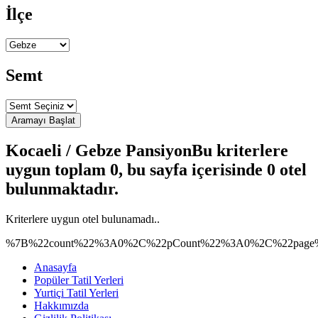
İlçe
Semt
Kocaeli / Gebze Pansiyon
Bu kriterlere
uygun toplam 0, bu sayfa içerisinde 0 otel
bulunmaktadır.
Kriterlere uygun otel bulunamadı..
%7B%22count%22%3A0%2C%22pCount%22%3A0%2C%22page%
Anasayfa
Popüler Tatil Yerleri
Yurtiçi Tatil Yerleri
Hakkımızda