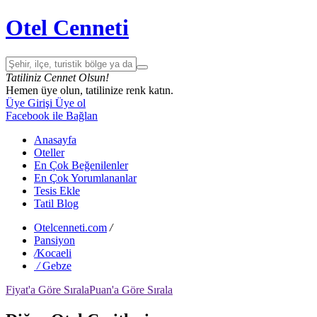
Otel Cenneti
Tatiliniz Cennet Olsun!
Hemen üye olun, tatilinize renk katın.
Üye Girişi
Üye ol
Facebook ile Bağlan
Anasayfa
Oteller
En Çok Beğenilenler
En Çok Yorumlananlar
Tesis Ekle
Tatil Blog
Otelcenneti.com
/
Pansiyon
/
Kocaeli
/
Gebze
Fiyat'a Göre Sırala
Puan'a Göre Sırala