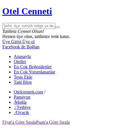
Otel Cenneti
Tatiliniz Cennet Olsun!
Hemen üye olun, tatilinize renk katın.
Üye Girişi
Üye ol
Facebook ile Bağlan
Anasayfa
Oteller
En Çok Beğenilenler
En Çok Yorumlananlar
Tesis Ekle
Tatil Blog
Otelcenneti.com
/
Pansiyon
/
Muğla
/
Fethiye
/
Ovacik
Fiyat'a Göre Sırala
Puan'a Göre Sırala