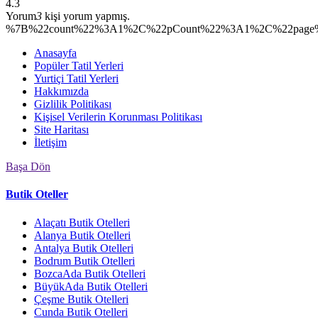
4.3
Yorum
3
kişi yorum yapmış.
%7B%22count%22%3A1%2C%22pCount%22%3A1%2C%22page%
Anasayfa
Popüler Tatil Yerleri
Yurtiçi Tatil Yerleri
Hakkımızda
Gizlilik Politikası
Kişisel Verilerin Korunması Politikası
Site Haritası
İletişim
Başa Dön
Butik Oteller
Alaçatı Butik Otelleri
Alanya Butik Otelleri
Antalya Butik Otelleri
Bodrum Butik Otelleri
BozcaAda Butik Otelleri
BüyükAda Butik Otelleri
Çeşme Butik Otelleri
Cunda Butik Otelleri