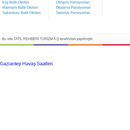
Kaş Butik Otelleri
Olimpos Pansiyonları
Marmaris Butik Otelleri
Ölüdeniz Pansiyonları
Safranbolu Butik Otelleri
Selimiye Pansiyonları
Bu site TATİL REHBERİ TURİZM A.Ş tarafından yapılmıştır.
Gaziantep Havaş Saatleri
Haartransplantatie Tilburg &
Turkije
Haartransplantatie Heerlen & Turkije
Haartransplantatie
Nijmegen & Turkije
Haartransplantatie Arnhem &
Turkije
Haartransplantatie Amersfoort &
Turkije
Haartransplantatie Zoetermeer &
Turkije
Haartransplantatie Zwolle & Turkije
Haartransplantatie
Maastricht & Turkije
Haartransplantatie Emmen &
Turkije
Haartransplantatie Ede & Turkije