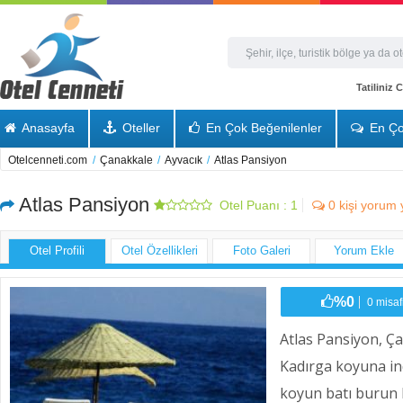
Tatiliniz
Anasayfa
Oteller
En Çok Beğenilenler
En Ço
Otelcenneti.com
/
Çanakkale
/
Ayvacık
/
Atlas Pansiyon
Atlas Pansiyon
Otel Puanı :
1
0
kişi yorum 
Otel Profili
Otel Özellikleri
Foto Galeri
Yorum Ekle
%0
0 misafi
Atlas Pansiyon, Ç
Kadırga koyuna ind
koyun batı burun 