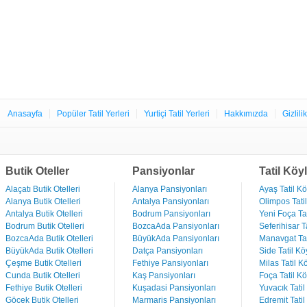
Anasayfa
Popüler Tatil Yerleri
Yurtiçi Tatil Yerleri
Hakkımızda
Gizlili
Butik Oteller
Pansiyonlar
Tatil Köyl
Alaçatı Butik Otelleri
Alanya Pansiyonları
Ayaş Tatil Kö
Alanya Butik Otelleri
Antalya Pansiyonları
Olimpos Tatil
Antalya Butik Otelleri
Bodrum Pansiyonları
Yeni Foça Tat
Bodrum Butik Otelleri
BozcaAda Pansiyonları
Seferihisar Ta
BozcaAda Butik Otelleri
BüyükAda Pansiyonları
Manavgat Tat
BüyükAda Butik Otelleri
Datça Pansiyonları
Side Tatil Kö
Çeşme Butik Otelleri
Fethiye Pansiyonları
Milas Tatil Kö
Cunda Butik Otelleri
Kaş Pansiyonları
Foça Tatil Kö
Fethiye Butik Otelleri
Kuşadasi Pansiyonları
Yuvacık Tatil
Göcek Butik Otelleri
Marmaris Pansiyonları
Edremit Tatil