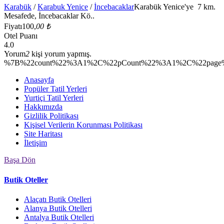
Karabük
/
Karabuk Yenice
/
İncebacaklar
Karabük Yenice'ye 7 km.
Mesafede, İncebacaklar Kö..
Fiyatı
100,
00 ₺
Otel Puanı
4.0
Yorum
2
kişi yorum yapmış.
%7B%22count%22%3A1%2C%22pCount%22%3A1%2C%22page%2
Anasayfa
Popüler Tatil Yerleri
Yurtiçi Tatil Yerleri
Hakkımızda
Gizlilik Politikası
Kişisel Verilerin Korunması Politikası
Site Haritası
İletişim
Başa Dön
Butik Oteller
Alaçatı Butik Otelleri
Alanya Butik Otelleri
Antalya Butik Otelleri