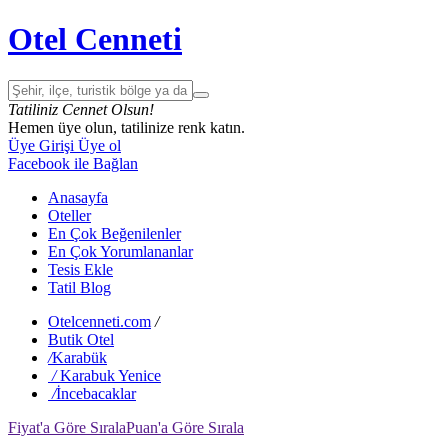
Otel Cenneti
Tatiliniz Cennet Olsun!
Hemen üye olun, tatilinize renk katın.
Üye Girişi
Üye ol
Facebook ile Bağlan
Anasayfa
Oteller
En Çok Beğenilenler
En Çok Yorumlananlar
Tesis Ekle
Tatil Blog
Otelcenneti.com
/
Butik Otel
/
Karabük
/
Karabuk Yenice
/
İncebacaklar
Fiyat'a Göre Sırala
Puan'a Göre Sırala