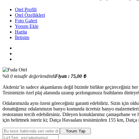
Otel Profili
Otel Özellikleri
Foto Galeri
Yorum Ekle
Harita
İletişim
%0
0 misafir değerlendirdi
Fiyatı : 75,00 ₺
Akdeniz’in sadece akşamlarını değil bizimle birlikte geçireceğiniz he
Tesisimizin özel plaj alanında uzanıp şezlongunuza fısıltılarını dinleye
Odalarımızda aynı özeni göreceğiniz garanti edebiliriz. Sizin için old
donattığımız odalarımızın banyo kısmında ücretsiz banyo malzemeleri 
restoranını tercih edebilirsiniz. Dileyen konuklarımız çamaşırhane ve h
için belirtmek isteriz ki; Datça Havaalanı tesisimizden 155 km, Datça 
Yorum Yap