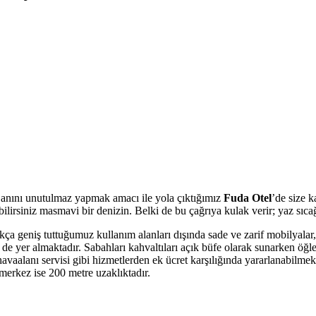
r anını unutulmaz yapmak amacı ile yola çıktığımız
Fuda Otel
’de size k
bilirsiniz masmavi bir denizin. Belki de bu çağrıya kulak verir; yaz sıca
ukça geniş tuttuğumuz kullanım alanları dışında sade ve zarif mobilyalar
de yer almaktadır. Sabahları kahvaltıları açık büfe olarak sunarken öğl
avaalanı servisi gibi hizmetlerden ek ücret karşılığında yararlanabilmek
merkez ise 200 metre uzaklıktadır.