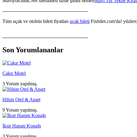
Maviyolculuk.Net sitesinden sizde şimdi hemen
Mavi Tur Tekne Kira
--------------------------------------------------------
Tüm uçak ve otobüs bileti fiyatları
uçak bileti
Fixbilet.com'da! yüzlerce
--------------------------------------------------------
Son Yorumlananlar
Çakır Motel
3 Yorum yapılmış.
Hilsin Otel & Apart
9 Yorum yapılmış.
İksir Hanım Konağı
3 Yorum yapılmış.