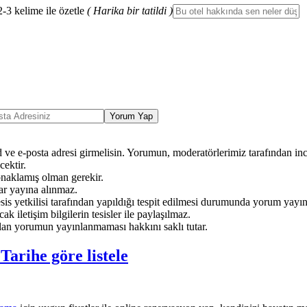
2-3 kelime ile özetle
( Harika bir tatildi )
Yorum Yap
ve e-posta adresi girmelisin. Yorumun, moderatörlerimiz tarafından ince
ektir.
onaklamış olman gerekir.
ar yayına alınmaz.
sis yetkilisi tarafından yapıldığı tespit edilmesi durumunda yorum yayı
ak iletişim bilgilerin tesisler ile paylaşılmaz.
an yorumun yayınlanmaması hakkını saklı tutar.
e
Tarihe göre listele