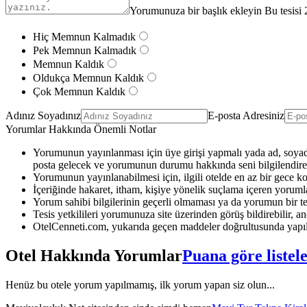
Yorumunuza bir başlık ekleyin Bu tesisi 
Hiç Memnun Kalmadık
Pek Memnun Kalmadık
Memnun Kaldık
Oldukça Memnun Kaldık
Çok Memnun Kaldık
Adınız Soyadınız
E-posta Adresiniz
Yorumlar Hakkında Önemli Notlar
Yorumunun yayınlanması için üye girişi yapmalı yada ad, soyad 
posta gelecek ve yorumunun durumu hakkında seni bilgilendirec
Yorumunun yayınlanabilmesi için, ilgili otelde en az bir gece k
İçeriğinde hakaret, itham, kişiye yönelik suçlama içeren yoruml
Yorum sahibi bilgilerinin geçerli olmaması ya da yorumun bir te
Tesis yetkilileri yorumunuza site üzerinden görüş bildirebilir, anc
OtelCenneti.com, yukarıda geçen maddeler doğrultusunda yapıl
Otel Hakkında Yorumlar
Puana göre listel
Henüz bu otele yorum yapılmamış, ilk yorum yapan siz olun...