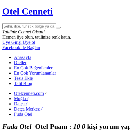
Otel Cenneti
Tatiliniz Cennet Olsun!
Hemen üye olun, tatilinize renk katın.
Üye Girişi
Üye ol
Facebook ile Bağlan
Anasayfa
Oteller
En Çok Beğenilenler
En Çok Yorumlananlar
Tesis Ekle
Tatil Blog
Otelcenneti.com
/
Muğla
/
Datça
/
Datça Merkez
/
Fuda Otel
Fuda Otel
Otel Puanı :
1
0
0
kişi yorum ya