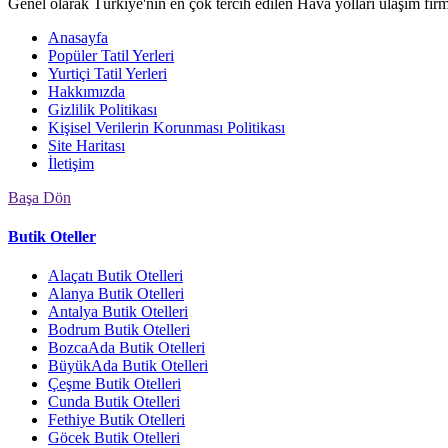
Genel olarak Türkiye'nin en çok tercih edilen Hava yolları ulaşım fir
Anasayfa
Popüler Tatil Yerleri
Yurtiçi Tatil Yerleri
Hakkımızda
Gizlilik Politikası
Kişisel Verilerin Korunması Politikası
Site Haritası
İletişim
Başa Dön
Butik Oteller
Alaçatı Butik Otelleri
Alanya Butik Otelleri
Antalya Butik Otelleri
Bodrum Butik Otelleri
BozcaAda Butik Otelleri
BüyükAda Butik Otelleri
Çeşme Butik Otelleri
Cunda Butik Otelleri
Fethiye Butik Otelleri
Göcek Butik Otelleri