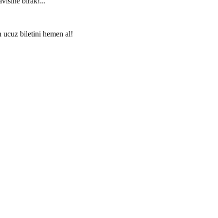
visine bırak!...
n ucuz biletini hemen al!