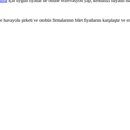
lama
için uygun fiyatlar ile online rezervasyon yap, kendinizi hayatın ma
 havayolu şirketi ve otobüs firmalarının bilet fiyatlarını karşılaştır ve e