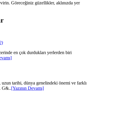
virin. Göreceğiniz güzellikler, aklınızda yer
ar
2)
rinde en çok durdukları yerlerden biri
evamı]
 uzun tarihi, dünya genelindeki önemi ve farklı
r. G&..
[Yazının Devamı]