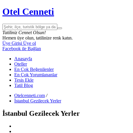
Otel Cenneti
Tatiliniz Cennet Olsun!
Hemen üye olun, tatilinize renk katın.
Üye Girişi
Üye ol
Facebook ile Bağlan
Anasayfa
Oteller
En Çok Beğenilenler
En Çok Yorumlananlar
Tesis Ekle
Tatil Blog
Otelcenneti.com
/
İstanbul Gezilecek Yerler
İstanbul Gezilecek Yerler