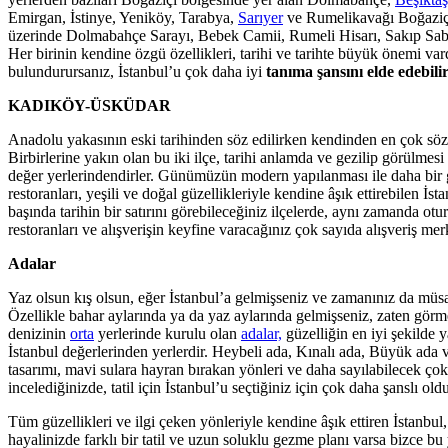
Emirgan, İstinye, Yeniköy, Tarabya,
Sarıyer
ve Rumelikavağı Boğaziçi'
üzerinde Dolmabahçe Sarayı, Bebek Camii, Rumeli Hisarı, Sakıp Sab
Her birinin kendine özgü özellikleri, tarihi ve tarihte büyük önemi var
bulundurursanız, İstanbul’u çok daha iyi
tanıma şansını elde edebilir
KADIKÖY-ÜSKÜDAR
Anadolu yakasının eski tarihinden söz edilirken kendinden en çok söz e
Birbirlerine yakın olan bu iki ilçe, tarihi anlamda ve gezilip görülme
değer yerlerindendirler. Günümüzün modern yapılanması ile daha bir güz
restoranları, yeşili ve doğal güzellikleriyle kendine âşık ettirebilen İs
başında tarihin bir satırını görebileceğiniz ilçelerde, aynı zamanda ot
restoranları ve alışverişin keyfine varacağınız çok sayıda alışveriş merke
Adalar
Yaz olsun kış olsun, eğer İstanbul’a gelmişseniz ve zamanınız da müs
Özellikle bahar aylarında ya da yaz aylarında gelmişseniz, zaten görm
denizinin
orta
yerlerinde kurulu olan
adalar,
güzelliğin en iyi şekilde 
İstanbul değerlerinden yerlerdir. Heybeli ada, Kınalı ada, Büyük ada
tasarımı, mavi sulara hayran bırakan yönleri ve daha sayılabilecek çok 
incelediğinizde, tatil için İstanbul’u seçtiğiniz için çok daha şanslı o
Tüm güzellikleri ve ilgi çeken yönleriyle kendine âşık ettiren İstanbul, 
hayalinizde farklı bir tatil ve uzun soluklu gezme planı varsa bizce b