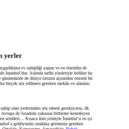
n yerler
uygarlıklara ev sahipliği yapan ve en önemlisi de
de İstanbul’dur. Aslında tarihi yönleriyle birlikte bu
yle günümüzde de dünya turizmi açısından önemli bir
e daha birçok söz edilmesi gereken mekân ve alanları.
sahip olan yerlerinden söz etmek gerekiyorsa, ilk
 Avrupa ile Anadolu yakasını birbirine kenetleyen
eden semtleri… Kısaca tüm yönüyle İstanbul’u en iyi
stanbul’a geldiyseniz mutlaka görmeniz gereken
,
Ortaköy, Kuruçeşme, Arnavutköy,
Bebek
,