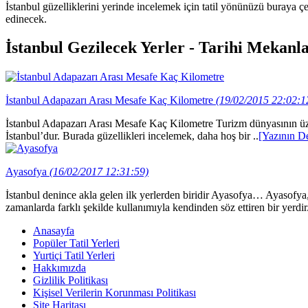
İstanbul güzelliklerini yerinde incelemek için tatil yönünüzü buraya çe
edinecek.
İstanbul Gezilecek Yerler - Tarihi Mekanl
İstanbul Adapazarı Arası Mesafe Kaç Kilometre
(19/02/2015 22:02:1
İstanbul Adapazarı Arası Mesafe Kaç Kilometre Turizm dünyasının üze
İstanbul’dur. Burada güzellikleri incelemek, daha hoş bir ..
[Yazının D
Ayasofya
(16/02/2017 12:31:59)
İstanbul denince akla gelen ilk yerlerden biridir Ayasofya… Ayasofya,
zamanlarda farklı şekilde kullanımıyla kendinden söz ettiren bir yerdi
Anasayfa
Popüler Tatil Yerleri
Yurtiçi Tatil Yerleri
Hakkımızda
Gizlilik Politikası
Kişisel Verilerin Korunması Politikası
Site Haritası