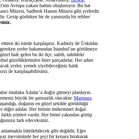
nin Avrupa yakası hattını oluşturuyor. Bu hat
ancı Müzesi, Sadberk Hanım Müzesi gibi yerlerdir.
dır. Gezip görürken bir de yanınızda bir rehber
siniz.
ttiren iki isimle karşılaşırız. Kadıköy ile Üsküdar.
si gereken yerler bakımından İstanbul’un görülmeye
el hale gelen bu iki ilçe, sahili, sahildeki
tanbul güzelliklerinden birer parçadırlar. Her adım
uracak yerler, yemek yiyebileceğiniz balık
zi ile karşılaşabilirsiniz.
aitse mutlaka Adalar’a doğru gitmeyi planlayın.
emeniz büyük bir şanssızlık olacaktır.
Marmara
yaşandığı, doğanın en güzel şekilde görüldüğü
 ve diğer adalar. Her birinin mükemmel doğal
farklı yönleri vardır. Her birini yakından görüp
lduğunuzu fark edeceksiniz.
anlatmakla bitirilebilecek gibi değildir. Eğer
u yaz mevsiminde her şeyi bir kenara bırakarak