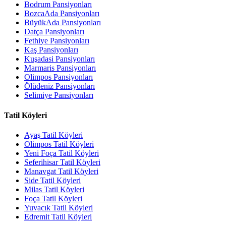
Bodrum Pansiyonları
BozcaAda Pansiyonları
BüyükAda Pansiyonları
Datça Pansiyonları
Fethiye Pansiyonları
Kaş Pansiyonları
Kuşadasi Pansiyonları
Marmaris Pansiyonları
Olimpos Pansiyonları
Ölüdeniz Pansiyonları
Selimiye Pansiyonları
Tatil Köyleri
Ayaş Tatil Köyleri
Olimpos Tatil Köyleri
Yeni Foça Tatil Köyleri
Seferihisar Tatil Köyleri
Manavgat Tatil Köyleri
Side Tatil Köyleri
Milas Tatil Köyleri
Foça Tatil Köyleri
Yuvacık Tatil Köyleri
Edremit Tatil Köyleri