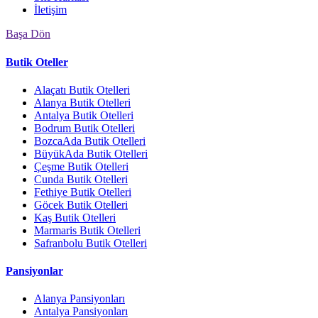
İletişim
Başa Dön
Butik Oteller
Alaçatı Butik Otelleri
Alanya Butik Otelleri
Antalya Butik Otelleri
Bodrum Butik Otelleri
BozcaAda Butik Otelleri
BüyükAda Butik Otelleri
Çeşme Butik Otelleri
Cunda Butik Otelleri
Fethiye Butik Otelleri
Göcek Butik Otelleri
Kaş Butik Otelleri
Marmaris Butik Otelleri
Safranbolu Butik Otelleri
Pansiyonlar
Alanya Pansiyonları
Antalya Pansiyonları