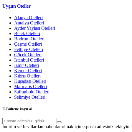
Uygun Oteller
Alanya Otelleri
Antalya Otelleri
Ayder Yaylası Otelleri
Belek Otelleri
Bodrum Otelleri
Çeşme Otelleri
Fethiye Otelleri
Göcek Otelleri
İstanbul Otelleri
İzmir Otelleri
Kemer Otelleri
Kıbrıs Otelleri
Kuşadası Otelleri
Marmaris Otelleri
Safranbolu Otelleri
Selimiye Otelleri
E-Bültene kayıt ol
İndirim ve fırsatlardan haberdar olmak için e-posta adresinizi ekleyin.