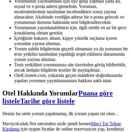
Yorumunun yayınlanması için üye girişi yapmalı yada ad,
soyad ve e-posta adresi girmelisin. Yorumun,
moderatörlerimiz tarafından incelendikten sonra yayına
alınacaktır. Akabinde verdiğin adrese bir e-posta gelecek ve
yorumunun durumu hakkında seni bilgilendirecektir.
Yorumunun yayınlanabilmesi için, ilgili otelde en az bir gece
konaklamış olman gerekir.
İçeriğinde hakaret, itham, kişiye yönelik suçlama içeren
yorumlar yayına alınmaz.
Yorum sahibi bilgilerinin geçerli olmaması ya da yorumun bir
tesis yetkilisi tarafından yapıldığı tespit edilmesi durumunda
yorum yayına alınmaz.
Tesis yetkilileri yorumunuza site üzerinden görüş bildirebilir,
ancak iletişim bilgilerin tesisler ile paylaşılmaz.
OtelCenneti.com, yukarıda geçen maddeler doğrultusunda
yapılan yorumun yayınlanmaması hakkını saklı tutar.
Otel Hakkında Yorumlar
Puana göre
listele
Tarihe göre listele
Henüz bu otele yorum yapılmamış, ilk yorum yapan siz olun...
Maviyolculuk.Net sitesinden sizde şimdi hemen
Mavi Tur Tekne
Kiralama
için uygun fiyatlar ile online rezervasyon yap, kendinizi