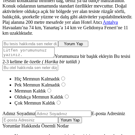
Tesisin konaklama birimleri dağ, deniz ya da bahçe manzaralıdır.
Konuk odalarının tamamında standart özellikler mevcuttur. Doğal
aktivitelere oldukça açık bir bölgede yer alan tesiste rüzgâr sörfü,
balıkçılık, şnorkelle yüzme ve dalış gibi aktiviteler yapılabilmektedir.
Plaj alanına 200 metre mesafede yer alan Hotel Atıcı
Antalya
Havaalanı’na 74 km, Yanartaş’a 14 km ve Gelidonya Feneri’ne 11
km uzaklıktadır.
Yorum Yap
Yorumunuza bir başlık ekleyin Bu tesisi
2-3 kelime ile özetle
( Harika bir tatildi )
Hiç Memnun Kalmadık
Pek Memnun Kalmadık
Memnun Kaldık
Oldukça Memnun Kaldık
Çok Memnun Kaldık
Adınız Soyadınız
E-posta Adresiniz
Yorum Yap
Yorumlar Hakkında Önemli Notlar