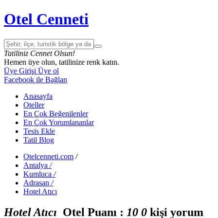
Otel Cenneti
Tatiliniz Cennet Olsun!
Hemen üye olun, tatilinize renk katın.
Üye Girişi
Üye ol
Facebook ile Bağlan
Anasayfa
Oteller
En Çok Beğenilenler
En Çok Yorumlananlar
Tesis Ekle
Tatil Blog
Otelcenneti.com
/
Antalya
/
Kumluca
/
Adrasan
/
Hotel Atıcı
Hotel Atıcı
Otel Puanı :
1
0
0
kişi yorum