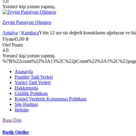
5.0
Yorum
1
kişi yorum yapmış.
Zeytin Pansiyon Olimpos
Antalya
/
Kumluca
Yılın 12 ayı siz değerli konuklarını ağırlayan ve hiz
Fiyatı
45,
00 ₺
Otel Puanı
4.0
Yorum
1
kişi yorum yapmış.
%7B%22count%22%3A13%2C%22pCount%22%3A1%2C%22page
Anasayfa
Popüler Tatil Yerleri
Yurtiçi Tatil Yerleri
Hakkımızda
Gizlilik Politikası
Kişisel Verilerin Korunması Politikası
Site Haritası
İletişim
Başa Dön
Butik Oteller