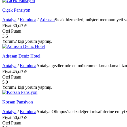
Çiçek Pansiyon
Antalya
/
Kumluca
/
Adrasan
Sıcak hizmetleri, müşteri memnuniyeti ve
Fiyatı
30,
00 ₺
Otel Puanı
3.5
Yorum
2
kişi yorum yapmış.
Adrasan Deniz Hotel
Antalya
/
Kumluca
Antalya gezilerinde en mükemmel konaklama hizmet
Fiyatı
45,
00 ₺
Otel Puanı
5.0
Yorum
1
kişi yorum yapmış.
Korsan Pansiyon
Antalya
/
Kumluca
Antalya Olimpos’ta siz değerli misafirlerine en iyi 
Fiyatı
50,
00 ₺
Otel Puanı