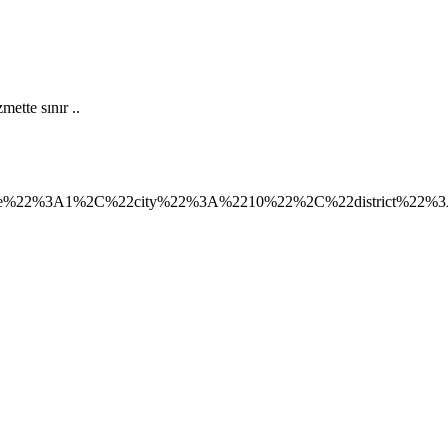
mette sınır ..
%22%3A1%2C%22city%22%3A%2210%22%2C%22district%22%3