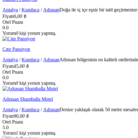
Antalya
/
Kumluca
/
Adrasan
Doğa ile iç içe eşsiz bir tatil geçirmenize 
Fiyatı
0,
00 ₺
Otel Puanı
0.0
Yorum
0
kişi yorum yapmış.
Çıtır Pansiyon
Antalya
/
Kumluca
/
Adrasan
Adrasan bölgesinin en kaliteli otellerind
Fiyatı
45,
00 ₺
Otel Puanı
0.0
Yorum
0
kişi yorum yapmış.
Adrasan Shamballa Motel
Antalya
/
Kumluca
/
Adrasan
Denize yaklaşık olarak 50 metre mesafe
Fiyatı
90,
00 ₺
Otel Puanı
5.0
Yorum
1
kişi yorum yapmış.