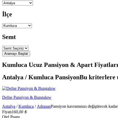
İlçe
Semt
Kumluca Ucuz Pansiyon & Apart Fiyatları 
Antalya / Kumluca Pansiyon
Bu kriterlere 
Defne Pansiyon & Bungalow
Antalya
/
Kumluca
/
Adrasan
Pansiyon kavramınızı değiştirecek kadar 
Fiyatı
160,
00 ₺
Otel Puanı