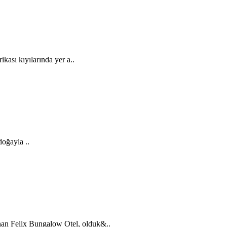
ası kıyılarında yer a..
doğayla ..
n Felix Bungalow Otel, olduk&..