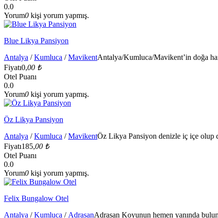
0.0
Yorum
0
kişi yorum yapmış.
Blue Likya Pansiyon
Antalya
/
Kumluca
/
Mavikent
Antalya/Kumluca/Mavikent’in doğa harik
Fiyatı
0,
00 ₺
Otel Puanı
0.0
Yorum
0
kişi yorum yapmış.
Öz Likya Pansiyon
Antalya
/
Kumluca
/
Mavikent
Öz Likya Pansiyon denizle iç içe olup 
Fiyatı
185,
00 ₺
Otel Puanı
0.0
Yorum
0
kişi yorum yapmış.
Felix Bungalow Otel
Antalya
/
Kumluca
/
Adrasan
Adrasan Koyunun hemen yanında buluna