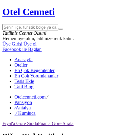
Otel Cenneti
Tatiliniz Cennet Olsun!
Hemen üye olun, tatilinize renk katın.
Üye Girişi
Üye ol
Facebook ile Bağlan
Anasayfa
Oteller
En Çok Beğenilenler
En Çok Yorumlananlar
Tesis Ekle
Tatil Blog
Otelcenneti.com
/
Pansiyon
/
Antalya
/
Kumluca
Fiyat'a Göre Sırala
Puan'a Göre Sırala