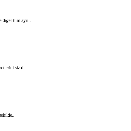
 diğer tüm ayrı..
lerini siz d..
şekilde..