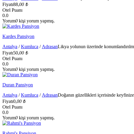
Fiyatı
88,
00 ₺
Otel Puanı
0.0
Yorum
0
kişi yorum yapmış.
Kardeş Pansiyon
Antalya
/
Kumluca
/
Adrasan
Likya yolunun üzerinde konumlandırılmı
Fiyatı
50,
00 ₺
Otel Puanı
0.0
Yorum
0
kişi yorum yapmış.
Duran Pansiyon
Antalya
/
Kumluca
/
Adrasan
Doğanın güzellikleri içerisinde keyfinize
Fiyatı
0,
00 ₺
Otel Puanı
0.0
Yorum
0
kişi yorum yapmış.
Rahmi's Pansiyon