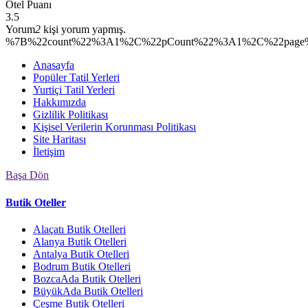
Otel Puanı
3.5
Yorum
2
kişi yorum yapmış.
%7B%22count%22%3A1%2C%22pCount%22%3A1%2C%22page%2
Anasayfa
Popüler Tatil Yerleri
Yurtiçi Tatil Yerleri
Hakkımızda
Gizlilik Politikası
Kişisel Verilerin Korunması Politikası
Site Haritası
İletişim
Başa Dön
Butik Oteller
Alaçatı Butik Otelleri
Alanya Butik Otelleri
Antalya Butik Otelleri
Bodrum Butik Otelleri
BozcaAda Butik Otelleri
BüyükAda Butik Otelleri
Çeşme Butik Otelleri