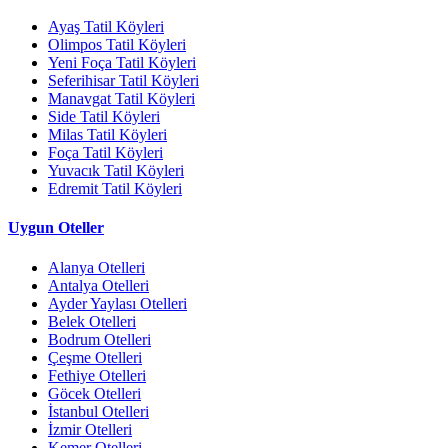
Ayaş Tatil Köyleri
Olimpos Tatil Köyleri
Yeni Foça Tatil Köyleri
Seferihisar Tatil Köyleri
Manavgat Tatil Köyleri
Side Tatil Köyleri
Milas Tatil Köyleri
Foça Tatil Köyleri
Yuvacık Tatil Köyleri
Edremit Tatil Köyleri
Uygun Oteller
Alanya Otelleri
Antalya Otelleri
Ayder Yaylası Otelleri
Belek Otelleri
Bodrum Otelleri
Çeşme Otelleri
Fethiye Otelleri
Göcek Otelleri
İstanbul Otelleri
İzmir Otelleri
Kemer Otelleri