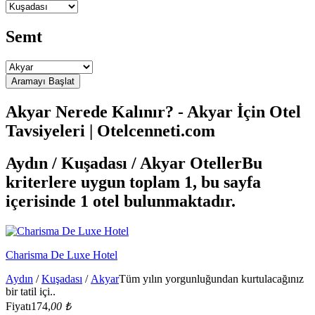
Semt
Akyar Nerede Kalınır? - Akyar İçin Otel
Tavsiyeleri | Otelcenneti.com
Aydın / Kuşadası / Akyar Oteller
Bu
kriterlere uygun toplam 1, bu sayfa
içerisinde 1 otel bulunmaktadır.
Charisma De Luxe Hotel
Aydın
/
Kuşadası
/
Akyar
Tüm yılın yorgunluğundan kurtulacağınız
bir tatil içi..
Fiyatı
174,
00 ₺