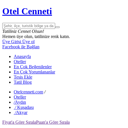
Otel Cenneti
Tatiliniz Cennet Olsun!
Hemen üye olun, tatilinize renk katın.
Üye Girişi
Üye ol
Facebook ile Bağlan
Anasayfa
Oteller
En Çok Beğenilenler
En Çok Yorumlananlar
Tesis Ekle
Tatil Blog
Otelcenneti.com
/
Oteller
/
Aydın
/
Kuşadası
/
Akyar
Fiyat'a Göre Sırala
Puan'a Göre Sırala