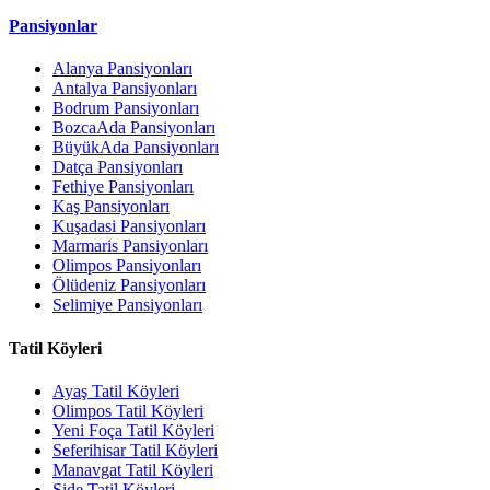
Pansiyonlar
Alanya Pansiyonları
Antalya Pansiyonları
Bodrum Pansiyonları
BozcaAda Pansiyonları
BüyükAda Pansiyonları
Datça Pansiyonları
Fethiye Pansiyonları
Kaş Pansiyonları
Kuşadasi Pansiyonları
Marmaris Pansiyonları
Olimpos Pansiyonları
Ölüdeniz Pansiyonları
Selimiye Pansiyonları
Tatil Köyleri
Ayaş Tatil Köyleri
Olimpos Tatil Köyleri
Yeni Foça Tatil Köyleri
Seferihisar Tatil Köyleri
Manavgat Tatil Köyleri
Side Tatil Köyleri