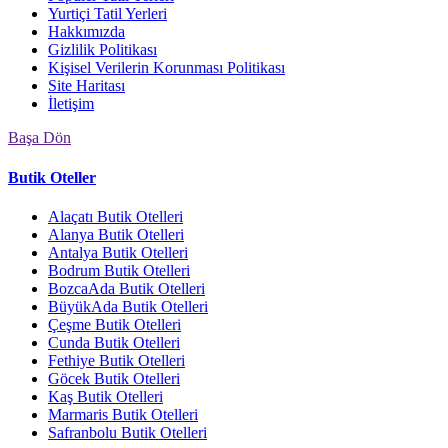
Yurtiçi Tatil Yerleri
Hakkımızda
Gizlilik Politikası
Kişisel Verilerin Korunması Politikası
Site Haritası
İletişim
Başa Dön
Butik Oteller
Alaçatı Butik Otelleri
Alanya Butik Otelleri
Antalya Butik Otelleri
Bodrum Butik Otelleri
BozcaAda Butik Otelleri
BüyükAda Butik Otelleri
Çeşme Butik Otelleri
Cunda Butik Otelleri
Fethiye Butik Otelleri
Göcek Butik Otelleri
Kaş Butik Otelleri
Marmaris Butik Otelleri
Safranbolu Butik Otelleri