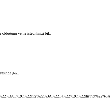
ne olduğunu ve ne istediğinizi bil..
rasında g&..
2%3A1%2C%22city%22%3A%2214%22%2C%22district%22%3A%