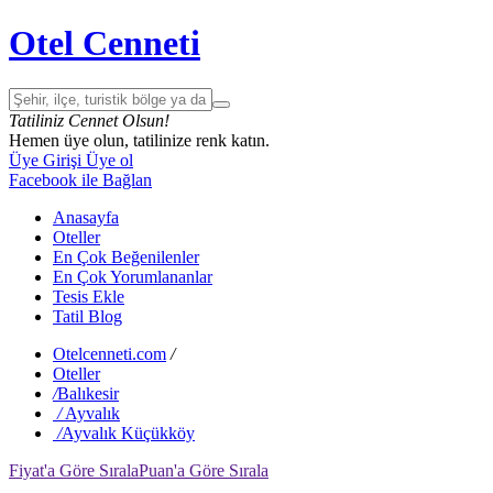
Otel Cenneti
Tatiliniz Cennet Olsun!
Hemen üye olun, tatilinize renk katın.
Üye Girişi
Üye ol
Facebook ile Bağlan
Anasayfa
Oteller
En Çok Beğenilenler
En Çok Yorumlananlar
Tesis Ekle
Tatil Blog
Otelcenneti.com
/
Oteller
/
Balıkesir
/
Ayvalık
/
Ayvalık Küçükköy
Fiyat'a Göre Sırala
Puan'a Göre Sırala