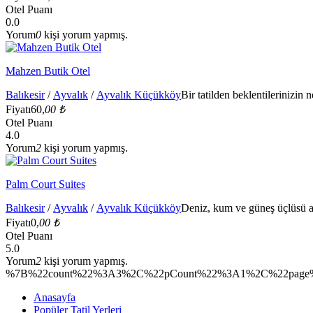
Otel Puanı
0.0
Yorum
0
kişi yorum yapmış.
Mahzen Butik Otel
Balıkesir
/
Ayvalık
/
Ayvalık Küçükköy
Bir tatilden beklentilerinizin 
Fiyatı
60,
00 ₺
Otel Puanı
4.0
Yorum
2
kişi yorum yapmış.
Palm Court Suites
Balıkesir
/
Ayvalık
/
Ayvalık Küçükköy
Deniz, kum ve güneş üçlüsü a
Fiyatı
0,
00 ₺
Otel Puanı
5.0
Yorum
2
kişi yorum yapmış.
%7B%22count%22%3A3%2C%22pCount%22%3A1%2C%22page%2
Anasayfa
Popüler Tatil Yerleri