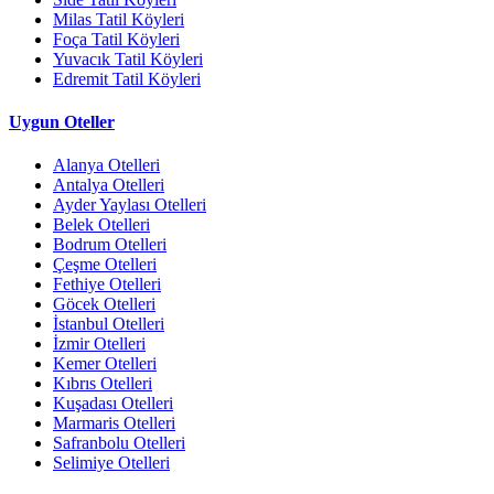
Milas Tatil Köyleri
Foça Tatil Köyleri
Yuvacık Tatil Köyleri
Edremit Tatil Köyleri
Uygun Oteller
Alanya Otelleri
Antalya Otelleri
Ayder Yaylası Otelleri
Belek Otelleri
Bodrum Otelleri
Çeşme Otelleri
Fethiye Otelleri
Göcek Otelleri
İstanbul Otelleri
İzmir Otelleri
Kemer Otelleri
Kıbrıs Otelleri
Kuşadası Otelleri
Marmaris Otelleri
Safranbolu Otelleri
Selimiye Otelleri