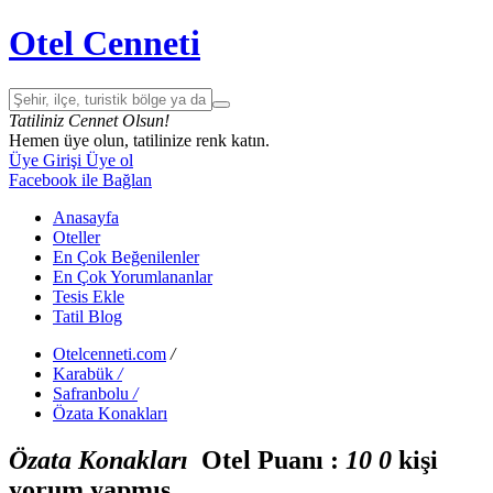
Otel Cenneti
Tatiliniz Cennet Olsun!
Hemen üye olun, tatilinize renk katın.
Üye Girişi
Üye ol
Facebook ile Bağlan
Anasayfa
Oteller
En Çok Beğenilenler
En Çok Yorumlananlar
Tesis Ekle
Tatil Blog
Otelcenneti.com
/
Karabük
/
Safranbolu
/
Özata Konakları
Özata Konakları
Otel Puanı :
1
0
0
kişi
yorum yapmış.