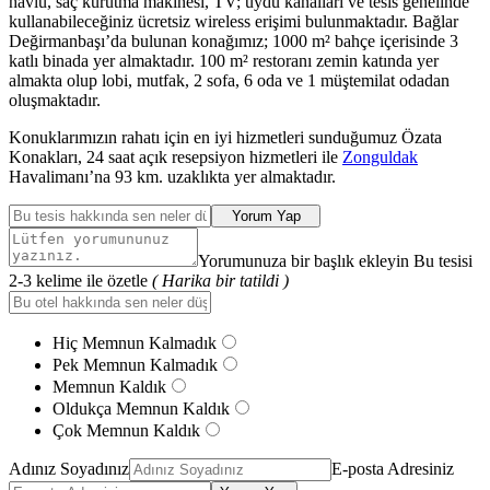
havlu, saç kurutma makinesi, TV; uydu kanalları ve tesis genelinde
kullanabileceğiniz ücretsiz wireless erişimi bulunmaktadır. Bağlar
Değirmanbaşı’da bulunan konağımız; 1000 m² bahçe içerisinde 3
katlı binada yer almaktadır. 100 m² restoranı zemin katında yer
almakta olup lobi, mutfak, 2 sofa, 6 oda ve 1 müştemilat odadan
oluşmaktadır.
Konuklarımızın rahatı için en iyi hizmetleri sunduğumuz Özata
Konakları, 24 saat açık resepsiyon hizmetleri ile
Zonguldak
Havalimanı’na 93 km. uzaklıkta yer almaktadır.
Yorum Yap
Yorumunuza bir başlık ekleyin Bu tesisi
2-3 kelime ile özetle
( Harika bir tatildi )
Hiç Memnun Kalmadık
Pek Memnun Kalmadık
Memnun Kaldık
Oldukça Memnun Kaldık
Çok Memnun Kaldık
Adınız Soyadınız
E-posta Adresiniz