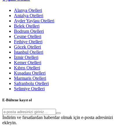
Alanya Otelleri
Antalya Otelleri
Ayder Yaylası Otelleri
Belek Otelleri
Bodrum Otelleri
Çeşme Otelleri
Fethiye Otelleri
Göcek Otelleri
İstanbul Otelleri
İzmir Otelleri
Kemer Otelleri
Kıbrıs Otelleri
Kuşadası Otelleri
Marmaris Otelleri
Safranbolu Otelleri
Selimiye Otelleri
E-Bültene kayıt ol
İndirim ve fırsatlardan haberdar olmak için e-posta adresinizi
ekleyin.