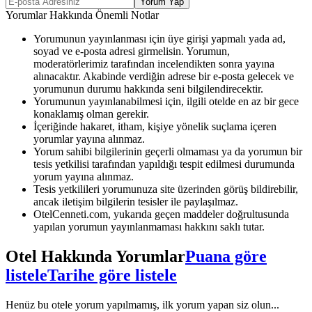
Yorum Yap
Yorumlar Hakkında Önemli Notlar
Yorumunun yayınlanması için üye girişi yapmalı yada ad,
soyad ve e-posta adresi girmelisin. Yorumun,
moderatörlerimiz tarafından incelendikten sonra yayına
alınacaktır. Akabinde verdiğin adrese bir e-posta gelecek ve
yorumunun durumu hakkında seni bilgilendirecektir.
Yorumunun yayınlanabilmesi için, ilgili otelde en az bir gece
konaklamış olman gerekir.
İçeriğinde hakaret, itham, kişiye yönelik suçlama içeren
yorumlar yayına alınmaz.
Yorum sahibi bilgilerinin geçerli olmaması ya da yorumun bir
tesis yetkilisi tarafından yapıldığı tespit edilmesi durumunda
yorum yayına alınmaz.
Tesis yetkilileri yorumunuza site üzerinden görüş bildirebilir,
ancak iletişim bilgilerin tesisler ile paylaşılmaz.
OtelCenneti.com, yukarıda geçen maddeler doğrultusunda
yapılan yorumun yayınlanmaması hakkını saklı tutar.
Otel Hakkında Yorumlar
Puana göre
listele
Tarihe göre listele
Henüz bu otele yorum yapılmamış, ilk yorum yapan siz olun...