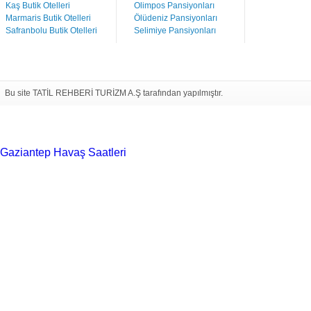
Kaş Butik Otelleri
Olimpos Pansiyonları
Marmaris Butik Otelleri
Ölüdeniz Pansiyonları
Safranbolu Butik Otelleri
Selimiye Pansiyonları
Bu site TATİL REHBERİ TURİZM A.Ş tarafından yapılmıştır.
Gaziantep Havaş Saatleri
Haartransplantatie Tilburg &
Turkije
Haartransplantatie Heerlen & Turkije
Haartransplantatie
Nijmegen & Turkije
Haartransplantatie Arnhem &
Turkije
Haartransplantatie Amersfoort &
Turkije
Haartransplantatie Zoetermeer &
Turkije
Haartransplantatie Zwolle & Turkije
Haartransplantatie
Maastricht & Turkije
Haartransplantatie Emmen &
Turkije
Haartransplantatie Ede & Turkije