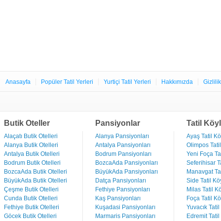
Anasayfa
Popüler Tatil Yerleri
Yurtiçi Tatil Yerleri
Hakkımızda
Gizlili
Butik Oteller
Pansiyonlar
Tatil Köyl
Alaçatı Butik Otelleri
Alanya Pansiyonları
Ayaş Tatil Kö
Alanya Butik Otelleri
Antalya Pansiyonları
Olimpos Tatil
Antalya Butik Otelleri
Bodrum Pansiyonları
Yeni Foça Tat
Bodrum Butik Otelleri
BozcaAda Pansiyonları
Seferihisar Ta
BozcaAda Butik Otelleri
BüyükAda Pansiyonları
Manavgat Tat
BüyükAda Butik Otelleri
Datça Pansiyonları
Side Tatil Kö
Çeşme Butik Otelleri
Fethiye Pansiyonları
Milas Tatil Kö
Cunda Butik Otelleri
Kaş Pansiyonları
Foça Tatil Kö
Fethiye Butik Otelleri
Kuşadasi Pansiyonları
Yuvacık Tatil
Göcek Butik Otelleri
Marmaris Pansiyonları
Edremit Tatil