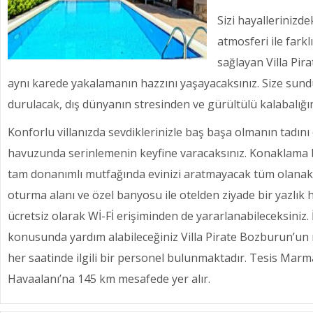
Sizi hayallerinizde
atmosferi ile farkl
sağlayan Villa Pir
aynı karede yakalamanın hazzını yaşayacaksınız. Size sundu
durulacak, dış dünyanın stresinden ve gürültülü kalabalığı
Konforlu villanızda sevdiklerinizle baş başa olmanın tadını
havuzunda serinlemenin keyfine varacaksınız. Konaklama bi
tam donanımlı mutfağında evinizi aratmayacak tüm olanakları
oturma alanı ve özel banyosu ile otelden ziyade bir yazlık
ücretsiz olarak Wİ-Fİ erişiminden de yararlanabileceksiniz. 
konusunda yardım alabileceğiniz Villa Pirate Bozburun’u
her saatinde ilgili bir personel bulunmaktadır. Tesis Marm
Havaalanı’na 145 km mesafede yer alır.