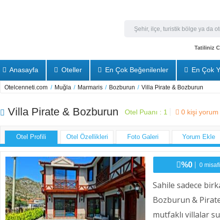
Tatiliniz
Anasayfa
Oteller
En Çok Beğenilenler
En Çok Y
Otelcenneti.com
/
Muğla
/
Marmaris
/
Bozburun
/
Villa Pirate & Bozburun
Villa Pirate & Bozburun
Otel Puanı :
1
0
kişi yorum
Otel Profili
Otel Özellikleri
Foto Galeri
Yorum Ekle
%0
0 misafi
Sahile sadece birk
Bozburun & Pirate,
mutfaklı villalar 