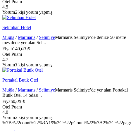
Otel Puanı
4.5
Yorum
2
kişi yorum yapmış.
Selimhan Hotel
Muğla
/
Marmaris
/
Selimiye
Marmaris Selimiye’de denize 50 metre
mesafede yer alan Seli..
Fiyatı
140,
00 ₺
Otel Puanı
4.7
Yorum
3
kişi yorum yapmış.
Portakal Butik Otel
Muğla
/
Marmaris
/
Selimiye
Marmaris Selimiye’de yer alan Portakal
Butik Otel 14 odası ..
Fiyatı
0,
00 ₺
Otel Puanı
4.0
Yorum
2
kişi yorum yapmış.
%7B%22count%22%3A19%2C%22pCount%22%3A2%2C%22page