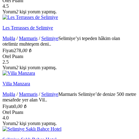
Otel Puanı
4.5
Yorum
2
kişi yorum yapmış.
Les Terrasses de Selimiye
Muğla
/
Marmaris
/
Selimiye
Selimiye’yi tepeden hâkim olan
otelimiz muhteşem deni..
Fiyatı
278,
00 ₺
Otel Puanı
2.5
Yorum
2
kişi yorum yapmış.
Villa Manzara
Muğla
/
Marmaris
/
Selimiye
Marmaris Selimiye’de denize 500 metre
mesafede yer alan Vil..
Fiyatı
0,
00 ₺
Otel Puanı
4.0
Yorum
2
kişi yorum yapmış.