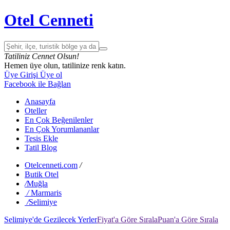
Otel Cenneti
Tatiliniz Cennet Olsun!
Hemen üye olun, tatilinize renk katın.
Üye Girişi
Üye ol
Facebook ile Bağlan
Anasayfa
Oteller
En Çok Beğenilenler
En Çok Yorumlananlar
Tesis Ekle
Tatil Blog
Otelcenneti.com
/
Butik Otel
/
Muğla
/
Marmaris
/
Selimiye
Selimiye'de Gezilecek Yerler
Fiyat'a Göre Sırala
Puan'a Göre Sırala