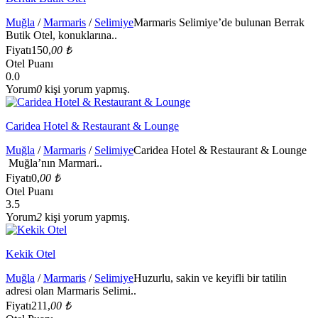
Muğla
/
Marmaris
/
Selimiye
Marmaris Selimiye’de bulunan Berrak
Butik Otel, konuklarına..
Fiyatı
150,
00 ₺
Otel Puanı
0.0
Yorum
0
kişi yorum yapmış.
Caridea Hotel & Restaurant & Lounge
Muğla
/
Marmaris
/
Selimiye
Caridea Hotel & Restaurant & Lounge
Muğla’nın Marmari..
Fiyatı
0,
00 ₺
Otel Puanı
3.5
Yorum
2
kişi yorum yapmış.
Kekik Otel
Muğla
/
Marmaris
/
Selimiye
Huzurlu, sakin ve keyifli bir tatilin
adresi olan Marmaris Selimi..
Fiyatı
211,
00 ₺