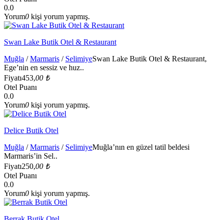
0.0
Yorum
0
kişi yorum yapmış.
Swan Lake Butik Otel & Restaurant
Muğla
/
Marmaris
/
Selimiye
Swan Lake Butik Otel & Restaurant,
Ege’nin en sessiz ve huz..
Fiyatı
453,
00 ₺
Otel Puanı
0.0
Yorum
0
kişi yorum yapmış.
Delice Butik Otel
Muğla
/
Marmaris
/
Selimiye
Muğla’nın en güzel tatil beldesi
Marmaris’in Sel..
Fiyatı
250,
00 ₺
Otel Puanı
0.0
Yorum
0
kişi yorum yapmış.
Berrak Butik Otel