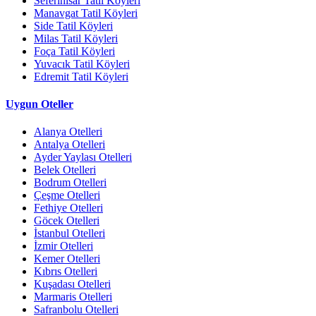
Seferihisar Tatil Köyleri
Manavgat Tatil Köyleri
Side Tatil Köyleri
Milas Tatil Köyleri
Foça Tatil Köyleri
Yuvacık Tatil Köyleri
Edremit Tatil Köyleri
Uygun Oteller
Alanya Otelleri
Antalya Otelleri
Ayder Yaylası Otelleri
Belek Otelleri
Bodrum Otelleri
Çeşme Otelleri
Fethiye Otelleri
Göcek Otelleri
İstanbul Otelleri
İzmir Otelleri
Kemer Otelleri
Kıbrıs Otelleri
Kuşadası Otelleri
Marmaris Otelleri
Safranbolu Otelleri