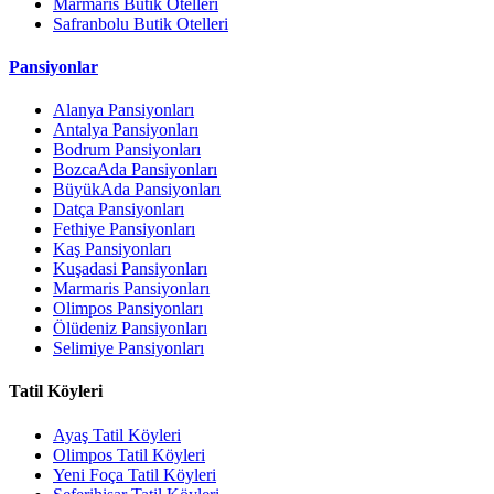
Marmaris Butik Otelleri
Safranbolu Butik Otelleri
Pansiyonlar
Alanya Pansiyonları
Antalya Pansiyonları
Bodrum Pansiyonları
BozcaAda Pansiyonları
BüyükAda Pansiyonları
Datça Pansiyonları
Fethiye Pansiyonları
Kaş Pansiyonları
Kuşadasi Pansiyonları
Marmaris Pansiyonları
Olimpos Pansiyonları
Ölüdeniz Pansiyonları
Selimiye Pansiyonları
Tatil Köyleri
Ayaş Tatil Köyleri
Olimpos Tatil Köyleri
Yeni Foça Tatil Köyleri