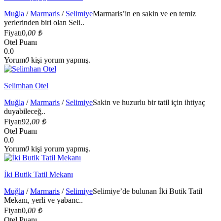
Muğla
/
Marmaris
/
Selimiye
Marmaris’in en sakin ve en temiz
yerlerinden biri olan Seli..
Fiyatı
0,
00 ₺
Otel Puanı
0.0
Yorum
0
kişi yorum yapmış.
Selimhan Otel
Muğla
/
Marmaris
/
Selimiye
Sakin ve huzurlu bir tatil için ihtiyaç
duyabileceğ..
Fiyatı
92,
00 ₺
Otel Puanı
0.0
Yorum
0
kişi yorum yapmış.
İki Butik Tatil Mekanı
Muğla
/
Marmaris
/
Selimiye
Selimiye’de bulunan İki Butik Tatil
Mekanı, yerli ve yabanc..
Fiyatı
0,
00 ₺
Otel Puanı