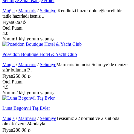
Selimiye Saklı Bahçe Hotel
Muğla
/
Marmaris
/
Selimiye
Kendinizi huzur dolu eğlenceli bir
tatile hazırladı iseniz ..
Fiyatı
0,
00 ₺
Otel Puanı
4.0
Yorum
1
kişi yorum yapmış.
Poseidon Boutique Hotel & Yacht Club
Muğla
/
Marmaris
/
Selimiye
Marmaris’in incisi Selimiye’de denize
sıfır bulunan P..
Fiyatı
250,
00 ₺
Otel Puanı
4.5
Yorum
2
kişi yorum yapmış.
Luna Begonvil Taş Evler
Muğla
/
Marmaris
/
Selimiye
Tesisimiz 22 normal ve 2 süit oda
olmak üzere 24 odayla..
Fiyatı
280,
00 ₺