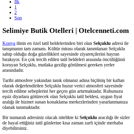
İlk
1
2
Son
Selimiye Butik Otelleri | Otelcenneti.com
Konya
ilinin en özel tatil beldelerinden biri olan
Selçuklu
adresi ile
tanışmanın tam zamanı. Kültür mirası olarak tanımlanan Selçuklu
sahip olduğu doğa güzellikleri sayesinde ziyaretçilerini hayran
bırakıyor. En çok tercih edilen tatil beldeleri arasında öncülüğünü
koruyan Selçuklu, mutlaka gezilip görülmesi gereken yerler
arasındadır.
Tarihi atmosfere yakından tanık olmanız adına biçilmiş bir kaftan
olarak değerlendirilen Selçuklu huzur verici atmosferi sayesinde
tercih edilme sebeplerini her geçen gün artırmaktadır. Ruhunuzu
eşsiz diyarlara götürecek olan Selçuklu tatil beldesi, uygun fiyat
aralığı ile hizmet sunan konaklama merkezlerinden yararlanmanıza
olanak tanımaktadır.
Bir numaralı adresiniz olacak nitelikte ki
Selçuklu
aracılığı ile sizler
de hayal ettiğiniz tatil günlerine kısa zaman zarfı içinde merhaba
diyebilirsiniz.