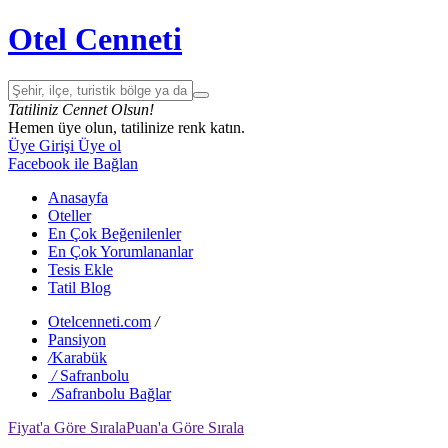
Otel Cenneti
Tatiliniz Cennet Olsun!
Hemen üye olun, tatilinize renk katın.
Üye Girişi
Üye ol
Facebook ile Bağlan
Anasayfa
Oteller
En Çok Beğenilenler
En Çok Yorumlananlar
Tesis Ekle
Tatil Blog
Otelcenneti.com
/
Pansiyon
/
Karabük
/
Safranbolu
/
Safranbolu Bağlar
Fiyat'a Göre Sırala
Puan'a Göre Sırala