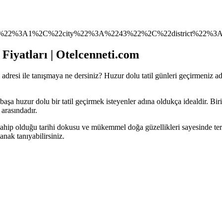
22%3A1%2C%22city%22%3A%2243%22%2C%22district%22%3A
Fiyatları | Otelcenneti.com
adresi ile tanışmaya ne dersiniz? Huzur dolu tatil günleri geçirmeniz a
başa huzur dolu bir tatil geçirmek isteyenler adına oldukça idealdir. Biri
arasındadır.
sahip olduğu tarihi dokusu ve mükemmel doğa güzellikleri sayesinde terc
anak tanıyabilirsiniz.