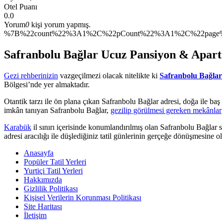
Otel Puanı
0.0
Yorum
0
kişi yorum yapmış.
%7B%22count%22%3A1%2C%22pCount%22%3A1%2C%22page%
Safranbolu Bağlar Ucuz Pansiyon & Apart 
Gezi rehberinizin
vazgeçilmezi olacak nitelikte ki
Safranbolu
Bağlar
Bölgesi’nde yer almaktadır.
Otantik tarzı ile ön plana çıkan Safranbolu Bağlar adresi, doğa ile baş 
imkân tanıyan Safranbolu Bağlar,
gezilip görülmesi gereken mekânlar
Karabük
il sınırı içerisinde konumlandırılmış olan Safranbolu Bağlar 
adresi aracılığı ile düşlediğiniz tatil günlerinin gerçeğe dönüşmesine ol
Anasayfa
Popüler Tatil Yerleri
Yurtiçi Tatil Yerleri
Hakkımızda
Gizlilik Politikası
Kişisel Verilerin Korunması Politikası
Site Haritası
İletişim