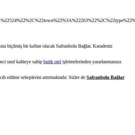
%22524%22%2C%22town%22%3A%22263%22%2C%22type%22%3A
dına biçilmiş bir kaftan olacak Safranbolu Bağlar, Karadeniz
nci sınıf kaliteye sahip
butik otel
işletmelerinden yararlanmanıza
ih edilme sebeplerini artırmaktadır. Sizler de
Safranbolu Bağlar