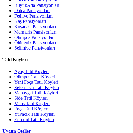
BüyükAda Pansiyonları
Datça Pansiyonları
Fethiye Pansiyonları
Kaş Pansiyonları
Kuşadasi Pansiyonları
Marmaris Pansiyonları
Olimpos Pansiyonları
Ölüdeniz Pansiyonları
Selimiye Pansiyonları
Tatil Köyleri
Ayaş Tatil Köyleri
Olimpos Tatil Köyleri
Yeni Foça Tatil Köyleri
Seferihisar Tatil Köyleri
Manavgat Tatil Köyleri
Side Tatil Köyleri
Milas Tatil Köyleri
Foça Tatil Köyleri
Yuvacık Tatil Köyleri
Edremit Tatil Köyleri
Uygun Oteller