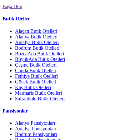
Başa Dön
Butik Oteller
Alaçatı Butik Otelleri
Alanya Butik Otelleri
Antalya Butik Otelleri
Bodrum Butik Otelleri
BozcaAda Butik Otelleri
BüyükAda Butik Otelleri
Çeşme Butik Otelleri
Cunda Butik Otelleri
Fethiye Butik Otelleri
Göcek Butik Otelleri
Kaş Butik Otelleri
Marmaris Butik Otelleri
Safranbolu Butik Otelleri
Pansiyonlar
Alanya Pansiyonları
Antalya Pansiyonları
Bodrum Pansiyonları
BozcaAda Pansiyonları