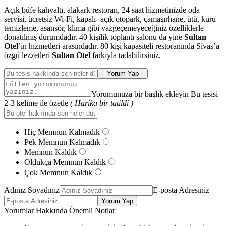
Açık büfe kahvaltı, alakark restoran, 24 saat hizmetinizde oda
servisi, ücretsiz Wi-Fi, kapalı- açık otopark, çamaşırhane, ütü, kuru
temizleme, asansör, klima gibi vazgeçemeyeceğiniz özelliklerle
donatılmış durumdadır. 40 kişilik toplantı salonu da yine
Sultan
Otel
’in hizmetleri arasındadır. 80 kişi kapasiteli restoranında Sivas’a
özgü lezzetleri
Sultan Otel
farkıyla tadabilirsiniz.
Yorum Yap
Yorumunuza bir başlık ekleyin Bu tesisi
2-3 kelime ile özetle
( Harika bir tatildi )
Hiç Memnun Kalmadık
Pek Memnun Kalmadık
Memnun Kaldık
Oldukça Memnun Kaldık
Çok Memnun Kaldık
Adınız Soyadınız
E-posta Adresiniz
Yorum Yap
Yorumlar Hakkında Önemli Notlar