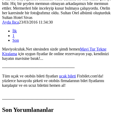
bilir. Hiç bir şeyden memnun olmayan arkadaşımızı bile memnun
ettiler. Mermerleri bile inceleyip kusur bulmaya çalışıyordu. Otelin
her karesinde bir fotoğrafımız oldu. Sultan Otel albümü oluşturduk
Sultan Hotel Sivas
Ayda Ilıca
23/03/2016 11:34:30
İlk
1
Son
Maviyolculuk.Net sitesinden sizde şimdi hemen
Mavi Tur Tekne
Kiralama
için uygun fiyatlar ile online rezervasyon yap, kendinizi
hayatın mavisine bırak!...
--------------------------------------------------------
Tüm uçak ve otobüs bileti fiyatları
uçak bileti
Fixbilet.com'da!
yüzlerce havayolu şirketi ve otobüs firmalarının bilet fiyatlarını
karşılaştır ve en ucuz biletini hemen al!
--------------------------------------------------------
Son Yorumlananlar