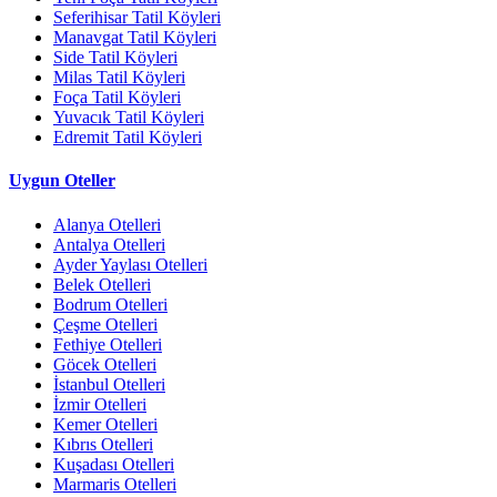
Seferihisar Tatil Köyleri
Manavgat Tatil Köyleri
Side Tatil Köyleri
Milas Tatil Köyleri
Foça Tatil Köyleri
Yuvacık Tatil Köyleri
Edremit Tatil Köyleri
Uygun Oteller
Alanya Otelleri
Antalya Otelleri
Ayder Yaylası Otelleri
Belek Otelleri
Bodrum Otelleri
Çeşme Otelleri
Fethiye Otelleri
Göcek Otelleri
İstanbul Otelleri
İzmir Otelleri
Kemer Otelleri
Kıbrıs Otelleri
Kuşadası Otelleri
Marmaris Otelleri