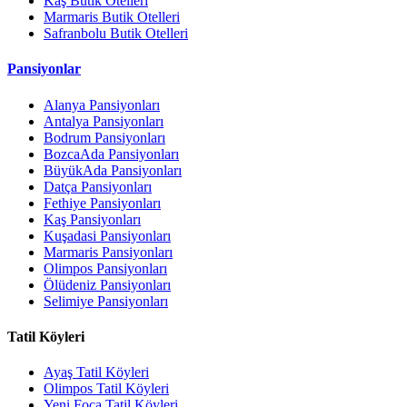
Kaş Butik Otelleri
Marmaris Butik Otelleri
Safranbolu Butik Otelleri
Pansiyonlar
Alanya Pansiyonları
Antalya Pansiyonları
Bodrum Pansiyonları
BozcaAda Pansiyonları
BüyükAda Pansiyonları
Datça Pansiyonları
Fethiye Pansiyonları
Kaş Pansiyonları
Kuşadasi Pansiyonları
Marmaris Pansiyonları
Olimpos Pansiyonları
Ölüdeniz Pansiyonları
Selimiye Pansiyonları
Tatil Köyleri
Ayaş Tatil Köyleri
Olimpos Tatil Köyleri
Yeni Foça Tatil Köyleri