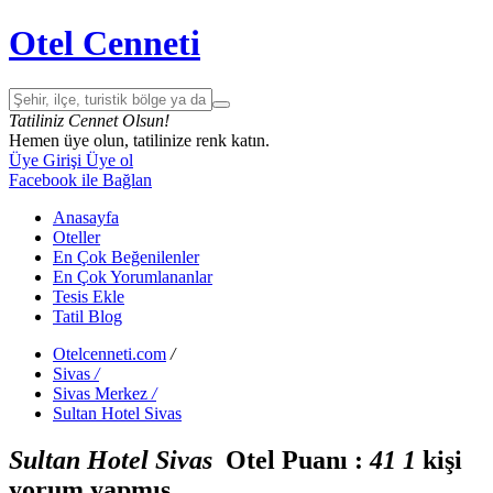
Otel Cenneti
Tatiliniz Cennet Olsun!
Hemen üye olun, tatilinize renk katın.
Üye Girişi
Üye ol
Facebook ile Bağlan
Anasayfa
Oteller
En Çok Beğenilenler
En Çok Yorumlananlar
Tesis Ekle
Tatil Blog
Otelcenneti.com
/
Sivas
/
Sivas Merkez
/
Sultan Hotel Sivas
Sultan Hotel Sivas
Otel Puanı :
4
1
1
kişi
yorum yapmış.