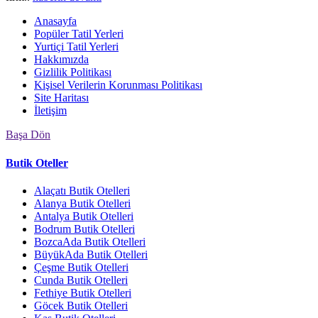
Anasayfa
Popüler Tatil Yerleri
Yurtiçi Tatil Yerleri
Hakkımızda
Gizlilik Politikası
Kişisel Verilerin Korunması Politikası
Site Haritası
İletişim
Başa Dön
Butik Oteller
Alaçatı Butik Otelleri
Alanya Butik Otelleri
Antalya Butik Otelleri
Bodrum Butik Otelleri
BozcaAda Butik Otelleri
BüyükAda Butik Otelleri
Çeşme Butik Otelleri
Cunda Butik Otelleri
Fethiye Butik Otelleri
Göcek Butik Otelleri