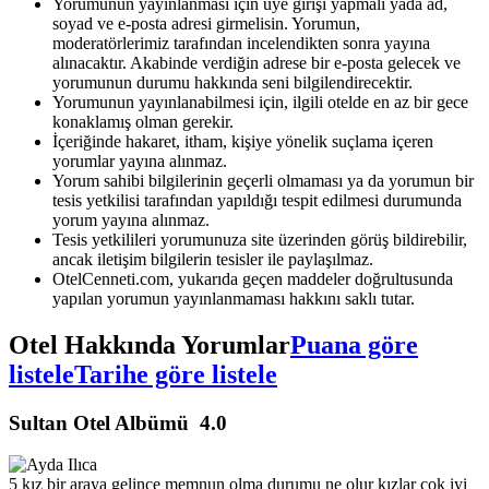
Yorumunun yayınlanması için üye girişi yapmalı yada ad,
soyad ve e-posta adresi girmelisin. Yorumun,
moderatörlerimiz tarafından incelendikten sonra yayına
alınacaktır. Akabinde verdiğin adrese bir e-posta gelecek ve
yorumunun durumu hakkında seni bilgilendirecektir.
Yorumunun yayınlanabilmesi için, ilgili otelde en az bir gece
konaklamış olman gerekir.
İçeriğinde hakaret, itham, kişiye yönelik suçlama içeren
yorumlar yayına alınmaz.
Yorum sahibi bilgilerinin geçerli olmaması ya da yorumun bir
tesis yetkilisi tarafından yapıldığı tespit edilmesi durumunda
yorum yayına alınmaz.
Tesis yetkilileri yorumunuza site üzerinden görüş bildirebilir,
ancak iletişim bilgilerin tesisler ile paylaşılmaz.
OtelCenneti.com, yukarıda geçen maddeler doğrultusunda
yapılan yorumun yayınlanmaması hakkını saklı tutar.
Otel Hakkında Yorumlar
Puana göre
listele
Tarihe göre listele
Sultan Otel Albümü
4.0
5 kız bir araya gelince memnun olma durumu ne olur kızlar çok iyi