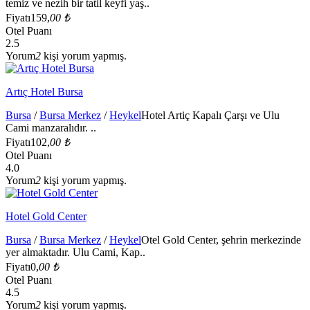
temiz ve nezih bir tatil keyfi yaş..
Fiyatı
159,
00 ₺
Otel Puanı
2.5
Yorum
2
kişi yorum yapmış.
Artıç Hotel Bursa
Bursa
/
Bursa Merkez
/
Heykel
Hotel Artiç Kapalı Çarşı ve Ulu
Cami manzaralıdır. ..
Fiyatı
102,
00 ₺
Otel Puanı
4.0
Yorum
2
kişi yorum yapmış.
Hotel Gold Center
Bursa
/
Bursa Merkez
/
Heykel
Otel Gold Center, şehrin merkezinde
yer almaktadır. Ulu Cami, Kap..
Fiyatı
0,
00 ₺
Otel Puanı
4.5
Yorum
2
kişi yorum yapmış.