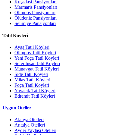
Kuşadasi Pansiyonları
Marmaris Pansiyonları
Olimpos Pansiyonları
Ölüdeniz Pansiyonları
Selimiye Pansiyonları
Tatil Köyleri
Ayaş Tatil Köyleri
Olimpos Tatil Köyleri
Yeni Foça Tatil Köyleri
Seferihisar Tatil Köyleri
Manavgat Tatil Köyleri
Side Tatil Köyleri
Milas Tatil Köyleri
Foça Tatil Köyleri
Yuvacık Tatil Köyleri
Edremit Tatil Köyleri
Uygun Oteller
Alanya Otelleri
Antalya Otelleri
Ayder Yaylası Otelleri