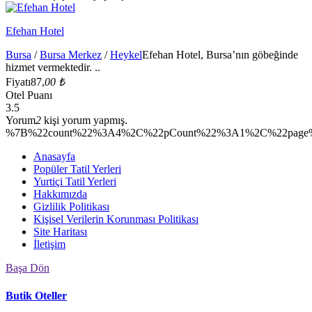
Efehan Hotel
Bursa
/
Bursa Merkez
/
Heykel
Efehan Hotel, Bursa’nın göbeğinde
hizmet vermektedir. ..
Fiyatı
87,
00 ₺
Otel Puanı
3.5
Yorum
2
kişi yorum yapmış.
%7B%22count%22%3A4%2C%22pCount%22%3A1%2C%22page%2
Anasayfa
Popüler Tatil Yerleri
Yurtiçi Tatil Yerleri
Hakkımızda
Gizlilik Politikası
Kişisel Verilerin Korunması Politikası
Site Haritası
İletişim
Başa Dön
Butik Oteller