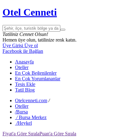
Otel Cenneti
Tatiliniz Cennet Olsun!
Hemen üye olun, tatilinize renk katın.
Üye Girişi
Üye ol
Facebook ile Bağlan
Anasayfa
Oteller
En Çok Beğenilenler
En Çok Yorumlananlar
Tesis Ekle
Tatil Blog
Otelcenneti.com
/
Oteller
/
Bursa
/
Bursa Merkez
/
Heykel
Fiyat'a Göre Sırala
Puan'a Göre Sırala