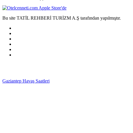
Bu site TATİL REHBERİ TURİZM A.Ş tarafından yapılmıştır.
Gaziantep Havaş Saatleri
Haartransplantatie Tilburg &
Turkije
Haartransplantatie Heerlen & Turkije
Haartransplantatie
Nijmegen & Turkije
Haartransplantatie Arnhem &
Turkije
Haartransplantatie Amersfoort & Turkije
Haartransplantatie
Zoetermeer & Turkije
Haartransplantatie Zwolle &
Turkije
Haartransplantatie Maastricht & Turkije
Haartransplantatie
Emmen & Turkije
Haartransplantatie Ede & Turkije