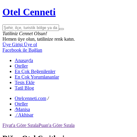
Otel Cenneti
Tatiliniz Cennet Olsun!
Hemen üye olun, tatilinize renk katın.
Üye Girişi
Üye ol
Facebook ile Bağlan
Anasayfa
Oteller
En Çok Beğenilenler
En Çok Yorumlananlar
Tesis Ekle
Tatil Blog
Otelcenneti.com
/
Oteller
/
Manisa
/
Akhisar
Fiyat'a Göre Sırala
Puan'a Göre Sırala