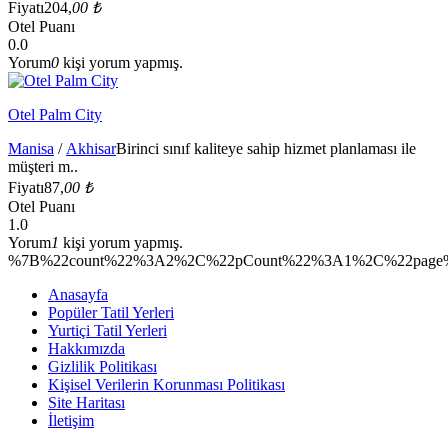
Fiyatı
204,
00 ₺
Otel Puanı
0.0
Yorum
0
kişi yorum yapmış.
Otel Palm City
Manisa
/
Akhisar
Birinci sınıf kaliteye sahip hizmet planlaması ile
müşteri m..
Fiyatı
87,
00 ₺
Otel Puanı
1.0
Yorum
1
kişi yorum yapmış.
%7B%22count%22%3A2%2C%22pCount%22%3A1%2C%22page%2
Anasayfa
Popüler Tatil Yerleri
Yurtiçi Tatil Yerleri
Hakkımızda
Gizlilik Politikası
Kişisel Verilerin Korunması Politikası
Site Haritası
İletişim