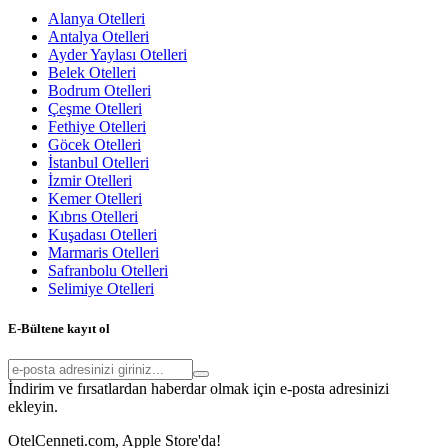
Alanya Otelleri
Antalya Otelleri
Ayder Yaylası Otelleri
Belek Otelleri
Bodrum Otelleri
Çeşme Otelleri
Fethiye Otelleri
Göcek Otelleri
İstanbul Otelleri
İzmir Otelleri
Kemer Otelleri
Kıbrıs Otelleri
Kuşadası Otelleri
Marmaris Otelleri
Safranbolu Otelleri
Selimiye Otelleri
E-Bültene kayıt ol
İndirim ve fırsatlardan haberdar olmak için e-posta adresinizi
ekleyin.
OtelCenneti.com, Apple Store'da!