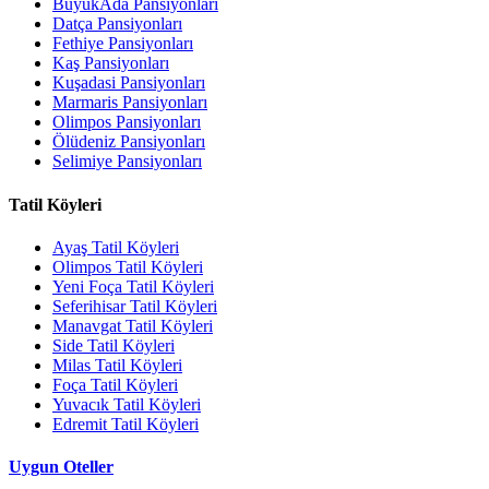
BüyükAda Pansiyonları
Datça Pansiyonları
Fethiye Pansiyonları
Kaş Pansiyonları
Kuşadasi Pansiyonları
Marmaris Pansiyonları
Olimpos Pansiyonları
Ölüdeniz Pansiyonları
Selimiye Pansiyonları
Tatil Köyleri
Ayaş Tatil Köyleri
Olimpos Tatil Köyleri
Yeni Foça Tatil Köyleri
Seferihisar Tatil Köyleri
Manavgat Tatil Köyleri
Side Tatil Köyleri
Milas Tatil Köyleri
Foça Tatil Köyleri
Yuvacık Tatil Köyleri
Edremit Tatil Köyleri
Uygun Oteller