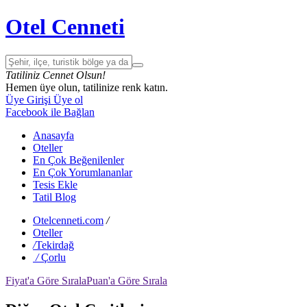
Otel Cenneti
Tatiliniz Cennet Olsun!
Hemen üye olun, tatilinize renk katın.
Üye Girişi
Üye ol
Facebook ile Bağlan
Anasayfa
Oteller
En Çok Beğenilenler
En Çok Yorumlananlar
Tesis Ekle
Tatil Blog
Otelcenneti.com
/
Oteller
/
Tekirdağ
/
Çorlu
Fiyat'a Göre Sırala
Puan'a Göre Sırala