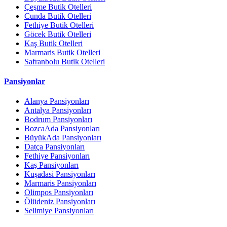
Çeşme Butik Otelleri
Cunda Butik Otelleri
Fethiye Butik Otelleri
Göcek Butik Otelleri
Kaş Butik Otelleri
Marmaris Butik Otelleri
Safranbolu Butik Otelleri
Pansiyonlar
Alanya Pansiyonları
Antalya Pansiyonları
Bodrum Pansiyonları
BozcaAda Pansiyonları
BüyükAda Pansiyonları
Datça Pansiyonları
Fethiye Pansiyonları
Kaş Pansiyonları
Kuşadasi Pansiyonları
Marmaris Pansiyonları
Olimpos Pansiyonları
Ölüdeniz Pansiyonları
Selimiye Pansiyonları