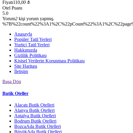
Fiyatı
110,
00 ₺
Otel Puanı
5.0
Yorum
2
kişi yorum yapmış.
%7B%22count%22%3A1%2C%22pCount%22%3A1%2C%22page%2
Anasayfa
Popüler Tatil Yerleri
Yurtiçi Tatil Yerleri
Hakkımızda
Gizlilik Politikası
Kişisel Verilerin Korunması Politikası
Site Haritası
İletişim
Başa Dön
Butik Oteller
Alaçatı Butik Otelleri
Alanya Butik Otelleri
Antalya Butik Otelleri
Bodrum Butik Otelleri
BozcaAda Butik Otelleri
BüyükAda Butik Otelleri