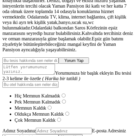
kolaylıkla ulaşabilirler. Denizi, doğayı ve ekstra huzuru yaşamak
isteyenlerin tercihi olacak Yaman Pansiyon iki katlı ve her katta 7
oda olmak üzere toplamda 14 odasıyla konuklarına hizmet
vermektedir. Odalarında TV, klima, internet bağlantısı, çift kişilik
veya iki ayrı tek kişilik yatak,banyo,sıcak su,wc
bulunmaktadır.Odalardaki balkondan Saros Körfezinin eşsiz
manzarasını seyredip huzur bulabilirsiniz.Kahvaltıda tercihiniz deniz
ve orman manzarasıyla güne başlamak olabilir.Eşsiz gün batımı
ziyafetiyle bütünleştirebileceğiniz mangal keyfini de Yaman
Pansiyon ayrıcalığıyla yaşayabilirsiniz.
Yorum Yap
Yorumunuza bir başlık ekleyin Bu tesisi
2-3 kelime ile özetle
( Harika bir tatildi )
Hiç Memnun Kalmadık
Pek Memnun Kalmadık
Memnun Kaldık
Oldukça Memnun Kaldık
Çok Memnun Kaldık
Adınız Soyadınız
E-posta Adresiniz