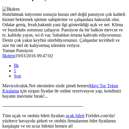
Hatırlatmak istiyorum sonuçta burası otel değil pansiyon çok kaliteli
hizmet beklemek işletme sahiplerine ve çalışanlara haksızlık olur.
Odalar geniş, ferah,bakımlı yani ilgi gösterildiği açık ve net. Klima
ve buzdolabı sorunsuz çalışıyor. Pansiyon da bir balkon mevcut ve
tv, kablolu yayın, wi-fi var. Sabahları terasta kahvaltı ediyorsunuz.
Deniz çok yakın keyfini sürebiliyorsunuz. Çalışanlar tecrübeli ve
size bir otel de kalıyormuş izlenimi veriyor.
Yaman Pansiyon
İlkdem
19/03/2016 09:47:02
İlk
1
Son
Maviyolculuk.Net sitesinden sizde şimdi hemen
Mavi Tur Tekne
Kiralama
için uygun fiyatlar ile online rezervasyon yap, kendinizi
hayatın mavisine bırak!...
--------------------------------------------------------
Tüm uçak ve otobüs bileti fiyatları
uçak bileti
Fixbilet.com'da!
yüzlerce havayolu şirketi ve otobüs firmalarının bilet fiyatlarını
karşılaştır ve en ucuz biletini hemen al!