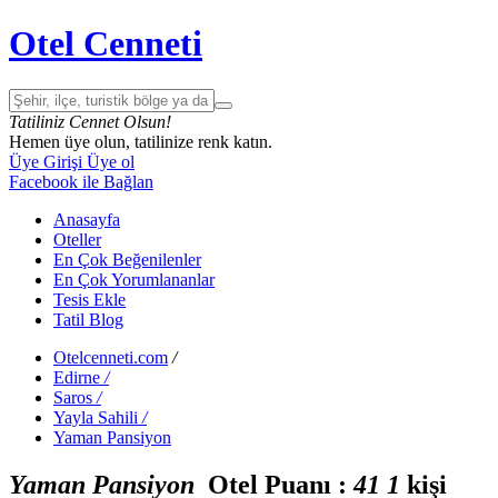
Otel Cenneti
Tatiliniz Cennet Olsun!
Hemen üye olun, tatilinize renk katın.
Üye Girişi
Üye ol
Facebook ile Bağlan
Anasayfa
Oteller
En Çok Beğenilenler
En Çok Yorumlananlar
Tesis Ekle
Tatil Blog
Otelcenneti.com
/
Edirne
/
Saros
/
Yayla Sahili
/
Yaman Pansiyon
Yaman Pansiyon
Otel Puanı :
4
1
1
kişi