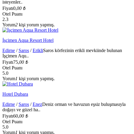
isteyenler..
Fiyatı
0,
00 ₺
Otel Puanı
2.3
Yorum
2
kişi yorum yapmış.
İşçimen Aqua Resort Hotel
Edirne
/
Saros
/
Erikli
Saros körfezinin erikli mevkiinde bulunan
İşçimen Aqu..
Fiyatı
75,
00 ₺
Otel Puanı
5.0
Yorum
1
kişi yorum yapmış.
Hotel Dubara
Edirne
/
Saros
/
Enez
Deniz orman ve havuzun eşsiz buluşmasıyla
doğayı ve güzel ha..
Fiyatı
60,
00 ₺
Otel Puanı
5.0
Yorum
1
kişi yorum yapmış.