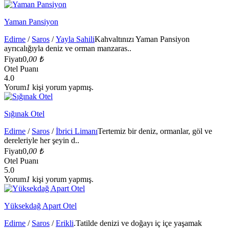
Yaman Pansiyon
Edirne
/
Saros
/
Yayla Sahili
Kahvaltınızı Yaman Pansiyon
ayrıcalığıyla deniz ve orman manzaras..
Fiyatı
0,
00 ₺
Otel Puanı
4.0
Yorum
1
kişi yorum yapmış.
Sığınak Otel
Edirne
/
Saros
/
İbrici Limanı
Tertemiz bir deniz, ormanlar, göl ve
dereleriyle her şeyin d..
Fiyatı
0,
00 ₺
Otel Puanı
5.0
Yorum
1
kişi yorum yapmış.
Yüksekdağ Apart Otel
Edirne
/
Saros
/
Erikli
.Tatilde denizi ve doğayı iç içe yaşamak