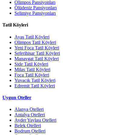
Olimpos Pansiyonları
Ölüdeniz Pansiyonları
Selimiye Pansiyonları
Tatil Köyleri
Ayaş Tatil Köyleri
Olimpos Tatil Köyleri
Yeni Foça Tatil Köyleri
Seferihisar Tatil Köyleri
Manavgat Tatil Köyleri
Side Tatil Köyleri
Milas Tatil Köyleri
Foça Tatil Köyleri
Yuvacık Tatil Köyleri
Edremit Tatil Köyleri
Uygun Oteller
Alanya Otelleri
Antalya Otelleri
Ayder Yaylası Otelleri
Belek Otelleri
Bodrum Otelleri