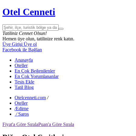
Otel Cenneti
Tatiliniz Cennet Olsun!
Hemen üye olun, tatilinize renk katın.
Üye Girişi
Üye ol
Facebook ile Bağlan
Anasayfa
Oteller
En Çok Beğenilenler
En Çok Yorumlananlar
Tesis Ekle
Tatil Blog
Otelcenneti.com
/
Oteller
/
Edirne
/
Saros
Fiyat'a Göre Sırala
Puan'a Göre Sırala