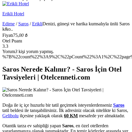
Erikli Hotel
Edirne
/
Saros
/
Erikli
Denizi, güneşi ve harika kumsalıyla ünlü Saros
k&o..
Fiyatı
75,
00 ₺
Otel Puanı
3.3
Yorum
3
kişi yorum yapmış.
%7B%22count%22%3A9%2C%22pCount%22%3A1%2C%22page%2
Saros Nerede Kalınır? - Saros İçin Otel
Tavsiyeleri | Otelcenneti.com
Doğa ile iç içe huzurlu bir tatil geçirmek isteyenlerdenseniz
Saros
tatil beldesi ile tanışabilirsiniz. İlk adresiniz olacak nitelikte ki Saros,
Gelibolu
ilçesine yaklaşık olarak
60 KM
mesafede yer almaktadır.
Otantik tarza ev sahipliği yapan
Saros
, en özel otellerden
yararlanmanıza olanak tanımaktadır. En temiz körfezler arasında yer