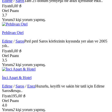
Edirne
/
Saros
Tam 25 dönüm yemyeşil bir arazi içerisinde etkil..
Fiyatı
0,
00 ₺
Otel Puanı
3.7
Yorum
3
kişi yorum yapmış.
Pehlivan Otel
Edirne
/
Saros
Pırıl pırıl Saros körfezinin kıyısında yer alan ve 2005
yılı..
Fiyatı
0,
00 ₺
Otel Puanı
3.5
Yorum
2
kişi yorum yapmış.
İnci Apart & Hotel
Edirne
/
Saros
/
Enez
Huzurlu, keyifli ve sakin bir tatil için Edirne
Saros&rsqu..
Fiyatı
195,
00 ₺
Otel Puanı
4.0
Yorum
2
kişi yorum yapmış.