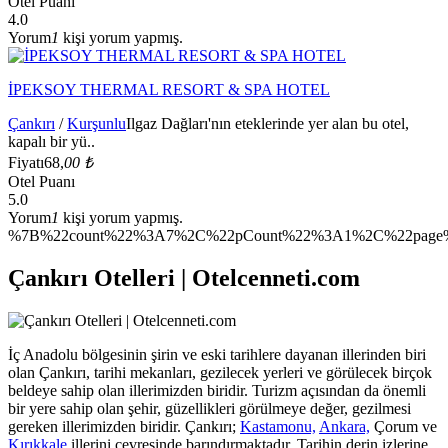
Otel Puanı
4.0
Yorum
1
kişi yorum yapmış.
İPEKSOY THERMAL RESORT & SPA HOTEL
Çankırı
/
Kurşunlu
Ilgaz Dağları'nın eteklerinde yer alan bu otel,
kapalı bir yü..
Fiyatı
68,
00 ₺
Otel Puanı
5.0
Yorum
1
kişi yorum yapmış.
%7B%22count%22%3A7%2C%22pCount%22%3A1%2C%22page%
Çankırı Otelleri | Otelcenneti.com
İç Anadolu bölgesinin şirin ve eski tarihlere dayanan illerinden biri
olan Çankırı, tarihi mekanları, gezilecek yerleri ve görülecek birçok
beldeye sahip olan illerimizden biridir. Turizm açısından da önemli
bir yere sahip olan şehir, güzellikleri görülmeye değer, gezilmesi
gereken illerimizden biridir. Çankırı;
Kastamonu,
Ankara,
Çorum ve
Kırıkkale
illerini çevresinde barındırmaktadır. Tarihin derin izlerine