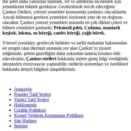
Bir şehri daha yakından tanımak, örf ve adetlerini incelemek için
yemeklerini bilmek gerekiyor. Gezilerinizde tercih edeceğiniz
Çankırı Otelleri, yöresel yemekler konusunda yardımcı olacaklardır.
Ancak bilinmesi gereken yemekleri söylemek yine de en doğrusu
olacaktır. Çankırı yöresel yemekleri arasında en çok dikkat çeken ve
bilinen yemekleri şunlardır;
Pekmezli pıhtı, Cızlama, mantarlı
keşkek, lokma, su böreği, canfes böreği, yağlı börek.
Yöresel yemekler, gezilecek beldeler ve tarihi mekanlar bakımından
en zengin olan illerimiz arasında yer alan Çankırı’yı ziyaret
ettiğinizde, şehrin güzelliğini daha yakından tanıma fırsatını elde
edeceksiniz
. Çankırı otelleri
hakkında sizlere geniş bilgi verdiğimiz
sitemizden rezervasyon yaptırabilir, otellerin konumları ve özellikleri
hakkında detaylı bilgilere ulaşabilirsiniz.
Anasayfa
Popüler Tatil Yerleri
Yurtiçi Tatil Yerleri
Hakkımızda
Gizlilik Politikası
Kişisel Verilerin Korunması Politikası
Site Haritası
İletişim