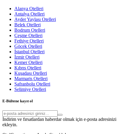
Alanya Otelleri
Antalya Otelleri
Ayder Yaylası Otelleri
Belek Otelleri
Bodrum Otelleri
Çeşme Otelleri
Fethiye Otelleri
Göcek Otelleri
İstanbul Otelleri
İzmir Otelleri
Kemer Otelleri
Kıbrıs Otelleri
Kuşadası Otelleri
Marmaris Otelleri
Safranbolu Otelleri
Selimiye Otelleri
E-Bültene kayıt ol
İndirim ve fırsatlardan haberdar olmak için e-posta adresinizi
ekleyin.