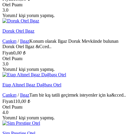
Otel Puanı
3.0
Yorum
1
kişi yorum yapmış.
Doruk Otel Ilgaz
Çankırı
/
Ilgaz
Konum olarak Ilgaz Doruk Mevkiinde bulunan
Doruk Otel Ilgaz &Cced..
Fiyatı
0,
00 ₺
Otel Puanı
3.0
Yorum
1
kişi yorum yapmış.
Etap Altınel Ilgaz Dağbaşı Otel
Çankırı
/
Ilgaz
Tam bir kış tatili geçirmek isteyenler için ka&cced..
Fiyatı
110,
00 ₺
Otel Puanı
4.0
Yorum
1
kişi yorum yapmış.
Sim Prestige Otel