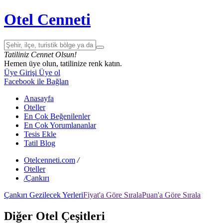
Otel Cenneti
Tatiliniz Cennet Olsun!
Hemen üye olun, tatilinize renk katın.
Üye Girişi
Üye ol
Facebook ile Bağlan
Anasayfa
Oteller
En Çok Beğenilenler
En Çok Yorumlananlar
Tesis Ekle
Tatil Blog
Otelcenneti.com
/
Oteller
/
Çankırı
Çankırı Gezilecek Yerleri
Fiyat'a Göre Sırala
Puan'a Göre Sırala
Diğer Otel Çeşitleri