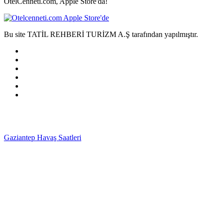
OtelCenneti.com, Apple Store'da!
Bu site TATİL REHBERİ TURİZM A.Ş tarafından yapılmıştır.
Gaziantep Havaş Saatleri
Haartransplantatie Tilburg &
Turkije
Haartransplantatie Heerlen & Turkije
Haartransplantatie
Nijmegen & Turkije
Haartransplantatie Arnhem &
Turkije
Haartransplantatie Amersfoort & Turkije
Haartransplantatie
Zoetermeer & Turkije
Haartransplantatie Zwolle &
Turkije
Haartransplantatie Maastricht & Turkije
Haartransplantatie
Emmen & Turkije
Haartransplantatie Ede & Turkije