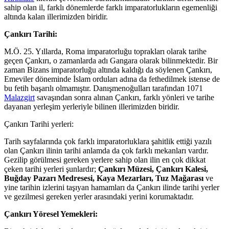
sahip olan il, farklı dönemlerde farklı imparatorlukların egemenliği
altında kalan illerimizden biridir.
Çankırı Tarihi:
M.Ö. 25. Yıllarda, Roma imparatorluğu toprakları olarak tarihe
geçen Çankırı, o zamanlarda adı Gangara olarak bilinmektedir. Bir
zaman Bizans imparatorluğu altında kaldığı da söylenen Çankırı,
Emeviler döneminde İslam orduları adına da fethedilmek istense de
bu fetih başarılı olmamıştır. Danışmenoğulları tarafından 1071
Malazgirt
savaşından sonra alınan Çankırı, farklı yönleri ve tarihe
dayanan yerleşim yerleriyle bilinen illerimizden biridir.
Çankırı Tarihi yerleri:
Tarih sayfalarında çok farklı imparatorluklara şahitlik ettiği yazılı
olan Çankırı ilinin tarihi anlamda da çok farklı mekanları vardır.
Gezilip görülmesi gereken yerlere sahip olan ilin en çok dikkat
çeken tarihi yerleri şunlardır;
Çankırı Müzesi, Çankırı Kalesi,
Buğday Pazarı Medresesi, Kaya Mezarları, Tuz Mağarası
ve
yine tarihin izlerini taşıyan hamamları da Çankırı ilinde tarihi yerler
ve gezilmesi gereken yerler arasındaki yerini korumaktadır.
Çankırı Yöresel Yemekleri: