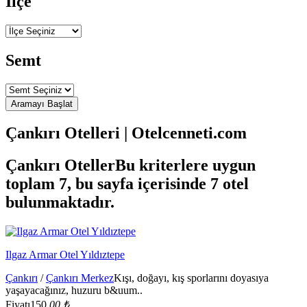
İlçe
Semt
Çankırı Otelleri | Otelcenneti.com
Çankırı Oteller
Bu kriterlere uygun
toplam 7, bu sayfa içerisinde 7 otel
bulunmaktadır.
Ilgaz Armar Otel Yıldıztepe
Çankırı
/
Çankırı Merkez
Kışı, doğayı, kış sporlarını doyasıya
yaşayacağınız, huzuru b&uum..
Fiyatı
150,
00 ₺