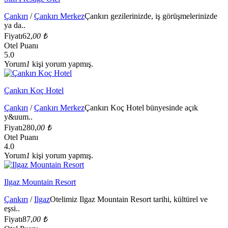
Çankırı
/
Çankırı Merkez
Çankırı gezilerinizde, iş görüşmelerinizde
ya da..
Fiyatı
62,
00 ₺
Otel Puanı
5.0
Yorum
1
kişi yorum yapmış.
Çankırı Koç Hotel
Çankırı
/
Çankırı Merkez
Çankırı Koç Hotel bünyesinde açık
y&uum..
Fiyatı
280,
00 ₺
Otel Puanı
4.0
Yorum
1
kişi yorum yapmış.
Ilgaz Mountain Resort
Çankırı
/
Ilgaz
Otelimiz Ilgaz Mountain Resort tarihi, kültürel ve
eşsi..
Fiyatı
87,
00 ₺