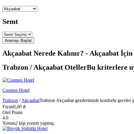
Semt
Akçaabat Nerede Kalınır? - Akçaabat İçin 
Trabzon / Akçaabat Oteller
Bu kriterlere u
Cosmos Hotel
Trabzon
/
Akçaabat
Trabzon Akçaabat gezilerinizde konforlu geceler g
Fiyatı
0,
00 ₺
Otel Puanı
4.0
Yorum
2
kişi yorum yapmış.