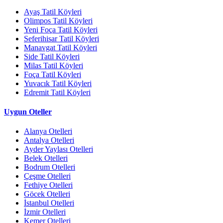
Ayaş Tatil Köyleri
Olimpos Tatil Köyleri
Yeni Foça Tatil Köyleri
Seferihisar Tatil Köyleri
Manavgat Tatil Köyleri
Side Tatil Köyleri
Milas Tatil Köyleri
Foça Tatil Köyleri
Yuvacık Tatil Köyleri
Edremit Tatil Köyleri
Uygun Oteller
Alanya Otelleri
Antalya Otelleri
Ayder Yaylası Otelleri
Belek Otelleri
Bodrum Otelleri
Çeşme Otelleri
Fethiye Otelleri
Göcek Otelleri
İstanbul Otelleri
İzmir Otelleri
Kemer Otelleri