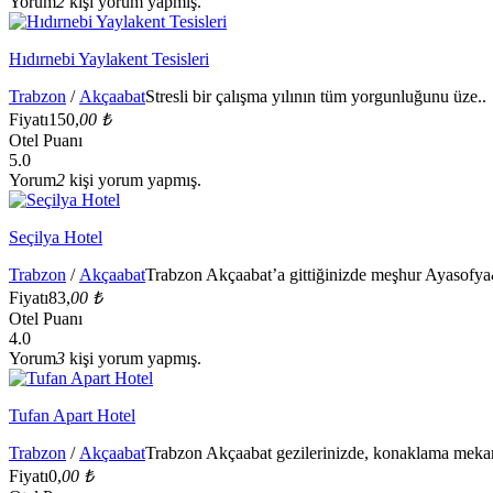
Yorum
2
kişi yorum yapmış.
Hıdırnebi Yaylakent Tesisleri
Trabzon
/
Akçaabat
Stresli bir çalışma yılının tüm yorgunluğunu üze..
Fiyatı
150,
00 ₺
Otel Puanı
5.0
Yorum
2
kişi yorum yapmış.
Seçilya Hotel
Trabzon
/
Akçaabat
Trabzon Akçaabat’a gittiğinizde meşhur Ayasofya
Fiyatı
83,
00 ₺
Otel Puanı
4.0
Yorum
3
kişi yorum yapmış.
Tufan Apart Hotel
Trabzon
/
Akçaabat
Trabzon Akçaabat gezilerinizde, konaklama mekan
Fiyatı
0,
00 ₺