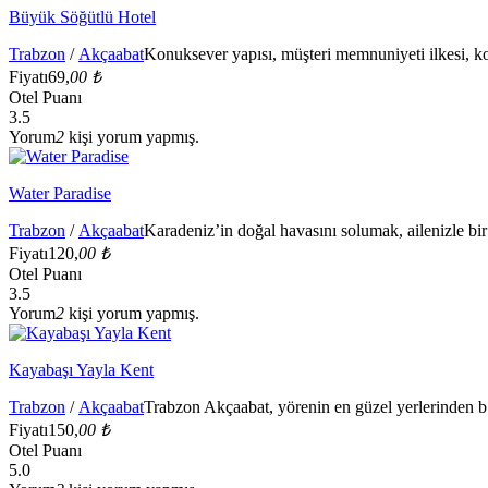
Büyük Söğütlü Hotel
Trabzon
/
Akçaabat
Konuksever yapısı, müşteri memnuniyeti ilkesi, ko
Fiyatı
69,
00 ₺
Otel Puanı
3.5
Yorum
2
kişi yorum yapmış.
Water Paradise
Trabzon
/
Akçaabat
Karadeniz’in doğal havasını solumak, ailenizle bir 
Fiyatı
120,
00 ₺
Otel Puanı
3.5
Yorum
2
kişi yorum yapmış.
Kayabaşı Yayla Kent
Trabzon
/
Akçaabat
Trabzon Akçaabat, yörenin en güzel yerlerinden b
Fiyatı
150,
00 ₺
Otel Puanı
5.0