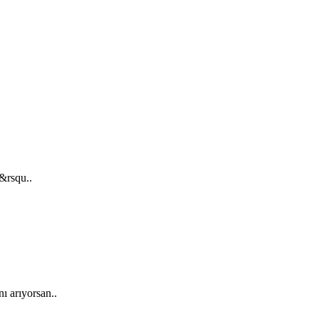
&rsqu..
ı arıyorsan..