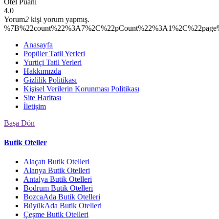
Otel Puanı
4.0
Yorum
2
kişi yorum yapmış.
%7B%22count%22%3A7%2C%22pCount%22%3A1%2C%22page%2
Anasayfa
Popüler Tatil Yerleri
Yurtiçi Tatil Yerleri
Hakkımızda
Gizlilik Politikası
Kişisel Verilerin Korunması Politikası
Site Haritası
İletişim
Başa Dön
Butik Oteller
Alaçatı Butik Otelleri
Alanya Butik Otelleri
Antalya Butik Otelleri
Bodrum Butik Otelleri
BozcaAda Butik Otelleri
BüyükAda Butik Otelleri
Çeşme Butik Otelleri