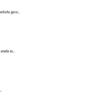
nforlu gece..
arada ta..
..