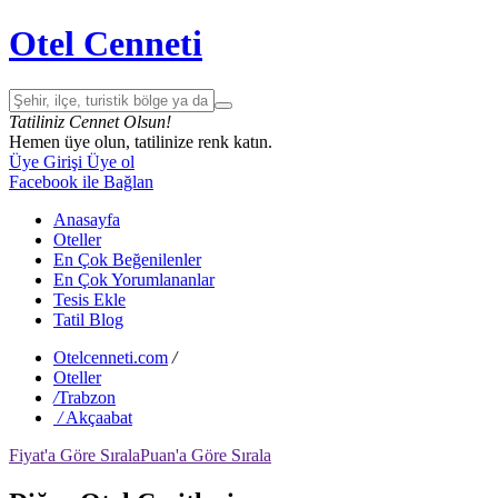
Otel Cenneti
Tatiliniz Cennet Olsun!
Hemen üye olun, tatilinize renk katın.
Üye Girişi
Üye ol
Facebook ile Bağlan
Anasayfa
Oteller
En Çok Beğenilenler
En Çok Yorumlananlar
Tesis Ekle
Tatil Blog
Otelcenneti.com
/
Oteller
/
Trabzon
/
Akçaabat
Fiyat'a Göre Sırala
Puan'a Göre Sırala