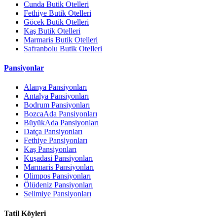
Cunda Butik Otelleri
Fethiye Butik Otelleri
Göcek Butik Otelleri
Kaş Butik Otelleri
Marmaris Butik Otelleri
Safranbolu Butik Otelleri
Pansiyonlar
Alanya Pansiyonları
Antalya Pansiyonları
Bodrum Pansiyonları
BozcaAda Pansiyonları
BüyükAda Pansiyonları
Datça Pansiyonları
Fethiye Pansiyonları
Kaş Pansiyonları
Kuşadasi Pansiyonları
Marmaris Pansiyonları
Olimpos Pansiyonları
Ölüdeniz Pansiyonları
Selimiye Pansiyonları
Tatil Köyleri