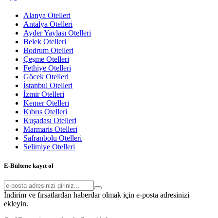
Alanya Otelleri
Antalya Otelleri
Ayder Yaylası Otelleri
Belek Otelleri
Bodrum Otelleri
Çeşme Otelleri
Fethiye Otelleri
Göcek Otelleri
İstanbul Otelleri
İzmir Otelleri
Kemer Otelleri
Kıbrıs Otelleri
Kuşadası Otelleri
Marmaris Otelleri
Safranbolu Otelleri
Selimiye Otelleri
E-Bültene kayıt ol
İndirim ve fırsatlardan haberdar olmak için e-posta adresinizi
ekleyin.