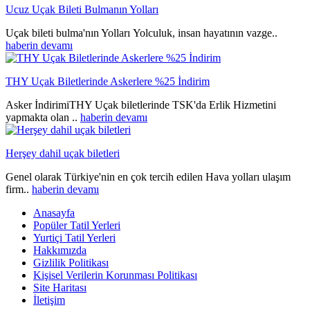
Ucuz Uçak Bileti Bulmanın Yolları
Uçak bileti bulma'nın Yolları Yolculuk, insan hayatının vazge..
haberin devamı
THY Uçak Biletlerinde Askerlere %25 İndirim
Asker İndirimiTHY Uçak biletlerinde TSK'da Erlik Hizmetini
yapmakta olan ..
haberin devamı
Herşey dahil uçak biletleri
Genel olarak Türkiye'nin en çok tercih edilen Hava yolları ulaşım
firm..
haberin devamı
Anasayfa
Popüler Tatil Yerleri
Yurtiçi Tatil Yerleri
Hakkımızda
Gizlilik Politikası
Kişisel Verilerin Korunması Politikası
Site Haritası
İletişim