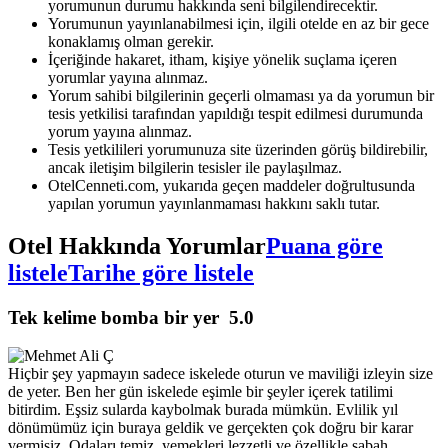
yorumunun durumu hakkında seni bilgilendirecektir.
Yorumunun yayınlanabilmesi için, ilgili otelde en az bir gece
konaklamış olman gerekir.
İçeriğinde hakaret, itham, kişiye yönelik suçlama içeren
yorumlar yayına alınmaz.
Yorum sahibi bilgilerinin geçerli olmaması ya da yorumun bir
tesis yetkilisi tarafından yapıldığı tespit edilmesi durumunda
yorum yayına alınmaz.
Tesis yetkilileri yorumunuza site üzerinden görüş bildirebilir,
ancak iletişim bilgilerin tesisler ile paylaşılmaz.
OtelCenneti.com, yukarıda geçen maddeler doğrultusunda
yapılan yorumun yayınlanmaması hakkını saklı tutar.
Otel Hakkında Yorumlar
Puana göre
listele
Tarihe göre listele
Tek kelime bomba bir yer
5.0
Hiçbir şey yapmayın sadece iskelede oturun ve maviliği izleyin size
de yeter. Ben her gün iskelede eşimle bir şeyler içerek tatilimi
bitirdim. Eşsiz sularda kaybolmak burada mümkün. Evlilik yıl
dönümümüz için buraya geldik ve gerçekten çok doğru bir karar
vermişiz. Odaları temiz, yemekleri lezzetli ve özellikle sabah