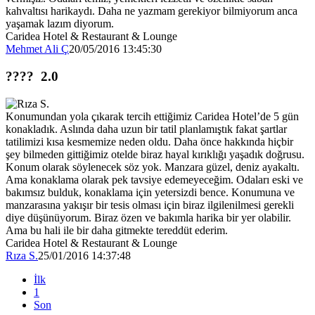
kahvaltısı harikaydı. Daha ne yazmam gerekiyor bilmiyorum anca
yaşamak lazım diyorum.
Caridea Hotel & Restaurant & Lounge
Mehmet Ali Ç
20/05/2016 13:45:30
????
2.0
Konumundan yola çıkarak tercih ettiğimiz Caridea Hotel’de 5 gün
konakladık. Aslında daha uzun bir tatil planlamıştık fakat şartlar
tatilimizi kısa kesmemize neden oldu. Daha önce hakkında hiçbir
şey bilmeden gittiğimiz otelde biraz hayal kırıklığı yaşadık doğrusu.
Konum olarak söylenecek söz yok. Manzara güzel, deniz ayakaltı.
Ama konaklama olarak pek tavsiye edemeyeceğim. Odaları eski ve
bakımsız bulduk, konaklama için yetersizdi bence. Konumuna ve
manzarasına yakışır bir tesis olması için biraz ilgilenilmesi gerekli
diye düşünüyorum. Biraz özen ve bakımla harika bir yer olabilir.
Ama bu hali ile bir daha gitmekte tereddüt ederim.
Caridea Hotel & Restaurant & Lounge
Rıza S.
25/01/2016 14:37:48
İlk
1
Son