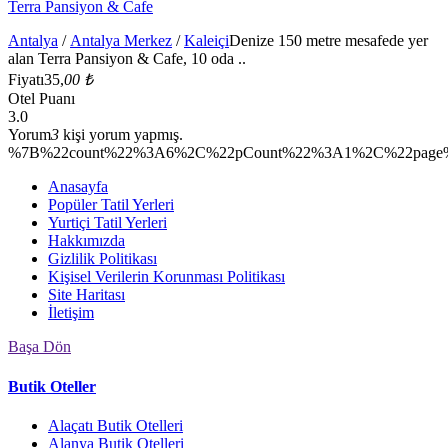
Terra Pansiyon & Cafe
Antalya
/
Antalya Merkez
/
Kaleiçi
Denize 150 metre mesafede yer
alan Terra Pansiyon & Cafe, 10 oda ..
Fiyatı
35,
00 ₺
Otel Puanı
3.0
Yorum
3
kişi yorum yapmış.
%7B%22count%22%3A6%2C%22pCount%22%3A1%2C%22page%
Anasayfa
Popüler Tatil Yerleri
Yurtiçi Tatil Yerleri
Hakkımızda
Gizlilik Politikası
Kişisel Verilerin Korunması Politikası
Site Haritası
İletişim
Başa Dön
Butik Oteller
Alaçatı Butik Otelleri
Alanya Butik Otelleri