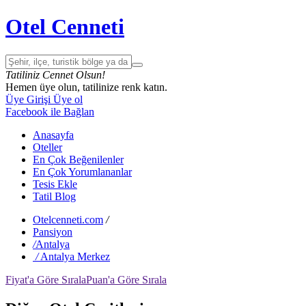
Otel Cenneti
Tatiliniz Cennet Olsun!
Hemen üye olun, tatilinize renk katın.
Üye Girişi
Üye ol
Facebook ile Bağlan
Anasayfa
Oteller
En Çok Beğenilenler
En Çok Yorumlananlar
Tesis Ekle
Tatil Blog
Otelcenneti.com
/
Pansiyon
/
Antalya
/
Antalya Merkez
Fiyat'a Göre Sırala
Puan'a Göre Sırala