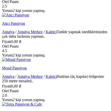
Otel Puanı
2.5
Yorum
2
kişi yorum yapmış.
Atıcı Pansiyon
Antalya
/
Antalya Merkez
/
Kaleiçi
Tatilde yapmak istediklerinizden
çok daha fazlasını yapman..
Fiyatı
0,
00 ₺
Otel Puanı
4.5
Yorum
2
kişi yorum yapmış.
Mond Pansiyon
Antalya
/
Antalya Merkez
/
Kaleiçi
Hadrian (üç kapılar) bölgesine
250 metre mesafed..
Fiyatı
0,
00 ₺
Otel Puanı
2.0
Yorum
2
kişi yorum yapmış.