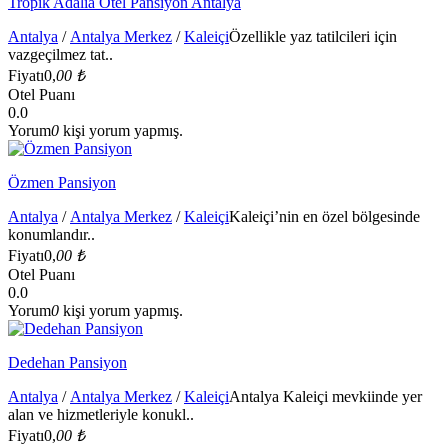
Tropik Adalia Otel Pansiyon Antalya
Antalya
/
Antalya Merkez
/
Kaleiçi
Özellikle yaz tatilcileri için
vazgeçilmez tat..
Fiyatı
0,
00 ₺
Otel Puanı
0.0
Yorum
0
kişi yorum yapmış.
Özmen Pansiyon
Antalya
/
Antalya Merkez
/
Kaleiçi
Kaleiçi’nin en özel bölgesinde
konumlandır..
Fiyatı
0,
00 ₺
Otel Puanı
0.0
Yorum
0
kişi yorum yapmış.
Dedehan Pansiyon
Antalya
/
Antalya Merkez
/
Kaleiçi
Antalya Kaleiçi mevkiinde yer
alan ve hizmetleriyle konukl..
Fiyatı
0,
00 ₺