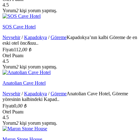
4.5
Yorum
2
kişi yorum yapmış.
SOS Cave Hotel
Nevşehir
/
Kapadokya
/
Göreme
Kapadokya’nın kalbi Göreme de en
eski otel önc&uu..
Fiyatı
112,
00 ₺
Otel Puanı
4.5
Yorum
2
kişi yorum yapmış.
Anatolian Cave Hotel
Nevşehir
/
Kapadokya
/
Göreme
Anatolian Cave Hotel, Göreme
yöresinin kalbindeki Kapad..
Fiyatı
0,
00 ₺
Otel Puanı
4.5
Yorum
2
kişi yorum yapmış.
Maron Stone House