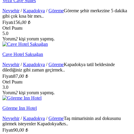
Vezir Cave Suites
Nevşehir
/
Kapadokya
/
Göreme
Göreme şehir merkezine 5 dakika
gibi çok kısa bir mes..
Fiyatı
156,
00 ₺
Otel Puanı
5.0
Yorum
2
kişi yorum yapmış.
Cave Hotel Saksağan
Nevşehir
/
Kapadokya
/
Göreme
Kapadokya tatil beldesinde
dilediğiniz gibi zaman geçirmek..
Fiyatı
87,
00 ₺
Otel Puanı
3.0
Yorum
2
kişi yorum yapmış.
Göreme Inn Hotel
Nevşehir
/
Kapadokya
/
Göreme
Taş mimarisinin asıl dokusunu
görmek isteyenler Kapadokya&rs..
Fiyatı
90,
00 ₺