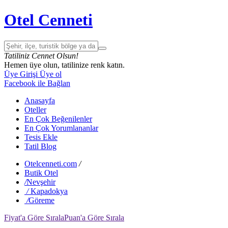
Otel Cenneti
Tatiliniz Cennet Olsun!
Hemen üye olun, tatilinize renk katın.
Üye Girişi
Üye ol
Facebook ile Bağlan
Anasayfa
Oteller
En Çok Beğenilenler
En Çok Yorumlananlar
Tesis Ekle
Tatil Blog
Otelcenneti.com
/
Butik Otel
/
Nevşehir
/
Kapadokya
/
Göreme
Fiyat'a Göre Sırala
Puan'a Göre Sırala