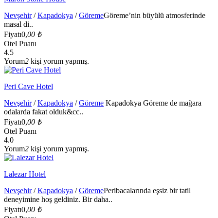
Nevşehir
/
Kapadokya
/
Göreme
Göreme’nin büyülü atmosferinde
masal di..
Fiyatı
0,
00 ₺
Otel Puanı
4.5
Yorum
2
kişi yorum yapmış.
Peri Cave Hotel
Nevşehir
/
Kapadokya
/
Göreme
Kapadokya Göreme de mağara
odalarda fakat olduk&cc..
Fiyatı
0,
00 ₺
Otel Puanı
4.0
Yorum
2
kişi yorum yapmış.
Lalezar Hotel
Nevşehir
/
Kapadokya
/
Göreme
Peribacalarında eşsiz bir tatil
deneyimine hoş geldiniz. Bir daha..
Fiyatı
0,
00 ₺