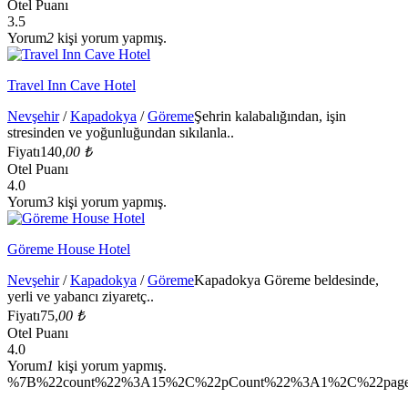
Otel Puanı
3.5
Yorum
2
kişi yorum yapmış.
Travel Inn Cave Hotel
Nevşehir
/
Kapadokya
/
Göreme
Şehrin kalabalığından, işin
stresinden ve yoğunluğundan sıkılanla..
Fiyatı
140,
00 ₺
Otel Puanı
4.0
Yorum
3
kişi yorum yapmış.
Göreme House Hotel
Nevşehir
/
Kapadokya
/
Göreme
Kapadokya Göreme beldesinde,
yerli ve yabancı ziyaretç..
Fiyatı
75,
00 ₺
Otel Puanı
4.0
Yorum
1
kişi yorum yapmış.
%7B%22count%22%3A15%2C%22pCount%22%3A1%2C%22page