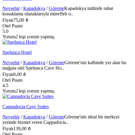
Nevşehir
/
Kapadokya
/
Göreme
Kapadokya tatilinde rahat
konaklama olanaklarıyla müreffeh o..
Fiyatı
75,
00 ₺
Otel Puanı
5.0
Yorum
2
kişi yorum yapmış.
Spelunca Hotel
Nevşehir
/
Kapadokya
/
Göreme
Göreme'nin kalbinde yer alan bu
mağara otel Spelunca Cave Ho..
Fiyatı
0,
00 ₺
Otel Puanı
4.5
Yorum
2
kişi yorum yapmış.
Cappadocia Cave Suites
Nevşehir
/
Kapadokya
/
Göreme
Göreme'nin ideal bir merkezi
yerinde hizmet veren Cappadocia..
Fiyatı
139,
00 ₺
Otel Puanı