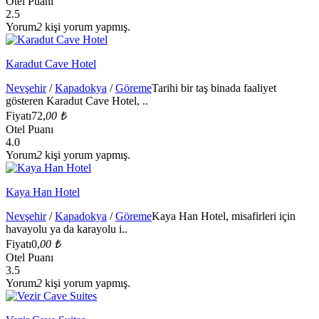
Otel Puanı
2.5
Yorum
2
kişi yorum yapmış.
Karadut Cave Hotel
Nevşehir
/
Kapadokya
/
Göreme
Tarihi bir taş binada faaliyet
gösteren Karadut Cave Hotel, ..
Fiyatı
72,
00 ₺
Otel Puanı
4.0
Yorum
2
kişi yorum yapmış.
Kaya Han Hotel
Nevşehir
/
Kapadokya
/
Göreme
Kaya Han Hotel, misafirleri için
havayolu ya da karayolu i..
Fiyatı
0,
00 ₺
Otel Puanı
3.5
Yorum
2
kişi yorum yapmış.