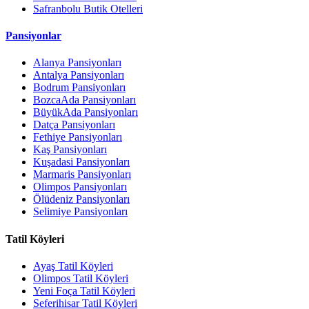
Safranbolu Butik Otelleri
Pansiyonlar
Alanya Pansiyonları
Antalya Pansiyonları
Bodrum Pansiyonları
BozcaAda Pansiyonları
BüyükAda Pansiyonları
Datça Pansiyonları
Fethiye Pansiyonları
Kaş Pansiyonları
Kuşadasi Pansiyonları
Marmaris Pansiyonları
Olimpos Pansiyonları
Ölüdeniz Pansiyonları
Selimiye Pansiyonları
Tatil Köyleri
Ayaş Tatil Köyleri
Olimpos Tatil Köyleri
Yeni Foça Tatil Köyleri
Seferihisar Tatil Köyleri