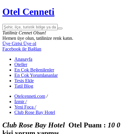
Otel Cenneti
Tatiliniz Cennet Olsun!
Hemen üye olun, tatilinize renk katın.
Üye Girişi
Üye ol
Facebook ile Bağlan
Anasayfa
Oteller
En Çok Beğenilenler
En Çok Yorumlananlar
Tesis Ekle
Tatil Blog
Otelcenneti.com
/
İzmir
/
Yeni Foça
/
Club Rose Bay Hotel
Club Rose Bay Hotel
Otel Puanı :
1
0
0
kişi yorum yapmış.