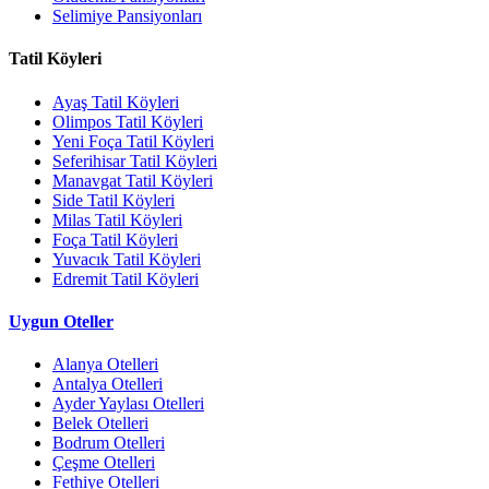
Selimiye Pansiyonları
Tatil Köyleri
Ayaş Tatil Köyleri
Olimpos Tatil Köyleri
Yeni Foça Tatil Köyleri
Seferihisar Tatil Köyleri
Manavgat Tatil Köyleri
Side Tatil Köyleri
Milas Tatil Köyleri
Foça Tatil Köyleri
Yuvacık Tatil Köyleri
Edremit Tatil Köyleri
Uygun Oteller
Alanya Otelleri
Antalya Otelleri
Ayder Yaylası Otelleri
Belek Otelleri
Bodrum Otelleri
Çeşme Otelleri
Fethiye Otelleri