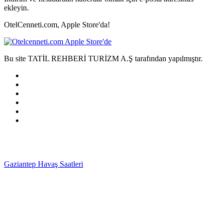
ekleyin.
OtelCenneti.com, Apple Store'da!
Bu site TATİL REHBERİ TURİZM A.Ş tarafından yapılmıştır.
Gaziantep Havaş Saatleri
Haartransplantatie Tilburg &
Turkije
Haartransplantatie Heerlen & Turkije
Haartransplantatie
Nijmegen & Turkije
Haartransplantatie Arnhem &
Turkije
Haartransplantatie Amersfoort & Turkije
Haartransplantatie
Zoetermeer & Turkije
Haartransplantatie Zwolle &
Turkije
Haartransplantatie Maastricht & Turkije
Haartransplantatie
Emmen & Turkije
Haartransplantatie Ede & Turkije