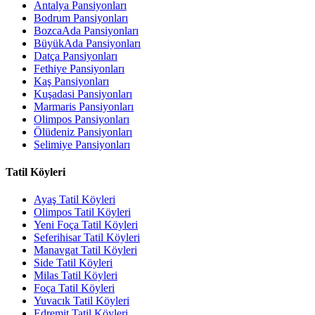
Antalya Pansiyonları
Bodrum Pansiyonları
BozcaAda Pansiyonları
BüyükAda Pansiyonları
Datça Pansiyonları
Fethiye Pansiyonları
Kaş Pansiyonları
Kuşadasi Pansiyonları
Marmaris Pansiyonları
Olimpos Pansiyonları
Ölüdeniz Pansiyonları
Selimiye Pansiyonları
Tatil Köyleri
Ayaş Tatil Köyleri
Olimpos Tatil Köyleri
Yeni Foça Tatil Köyleri
Seferihisar Tatil Köyleri
Manavgat Tatil Köyleri
Side Tatil Köyleri
Milas Tatil Köyleri
Foça Tatil Köyleri
Yuvacık Tatil Köyleri
Edremit Tatil Köyleri