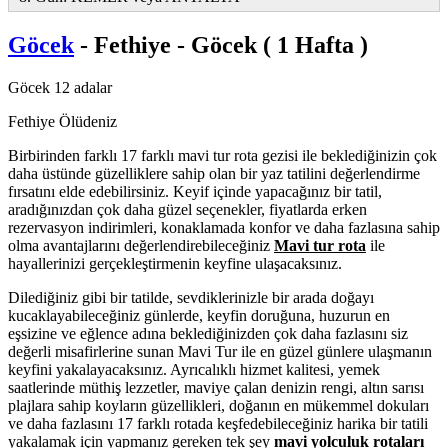
Göcek
- Fethiye - Göcek ( 1 Hafta )
Göcek 12 adalar
Fethiye Ölüdeniz
Birbirinden farklı 17 farklı mavi tur rota gezisi ile beklediğinizin çok
daha üstünde güzelliklere sahip olan bir yaz tatilini değerlendirme
fırsatını elde edebilirsiniz. Keyif içinde yapacağınız bir tatil,
aradığınızdan çok daha güzel seçenekler, fiyatlarda erken
rezervasyon indirimleri, konaklamada konfor ve daha fazlasına sahip
olma avantajlarını değerlendirebileceğiniz
Mavi tur rota
ile
hayallerinizi gerçekleştirmenin keyfine ulaşacaksınız.
Dilediğiniz gibi bir tatilde, sevdiklerinizle bir arada doğayı
kucaklayabileceğiniz günlerde, keyfin doruğuna, huzurun en
eşsizine ve eğlence adına beklediğinizden çok daha fazlasını siz
değerli misafirlerine sunan Mavi Tur ile en güzel günlere ulaşmanın
keyfini yakalayacaksınız. Ayrıcalıklı hizmet kalitesi, yemek
saatlerinde müthiş lezzetler, maviye çalan denizin rengi, altın sarısı
plajlara sahip koyların güzellikleri, doğanın en mükemmel dokuları
ve daha fazlasını 17 farklı rotada keşfedebileceğiniz harika bir tatili
yakalamak için yapmanız gereken tek şey
mavi yolculuk rotaları