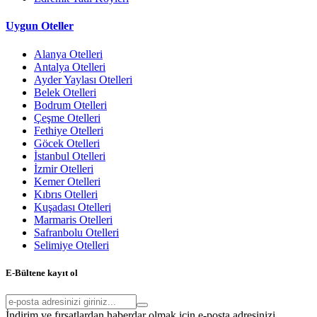
Uygun Oteller
Alanya Otelleri
Antalya Otelleri
Ayder Yaylası Otelleri
Belek Otelleri
Bodrum Otelleri
Çeşme Otelleri
Fethiye Otelleri
Göcek Otelleri
İstanbul Otelleri
İzmir Otelleri
Kemer Otelleri
Kıbrıs Otelleri
Kuşadası Otelleri
Marmaris Otelleri
Safranbolu Otelleri
Selimiye Otelleri
E-Bültene kayıt ol
İndirim ve fırsatlardan haberdar olmak için e-posta adresinizi