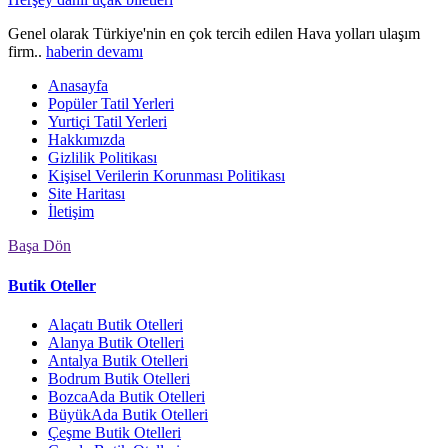
Genel olarak Türkiye'nin en çok tercih edilen Hava yolları ulaşım
firm..
haberin devamı
Anasayfa
Popüler Tatil Yerleri
Yurtiçi Tatil Yerleri
Hakkımızda
Gizlilik Politikası
Kişisel Verilerin Korunması Politikası
Site Haritası
İletişim
Başa Dön
Butik Oteller
Alaçatı Butik Otelleri
Alanya Butik Otelleri
Antalya Butik Otelleri
Bodrum Butik Otelleri
BozcaAda Butik Otelleri
BüyükAda Butik Otelleri
Çeşme Butik Otelleri