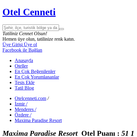
Otel Cenneti
Tatiliniz Cennet Olsun!
Hemen üye olun, tatilinize renk katın.
Üye Girişi
Üye ol
Facebook ile Bağlan
Anasayfa
Oteller
En Çok Beğenilenler
En Çok Yorumlananlar
Tesis Ekle
Tatil Blog
Otelcenneti.com
/
İzmir
/
Menderes
/
Özdere
/
Maxima Paradise Resort
Maxima Paradise Resort
Otel Puanı :
5
1
1