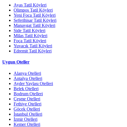
Ayaş Tatil Köyleri
Olimpos Tatil Köyleri
Yeni Foça Tatil Köyleri
Seferihisar Tatil Köyleri
Manavgat Tatil Köyleri
Side Tatil Köyleri
Milas Tatil Köyleri
Foça Tatil Köyleri
Yuvacık Tatil Köyleri
Edremit Tatil Köyleri
Uygun Oteller
Alanya Otelleri
Antalya Otelleri
Ayder Yaylası Otelleri
Belek Otelleri
Bodrum Otelleri
Çeşme Otelleri
Fethiye Otelleri
Göcek Otelleri
İstanbul Otelleri
İzmir Otelleri
Kemer Otelleri