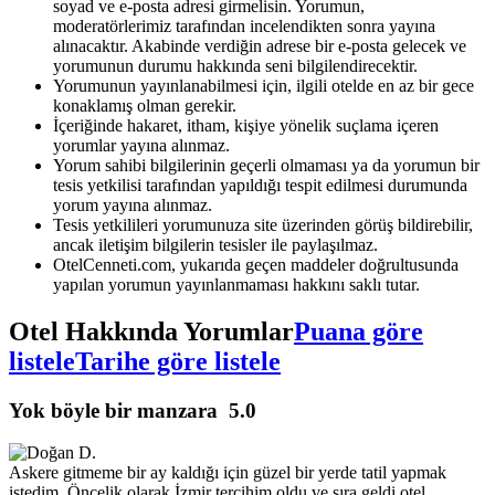
soyad ve e-posta adresi girmelisin. Yorumun,
moderatörlerimiz tarafından incelendikten sonra yayına
alınacaktır. Akabinde verdiğin adrese bir e-posta gelecek ve
yorumunun durumu hakkında seni bilgilendirecektir.
Yorumunun yayınlanabilmesi için, ilgili otelde en az bir gece
konaklamış olman gerekir.
İçeriğinde hakaret, itham, kişiye yönelik suçlama içeren
yorumlar yayına alınmaz.
Yorum sahibi bilgilerinin geçerli olmaması ya da yorumun bir
tesis yetkilisi tarafından yapıldığı tespit edilmesi durumunda
yorum yayına alınmaz.
Tesis yetkilileri yorumunuza site üzerinden görüş bildirebilir,
ancak iletişim bilgilerin tesisler ile paylaşılmaz.
OtelCenneti.com, yukarıda geçen maddeler doğrultusunda
yapılan yorumun yayınlanmaması hakkını saklı tutar.
Otel Hakkında Yorumlar
Puana göre
listele
Tarihe göre listele
Yok böyle bir manzara
5.0
Askere gitmeme bir ay kaldığı için güzel bir yerde tatil yapmak
istedim. Öncelik olarak İzmir tercihim oldu ve sıra geldi otel