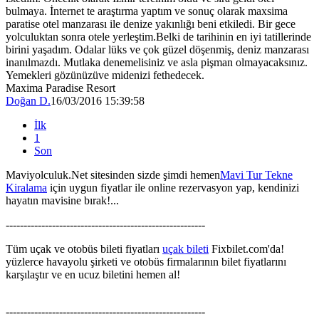
bulmaya. İnternet te araştırma yaptım ve sonuç olarak maxsima
paratise otel manzarası ile denize yakınlığı beni etkiledi. Bir gece
yolculuktan sonra otele yerleştim.Belki de tarihinin en iyi tatillerinde
birini yaşadım. Odalar lüks ve çok güzel döşenmiş, deniz manzarası
inanılmazdı. Mutlaka denemelisiniz ve asla pişman olmayacaksınız.
Yemekleri gözünüzüve midenizi fethedecek.
Maxima Paradise Resort
Doğan D.
16/03/2016 15:39:58
İlk
1
Son
Maviyolculuk.Net sitesinden sizde şimdi hemen
Mavi Tur Tekne
Kiralama
için uygun fiyatlar ile online rezervasyon yap, kendinizi
hayatın mavisine bırak!...
--------------------------------------------------------
Tüm uçak ve otobüs bileti fiyatları
uçak bileti
Fixbilet.com'da!
yüzlerce havayolu şirketi ve otobüs firmalarının bilet fiyatlarını
karşılaştır ve en ucuz biletini hemen al!
--------------------------------------------------------