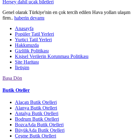
Herşey dahil uçak biletleri
Genel olarak Türkiye'nin en çok tercih edilen Hava yolları ulaşım
firm..
haberin devamı
Anasayfa
Popüler Tatil Yerleri
Yurtiçi Tatil Yerleri
Hakkımızda
Gizlilik Politikası
Kişisel Verilerin Korunması Politikası
Site Haritası
İletişim
Başa Dön
Butik Oteller
Alaçatı Butik Otelleri
Alanya Butik Otelleri
Antalya Butik Otelleri
Bodrum Butik Otelleri
BozcaAda Butik Otelleri
BüyükAda Butik Otelleri
Çeşme Butik Otelleri