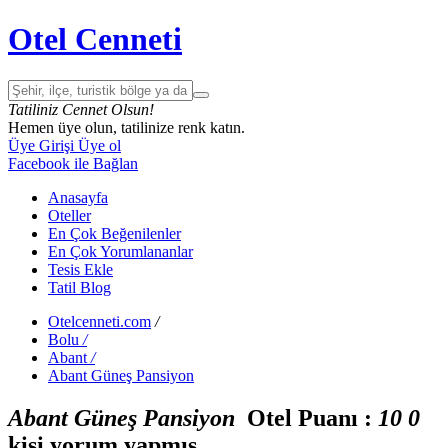
Otel Cenneti
Tatiliniz Cennet Olsun!
Hemen üye olun, tatilinize renk katın.
Üye Girişi
Üye ol
Facebook ile Bağlan
Anasayfa
Oteller
En Çok Beğenilenler
En Çok Yorumlananlar
Tesis Ekle
Tatil Blog
Otelcenneti.com
/
Bolu
/
Abant
/
Abant Güneş Pansiyon
Abant Güneş Pansiyon
Otel Puanı :
1
0
0
kişi yorum yapmış.