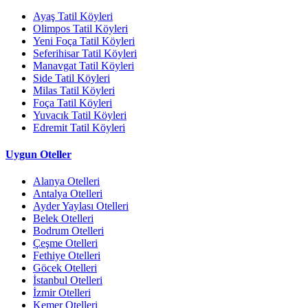
Ayaş Tatil Köyleri
Olimpos Tatil Köyleri
Yeni Foça Tatil Köyleri
Seferihisar Tatil Köyleri
Manavgat Tatil Köyleri
Side Tatil Köyleri
Milas Tatil Köyleri
Foça Tatil Köyleri
Yuvacık Tatil Köyleri
Edremit Tatil Köyleri
Uygun Oteller
Alanya Otelleri
Antalya Otelleri
Ayder Yaylası Otelleri
Belek Otelleri
Bodrum Otelleri
Çeşme Otelleri
Fethiye Otelleri
Göcek Otelleri
İstanbul Otelleri
İzmir Otelleri
Kemer Otelleri