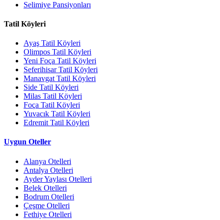
Selimiye Pansiyonları
Tatil Köyleri
Ayaş Tatil Köyleri
Olimpos Tatil Köyleri
Yeni Foça Tatil Köyleri
Seferihisar Tatil Köyleri
Manavgat Tatil Köyleri
Side Tatil Köyleri
Milas Tatil Köyleri
Foça Tatil Köyleri
Yuvacık Tatil Köyleri
Edremit Tatil Köyleri
Uygun Oteller
Alanya Otelleri
Antalya Otelleri
Ayder Yaylası Otelleri
Belek Otelleri
Bodrum Otelleri
Çeşme Otelleri
Fethiye Otelleri