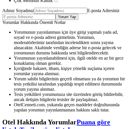
Çok Memnun Kaldık
Adınız Soyadınız
E-posta Adresiniz
Yorum Yap
Yorumlar Hakkında Önemli Notlar
Yorumunun yayınlanması için üye girişi yapmalı yada ad,
soyad ve e-posta adresi girmelisin. Yorumun,
moderatörlerimiz tarafından incelendikten sonra yayına
alınacaktır. Akabinde verdiğin adrese bir e-posta gelecek ve
yorumunun durumu hakkında seni bilgilendirecektir.
Yorumunun yayınlanabilmesi için, ilgili otelde en az bir gece
konaklamış olman gerekir.
İçeriğinde hakaret, itham, kişiye yönelik suçlama içeren
yorumlar yayına alınmaz.
Yorum sahibi bilgilerinin geçerli olmaması ya da yorumun bir
tesis yetkilisi tarafından yapıldığı tespit edilmesi durumunda
yorum yayına alınmaz.
Tesis yetkilileri yorumunuza site üzerinden görüş bildirebilir,
ancak iletişim bilgilerin tesisler ile paylaşılmaz.
OtelCenneti.com, yukarıda geçen maddeler doğrultusunda
yapılan yorumun yayınlanmaması hakkını saklı tutar.
Otel Hakkında Yorumlar
Puana göre