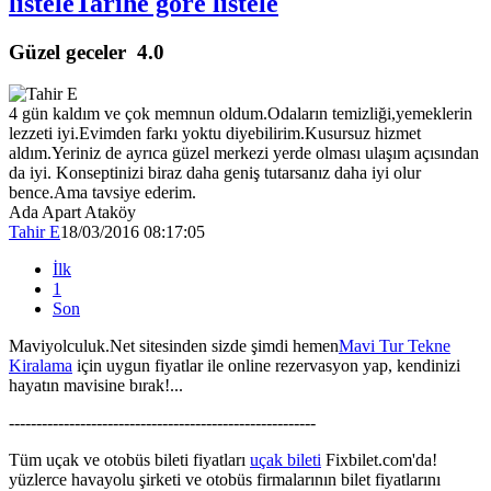
listele
Tarihe göre listele
Güzel geceler
4.0
4 gün kaldım ve çok memnun oldum.Odaların temizliği,yemeklerin
lezzeti iyi.Evimden farkı yoktu diyebilirim.Kusursuz hizmet
aldım.Yeriniz de ayrıca güzel merkezi yerde olması ulaşım açısından
da iyi. Konseptinizi biraz daha geniş tutarsanız daha iyi olur
bence.Ama tavsiye ederim.
Ada Apart Ataköy
Tahir E
18/03/2016 08:17:05
İlk
1
Son
Maviyolculuk.Net sitesinden sizde şimdi hemen
Mavi Tur Tekne
Kiralama
için uygun fiyatlar ile online rezervasyon yap, kendinizi
hayatın mavisine bırak!...
--------------------------------------------------------
Tüm uçak ve otobüs bileti fiyatları
uçak bileti
Fixbilet.com'da!
yüzlerce havayolu şirketi ve otobüs firmalarının bilet fiyatlarını