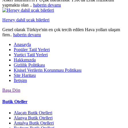
yapmakta olan ..
haberin devamı
Herşey dahil uçak biletleri
Genel olarak Türkiye'nin en çok tercih edilen Hava yolları ulaşım
firm..
haberin devamı
Anasayfa
Popüler Tatil Yerleri
Yurtiçi Tatil Yerleri
Hakkımızda
Gizlilik Politikası
Kişisel Verilerin Korunması Politikası
Site Haritası
İletişim
Başa Dön
Butik Oteller
Alaçatı Butik Otelleri
Alanya Butik Otelleri
Antalya Butik Otelleri