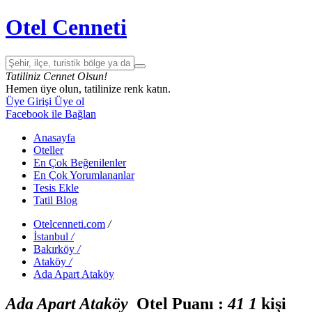
Otel Cenneti
Tatiliniz Cennet Olsun!
Hemen üye olun, tatilinize renk katın.
Üye Girişi
Üye ol
Facebook ile Bağlan
Anasayfa
Oteller
En Çok Beğenilenler
En Çok Yorumlananlar
Tesis Ekle
Tatil Blog
Otelcenneti.com
/
İstanbul
/
Bakırköy
/
Ataköy
/
Ada Apart Ataköy
Ada Apart Ataköy
Otel Puanı :
4
1
1
kişi