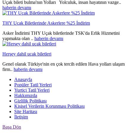
Uçak bileti bulma'nın Yolları Yolculuk, insan hayatının vazge..
haberin devamı
THY Uçak Biletlerinde Askerlere %25 İndirim
Asker İndirimi THY Uçak biletlerinde TSK'da Erlik Hizmetini
yapmakta olan ..
haberin devamı
Herşey dahil uçak biletleri
Genel olarak Türkiye'nin en çok tercih edilen Hava yolları ulaşım
firm..
haberin devamı
Anasayfa
Popüler Tatil Yerleri
Yurtiçi Tatil Yerleri
Hakkımızda
Gizlilik Politikası
Kişisel Verilerin Korunması Politikası
Site Haritası
İletişim
Başa Dön