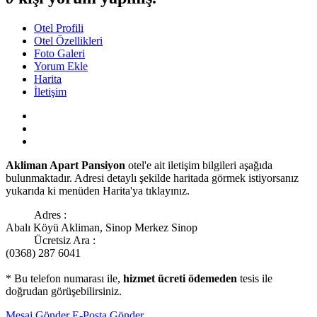
Otel Profili
Otel Özellikleri
Foto Galeri
Yorum Ekle
Harita
İletişim
Akliman Apart Pansiyon
otel'e ait iletişim bilgileri aşağıda
bulunmaktadır. Adresi detaylı şekilde haritada görmek istiyorsanız
yukarıda ki menüden Harita'ya tıklayınız.
Adres :
Abalı Köyü Akliman, Sinop Merkez Sinop
Ücretsiz Ara :
(0368) 287 6041
* Bu telefon numarası ile,
hizmet ücreti ödemeden
tesis ile
doğrudan görüşebilirsiniz.
Mesaj Gönder
E-Posta Gönder