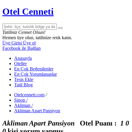
Otel Cenneti
Tatiliniz Cennet Olsun!
Hemen üye olun, tatilinize renk katın.
Üye Girişi
Üye ol
Facebook ile Bağlan
Anasayfa
Oteller
En Çok Beğenilenler
En Çok Yorumlananlar
Tesis Ekle
Tatil Blog
Otelcenneti.com
/
Sinop
/
Akliman
/
Akliman Apart Pansiyon
Akliman Apart Pansiyon
Otel Puanı :
1
0
0
kişi yorum yapmış.