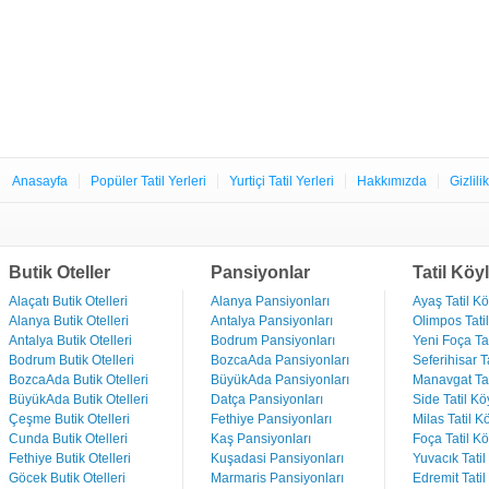
Anasayfa
Popüler Tatil Yerleri
Yurtiçi Tatil Yerleri
Hakkımızda
Gizlili
Butik Oteller
Pansiyonlar
Tatil Köyl
Alaçatı Butik Otelleri
Alanya Pansiyonları
Ayaş Tatil Kö
Alanya Butik Otelleri
Antalya Pansiyonları
Olimpos Tatil
Antalya Butik Otelleri
Bodrum Pansiyonları
Yeni Foça Tat
Bodrum Butik Otelleri
BozcaAda Pansiyonları
Seferihisar Ta
BozcaAda Butik Otelleri
BüyükAda Pansiyonları
Manavgat Tat
BüyükAda Butik Otelleri
Datça Pansiyonları
Side Tatil Kö
Çeşme Butik Otelleri
Fethiye Pansiyonları
Milas Tatil Kö
Cunda Butik Otelleri
Kaş Pansiyonları
Foça Tatil Kö
Fethiye Butik Otelleri
Kuşadasi Pansiyonları
Yuvacık Tatil
Göcek Butik Otelleri
Marmaris Pansiyonları
Edremit Tatil