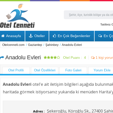
Tatiliniz
Anasayfa
Oteller
En Çok Beğenilenler
En Ço
Otelcenneti.com
/
Gaziantep
/
Şahinbey
/
Anadolu Evleri
Anadolu Evleri
Otel Puanı :
4
1
kişi yoru
Otel Profili
Otel Özellikleri
Foto Galeri
Yorum Ekle
Anadolu Evleri
otel'e ait iletişim bilgileri aşağıda bulunmak
haritada görmek istiyorsanız yukarıda ki menüden Harita'ya
Şekeroğlu, Köroğlu Sk., 27400 Şah
Adres :