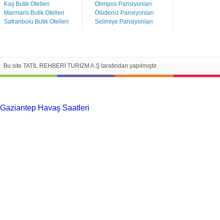
Kaş Butik Otelleri
Olimpos Pansiyonları
Marmaris Butik Otelleri
Ölüdeniz Pansiyonları
Safranbolu Butik Otelleri
Selimiye Pansiyonları
Bu site TATİL REHBERİ TURİZM A.Ş tarafından yapılmıştır.
Gaziantep Havaş Saatleri
Haartransplantatie Tilburg & Turkije
Haartransplantatie Heerlen & Turkije
Haartransplantatie
Nijmegen & Turkije
Haartransplantatie Arnhem & Turkije
Haartransplantatie Amersfoort & Turkije
Haartransplantatie
Zoetermeer & Turkije
Haartransplantatie Zwolle & Turkije
Haartransplantatie Maastricht & Turkije
Haartransplantatie
Emmen & Turkije
Haartransplantatie Ede & Turkije