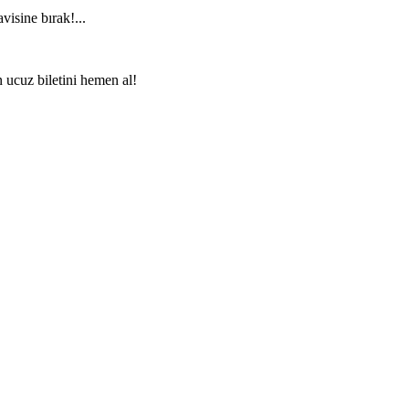
visine bırak!...
n ucuz biletini hemen al!