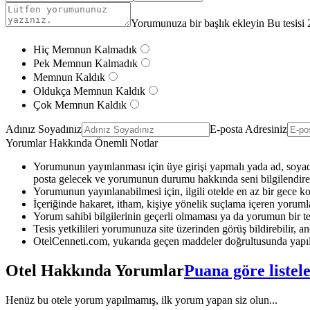
Yorumunuza bir başlık ekleyin Bu tesisi 
Hiç Memnun Kalmadık
Pek Memnun Kalmadık
Memnun Kaldık
Oldukça Memnun Kaldık
Çok Memnun Kaldık
Adınız Soyadınız
E-posta Adresiniz
Yorumlar Hakkında Önemli Notlar
Yorumunun yayınlanması için üye girişi yapmalı yada ad, soyad 
posta gelecek ve yorumunun durumu hakkında seni bilgilendirec
Yorumunun yayınlanabilmesi için, ilgili otelde en az bir gece k
İçeriğinde hakaret, itham, kişiye yönelik suçlama içeren yoruml
Yorum sahibi bilgilerinin geçerli olmaması ya da yorumun bir te
Tesis yetkilileri yorumunuza site üzerinden görüş bildirebilir, anc
OtelCenneti.com, yukarıda geçen maddeler doğrultusunda yapıl
Otel Hakkında Yorumlar
Puana göre listel
Henüz bu otele yorum yapılmamış, ilk yorum yapan siz olun...