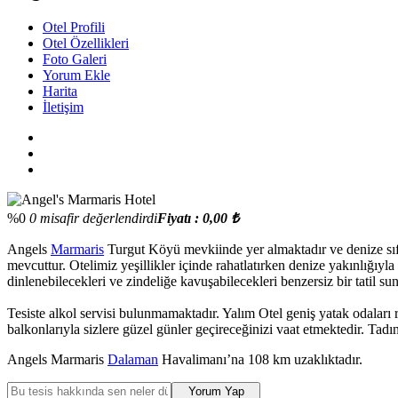
Otel Profili
Otel Özellikleri
Foto Galeri
Yorum Ekle
Harita
İletişim
%0
0 misafir değerlendirdi
Fiyatı : 0,00 ₺
Angels
Marmaris
Turgut Köyü mevkiinde yer almaktadır ve denize sıfı
mevcuttur. Otelimiz yeşillikler içinde rahatlatırken denize yakınlığıyl
dinlenebilecekleri ve zindeliğe kavuşabilecekleri benzersiz bir tatil su
Tesiste alkol servisi bulunmamaktadır. Yalım Otel geniş yatak odaları
balkonlarıyla sizlere güzel günler geçireceğinizi vaat etmektedir. Tadını
Angels Marmaris
Dalaman
Havalimanı’na 108 km uzaklıktadır.
Yorum Yap