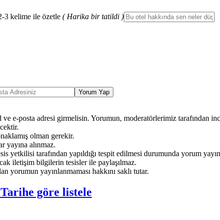
2-3 kelime ile özetle
( Harika bir tatildi )
Yorum Yap
ve e-posta adresi girmelisin. Yorumun, moderatörlerimiz tarafından ince
ektir.
onaklamış olman gerekir.
ar yayına alınmaz.
sis yetkilisi tarafından yapıldığı tespit edilmesi durumunda yorum yayı
ak iletişim bilgilerin tesisler ile paylaşılmaz.
an yorumun yayınlanmaması hakkını saklı tutar.
e
Tarihe göre listele