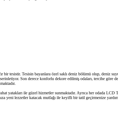
r bir tesistir. Tesisin bayanlara özel saklı deniz bölümü olup, deniz
a serinletiyor. Son derece konforlu dekore edilmiş odaları, tercihe göre 
nmaktadır.
 rahat yatakları ile güzel hizmetler sunmaktadır. Ayrıca her odada LCD
za yeni lezzetler katacak mutfağı ile keyifli bir tatil geçirmenize yardım