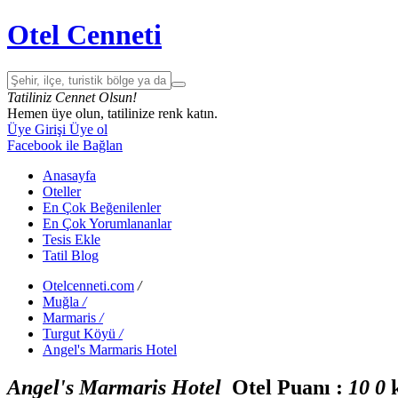
Otel Cenneti
Tatiliniz Cennet Olsun!
Hemen üye olun, tatilinize renk katın.
Üye Girişi
Üye ol
Facebook ile Bağlan
Anasayfa
Oteller
En Çok Beğenilenler
En Çok Yorumlananlar
Tesis Ekle
Tatil Blog
Otelcenneti.com
/
Muğla
/
Marmaris
/
Turgut Köyü
/
Angel's Marmaris Hotel
Angel's Marmaris Hotel
Otel Puanı :
1
0
0
k