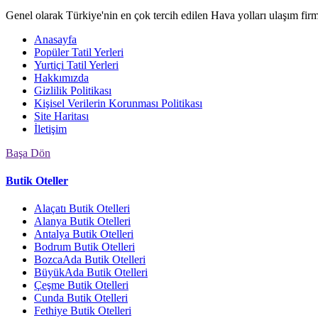
Genel olarak Türkiye'nin en çok tercih edilen Hava yolları ulaşım fir
Anasayfa
Popüler Tatil Yerleri
Yurtiçi Tatil Yerleri
Hakkımızda
Gizlilik Politikası
Kişisel Verilerin Korunması Politikası
Site Haritası
İletişim
Başa Dön
Butik Oteller
Alaçatı Butik Otelleri
Alanya Butik Otelleri
Antalya Butik Otelleri
Bodrum Butik Otelleri
BozcaAda Butik Otelleri
BüyükAda Butik Otelleri
Çeşme Butik Otelleri
Cunda Butik Otelleri
Fethiye Butik Otelleri