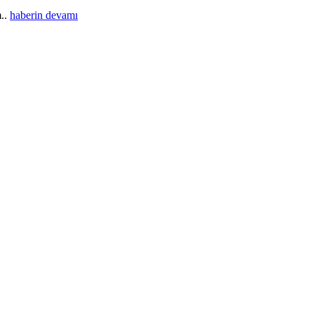
m..
haberin devamı