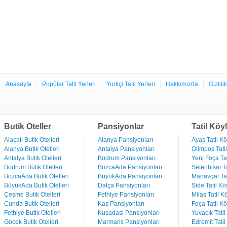
Anasayfa
Popüler Tatil Yerleri
Yurtiçi Tatil Yerleri
Hakkımızda
Gizlili
Butik Oteller
Pansiyonlar
Tatil Köyl
Alaçatı Butik Otelleri
Alanya Pansiyonları
Ayaş Tatil Kö
Alanya Butik Otelleri
Antalya Pansiyonları
Olimpos Tatil
Antalya Butik Otelleri
Bodrum Pansiyonları
Yeni Foça Tat
Bodrum Butik Otelleri
BozcaAda Pansiyonları
Seferihisar Ta
BozcaAda Butik Otelleri
BüyükAda Pansiyonları
Manavgat Tat
BüyükAda Butik Otelleri
Datça Pansiyonları
Side Tatil Kö
Çeşme Butik Otelleri
Fethiye Pansiyonları
Milas Tatil Kö
Cunda Butik Otelleri
Kaş Pansiyonları
Foça Tatil Kö
Fethiye Butik Otelleri
Kuşadasi Pansiyonları
Yuvacık Tatil
Göcek Butik Otelleri
Marmaris Pansiyonları
Edremit Tatil