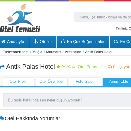
Tatiliniz
Anasayfa
Oteller
En Çok Beğenilenler
En Ço
Otelcenneti.com
/
Muğla
/
Marmaris
/
Armutalan
/
Antik Palas Hotel
Antik Palas Hotel
Otel Puanı :
1
0
kişi yo
Otel Profili
Otel Özellikleri
Foto Galeri
Yorum Ekle
Otel Hakkında Yorumlar