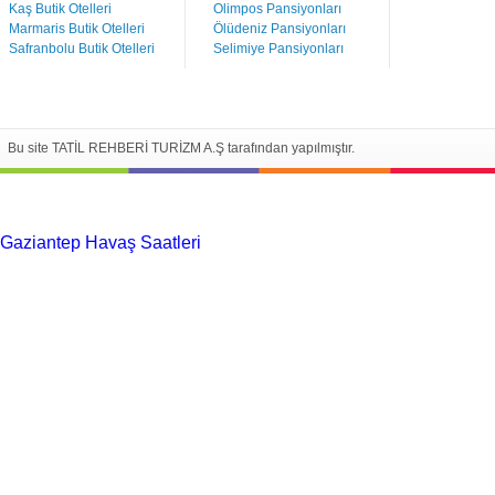
Kaş Butik Otelleri
Olimpos Pansiyonları
Marmaris Butik Otelleri
Ölüdeniz Pansiyonları
Safranbolu Butik Otelleri
Selimiye Pansiyonları
Bu site TATİL REHBERİ TURİZM A.Ş tarafından yapılmıştır.
Gaziantep Havaş Saatleri
Haartransplantatie Tilburg &
Turkije
Haartransplantatie Heerlen & Turkije
Haartransplantatie
Nijmegen & Turkije
Haartransplantatie Arnhem &
Turkije
Haartransplantatie Amersfoort &
Turkije
Haartransplantatie Zoetermeer &
Turkije
Haartransplantatie Zwolle & Turkije
Haartransplantatie
Maastricht & Turkije
Haartransplantatie Emmen &
Turkije
Haartransplantatie Ede & Turkije